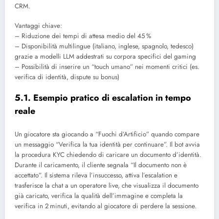
CRM.
Vantaggi chiave:
– Riduzione dei tempi di attesa medio del 45 %
– Disponibilità multilingue (italiano, inglese, spagnolo, tedesco)
grazie a modelli LLM addestrati su corpora specifici del gaming
– Possibilità di inserire un “touch umano” nei momenti critici (es.
verifica di identità, dispute su bonus)
5.1. Esempio pratico di escalation in tempo
reale
Un giocatore sta giocando a “Fuochi d’Artificio” quando compare
un messaggio “Verifica la tua identità per continuare”. Il bot avvia
la procedura KYC chiedendo di caricare un documento d’identità.
Durante il caricamento, il cliente segnala “Il documento non è
accettato”. Il sistema rileva l’insuccesso, attiva l’escalation e
trasferisce la chat a un operatore live, che visualizza il documento
già caricato, verifica la qualità dell’immagine e completa la
verifica in 2 minuti, evitando al giocatore di perdere la sessione.