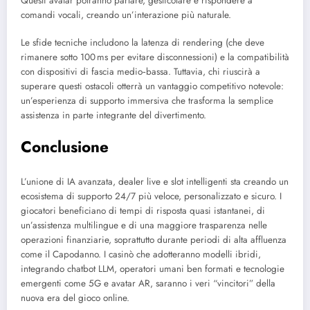
Questi avatar potranno parlare, gesticolare e rispondere a
comandi vocali, creando un’interazione più naturale.
Le sfide tecniche includono la latenza di rendering (che deve
rimanere sotto 100 ms per evitare disconnessioni) e la compatibilità
con dispositivi di fascia medio‑bassa. Tuttavia, chi riuscirà a
superare questi ostacoli otterrà un vantaggio competitivo notevole:
un’esperienza di supporto immersiva che trasforma la semplice
assistenza in parte integrante del divertimento.
Conclusione
L’unione di IA avanzata, dealer live e slot intelligenti sta creando un
ecosistema di supporto 24/7 più veloce, personalizzato e sicuro. I
giocatori beneficiano di tempi di risposta quasi istantanei, di
un’assistenza multilingue e di una maggiore trasparenza nelle
operazioni finanziarie, soprattutto durante periodi di alta affluenza
come il Capodanno. I casinò che adotteranno modelli ibridi,
integrando chatbot LLM, operatori umani ben formati e tecnologie
emergenti come 5G e avatar AR, saranno i veri “vincitori” della
nuova era del gioco online.