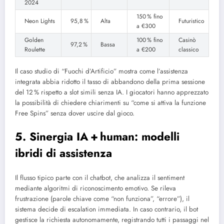
2024
150 % fino
Neon Lights
95,8 %
Alta
Futuristico
a €300
Golden
100 % fino
Casinò
97,2 %
Bassa
Roulette
a €200
classico
Il caso studio di “Fuochi d’Artificio” mostra come l’assistenza
integrata abbia ridotto il tasso di abbandono della prima sessione
del 12 % rispetto a slot simili senza IA. I giocatori hanno apprezzato
la possibilità di chiedere chiarimenti su “come si attiva la funzione
Free Spins” senza dover uscire dal gioco.
5. Sinergia IA + human: modelli
ibridi di assistenza
Il flusso tipico parte con il chatbot, che analizza il sentiment
mediante algoritmi di riconoscimento emotivo. Se rileva
frustrazione (parole chiave come “non funziona”, “errore”), il
sistema decide di escalation immediata. In caso contrario, il bot
gestisce la richiesta autonomamente, registrando tutti i passaggi nel