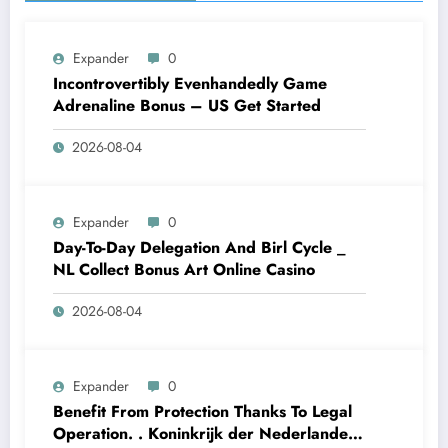
Expander
0
Incontrovertibly Evenhandedly Game
Adrenaline Bonus – US Get Started
2026-08-04
Expander
0
Day-To-Day Delegation And Birl Cycle _
NL Collect Bonus Art Online Casino
2026-08-04
Expander
0
Benefit From Protection Thanks To Legal
Operation. . Koninkrijk der Nederlanden