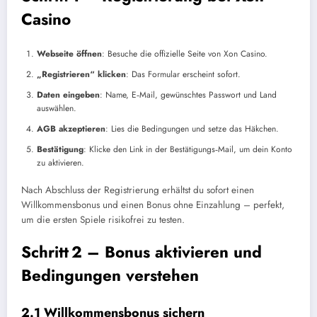
Casino
Webseite öffnen
: Besuche die offizielle Seite von Xon Casino.
„Registrieren“ klicken
: Das Formular erscheint sofort.
Daten eingeben
: Name, E‑Mail, gewünschtes Passwort und Land
auswählen.
AGB akzeptieren
: Lies die Bedingungen und setze das Häkchen.
Bestätigung
: Klicke den Link in der Bestätigungs‑Mail, um dein Konto
zu aktivieren.
Nach Abschluss der Registrierung erhältst du sofort einen
Willkommensbonus und einen Bonus ohne Einzahlung – perfekt,
um die ersten Spiele risikofrei zu testen.
Schritt 2 – Bonus aktivieren und
Bedingungen verstehen
2.1 Willkommensbonus sichern