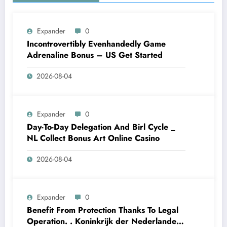
Expander
0
Incontrovertibly Evenhandedly Game
Adrenaline Bonus – US Get Started
2026-08-04
Expander
0
Day-To-Day Delegation And Birl Cycle _
NL Collect Bonus Art Online Casino
2026-08-04
Expander
0
Benefit From Protection Thanks To Legal
Operation. . Koninkrijk der Nederlanden