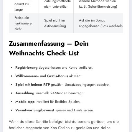
Zahlungsmethode
Andere Methode wählen
dauert zu
nicht unterstützt
(z. B. Sofortüberweisung)
lange
Freispiele
Spiel nicht im
Auf die im Bonus
funktionieren
Aktionsumfang
angegebenen Slots wechseln
nicht
Zusammenfassung – Dein
Weihnachts‑Check‑List
Registrierung
abgeschlossen und Konto verifiziert.
Willkommens‑ und Gratis‑Bonus
aktiviert.
Spiel mit hohem RTP
gewählt, Umsatzbedingungen beachtet.
Auszahlung
innerhalb 24 Stunden beantragt.
Mobile App
installiert für flexibles Spielen.
Verantwortungsbewusst
spielen und Limits setzen.
Wenn du diese Schritte befolgst, bist du bestens gerüstet, um die
festlichen Angebote von Xon Casino zu genießen und deine