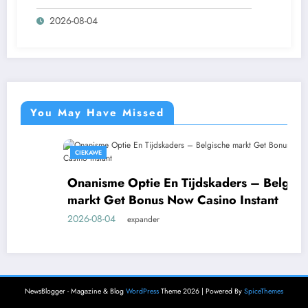
Win Big Today
2026-08-04
https://www.luckymaxdutch.com/
You May Have Missed
CIEKAWE
Onanisme Optie En Tijdskaders – Belgische
markt Get Bonus Now Casino Instant
2026-08-04
expander
NewsBlogger - Magazine & Blog
WordPress
Theme 2026 | Powered By
SpiceThemes