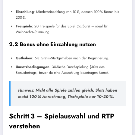
Einzahlung
: Mindesteinzahlung von 10 €, danach 100 % Bonus bis
200 €.
Freispiele
: 20 Freispiele für das Spiel
Starburst
– ideal für
Weihnachts‑Stimmung.
2.2 Bonus ohne Einzahlung nutzen
Guthaben
: 5 € Gratis‑Startguthaben nach der Registrierung.
Umsatzbedingungen
: 30‑fache Durchspielung (30x) des
Bonusbetrags, bevor du eine Auszahlung beantragen kannst.
Hinweis: Nicht alle Spiele zählen gleich. Slots haben
meist 100 % Anrechnung, Tischspiele nur 10‑20 %.
Schritt 3 – Spielauswahl und RTP
verstehen