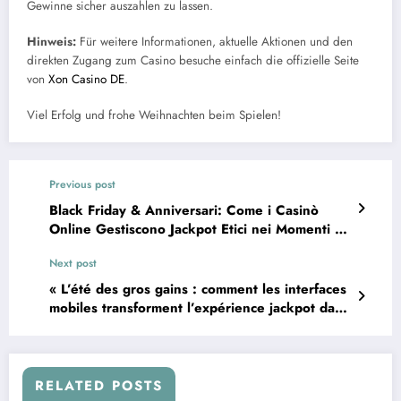
Gewinne sicher auszahlen zu lassen.
Hinweis:
Für weitere Informationen, aktuelle Aktionen und den
direkten Zugang zum Casino besuche einfach die offizielle Seite
von
Xon Casino DE
.
Viel Erfolg und frohe Weihnachten beim Spielen!
Previous post
Black Friday & Anniversari: Come i Casinò
Online Gestiscono Jackpot Etici nei Momenti di
Festa
Next post
« L’été des gros gains : comment les interfaces
mobiles transforment l’expérience jackpot dans
les jeux d’i‑gaming »
RELATED POSTS