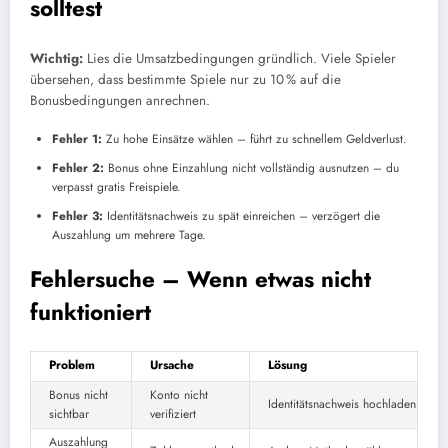
solltest
Wichtig:
Lies die Umsatzbedingungen gründlich. Viele Spieler
übersehen, dass bestimmte Spiele nur zu 10 % auf die
Bonusbedingungen anrechnen.
Fehler 1:
Zu hohe Einsätze wählen – führt zu schnellem Geldverlust.
Fehler 2:
Bonus ohne Einzahlung nicht vollständig ausnutzen – du
verpasst gratis Freispiele.
Fehler 3:
Identitätsnachweis zu spät einreichen – verzögert die
Auszahlung um mehrere Tage.
Fehlersuche – Wenn etwas nicht
funktioniert
Problem
Ursache
Lösung
Bonus nicht
Konto nicht
Identitätsnachweis hochladen
sichtbar
verifiziert
Auszahlung