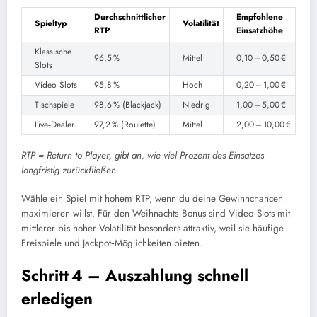
Durchschnittlicher
Empfohlene
Spieltyp
Volatilität
RTP
Einsatzhöhe
Klassische
96,5 %
Mittel
0,10 – 0,50 €
Slots
Video‑Slots
95,8 %
Hoch
0,20 – 1,00 €
Tischspiele
98,6 % (Blackjack)
Niedrig
1,00 – 5,00 €
Live‑Dealer
97,2 % (Roulette)
Mittel
2,00 – 10,00 €
RTP = Return to Player, gibt an, wie viel Prozent des Einsatzes
langfristig zurückfließen.
Wähle ein Spiel mit hohem RTP, wenn du deine Gewinnchancen
maximieren willst. Für den Weihnachts‑Bonus sind Video‑Slots mit
mittlerer bis hoher Volatilität besonders attraktiv, weil sie häufige
Freispiele und Jackpot‑Möglichkeiten bieten.
Schritt 4 – Auszahlung schnell
erledigen