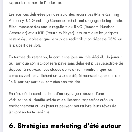
rapports internes de l’industrie.
Les licences délivrées par des autorités reconnues (Malte Gaming
Authority, UK Gambling Commission) offrent un gage de légitimité.
Elles imposent des audits réguliers du RNG (Random Number
Generator) et du RTP (Return to Player), assurant que les jackpots
restent équitables et que le taux de redistribution dépasse 95 % sur
la plupart des slots.
En termes de rétention, la confiance joue un rôle décisif. Un joueur
qui sait que son jackpot sera payé sans délai est plus susceptible de
déposer à nouveau. Les études de rétention montrent que les
comptes vérifiés affichent un taux de dépôt mensuel supérieur de
14 % par rapport aux comptes non vérifiés.
En résumé, la combinaison d’un cryptage robuste, d’une
vérification d’identité stricte et de licences respectées crée un
environnement où les joueurs peuvent poursuivre leurs rêves de
jackpot en toute sérénité.
6. Stratégies marketing d’été autour