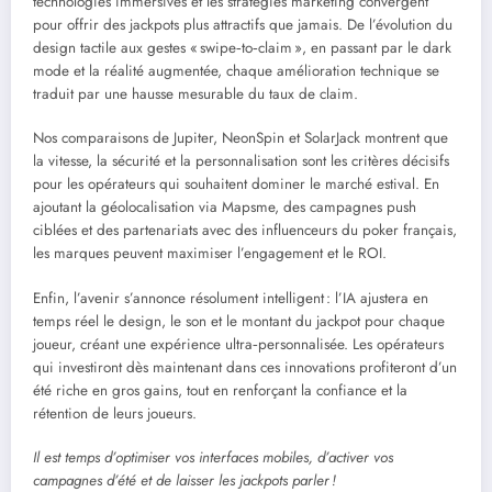
technologies immersives et les stratégies marketing convergent
pour offrir des jackpots plus attractifs que jamais. De l’évolution du
design tactile aux gestes « swipe‑to‑claim », en passant par le dark
mode et la réalité augmentée, chaque amélioration technique se
traduit par une hausse mesurable du taux de claim.
Nos comparaisons de Jupiter, NeonSpin et SolarJack montrent que
la vitesse, la sécurité et la personnalisation sont les critères décisifs
pour les opérateurs qui souhaitent dominer le marché estival. En
ajoutant la géolocalisation via Mapsme, des campagnes push
ciblées et des partenariats avec des influenceurs du poker français,
les marques peuvent maximiser l’engagement et le ROI.
Enfin, l’avenir s’annonce résolument intelligent : l’IA ajustera en
temps réel le design, le son et le montant du jackpot pour chaque
joueur, créant une expérience ultra‑personnalisée. Les opérateurs
qui investiront dès maintenant dans ces innovations profiteront d’un
été riche en gros gains, tout en renforçant la confiance et la
rétention de leurs joueurs.
Il est temps d’optimiser vos interfaces mobiles, d’activer vos
campagnes d’été et de laisser les jackpots parler !