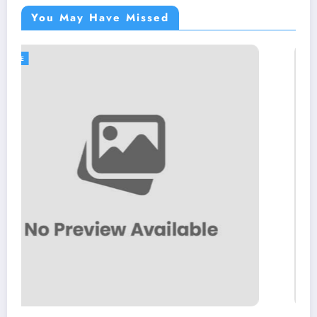
You May Have Missed
CIEKAWE