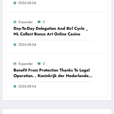
2026-08-04
Expander
0
Day-To-Day Delegation And Birl Cycle _
NL Collect Bonus Art Online Casino
2026-08-04
Expander
0
Benefit From Protection Thanks To Legal
Operation. . Koninkrijk der Nederlanden
Win Big Today
2026-08-04
https://www.luckymaxdutch.com/