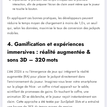
interaction, afin de préparer l’écran de claim avant même que le joueur
ne touche le bouton.
En appliquant ces bonnes pratiques, les développeurs peuvent
réduire le temps moyen de chargement à moins de 1,0 s, un seuil
qui, selon les données, maximise le taux de conversion des jackpots
mobiles.
4. Gamification et expériences
immersives : réalité augmentée &
sons 3D – 320 mots
L’été 2026 a vu l’émergence de jeux qui intègrent la réalité
augmentée (RA) pour placer le jackpot directement dans
l’environnement du joueur. Imaginez‑vous lever votre smartphone
sur la plage de Nice : un coffre virtuel apparaît sur le sable,
scintillant de promesses de gains. En touchant le coffre, une
animation 3D se déclenche, et le joueur reçoit instantanément son
claim. Cette approche a été testée par
SunSplash Slots
et a entraîné
une hausse de 18 % du temps moyen de session.