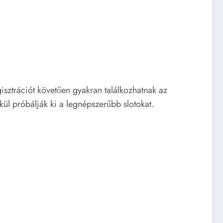
gisztrációt követően gyakran találkozhatnak az
kül próbálják ki a legnépszerűbb slotokat.