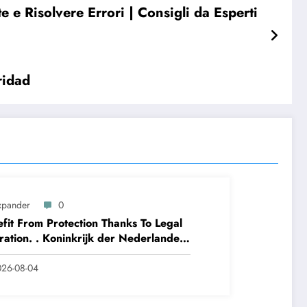
e Risolvere Errori | Consigli da Esperti
ridad
xpander
0
fit From Protection Thanks To Legal
ation. . Koninkrijk der Nederlanden
 Big Today
ps://www.luckymaxdutch.com/
26-08-04