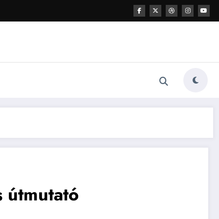
s útmutató