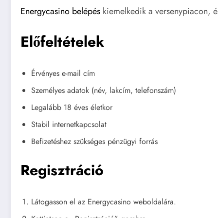
Energycasino belépés
kiemelkedik a versenypiacon, és
Előfeltételek
Érvényes e-mail cím
Személyes adatok (név, lakcím, telefonszám)
Legalább 18 éves életkor
Stabil internetkapcsolat
Befizetéshez szükséges pénzügyi forrás
Regisztráció
Látogasson el az Energycasino weboldalára.