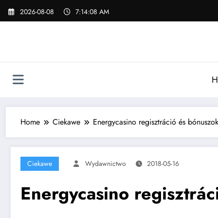
Skip
2026-08-08
7:14:09 AM
to
content
H
Home
Ciekawe
Energycasino regisztráció és bónuszok
Ciekawe
Wydawnictwo
2018-05-16
Energycasino regisztrác