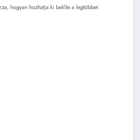
za, hogyan hozhatja ki belőle a legtöbbet.