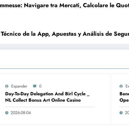
messe: Navigare tra Mercati, Calcolare le Quote 
Técnico de la App, Apuestas y Análisis de Segu
Expander
0
E
Day-To-Day Delegation And Birl Cycle _
Bene
NL Collect Bonus Art Online Casino
Oper
Win
htt
2026-08-04
20