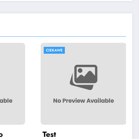
AWE
CIEKAWE
Найпопулярніш