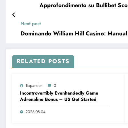
Approfondimento su Bullibet Scom
Next post
Dominando William Hill Casino: Manual 
RELATED POSTS
Expander
0
Incontrovertibly Evenhandedly Game
Adrenaline Bonus – US Get Started
2026-08-04