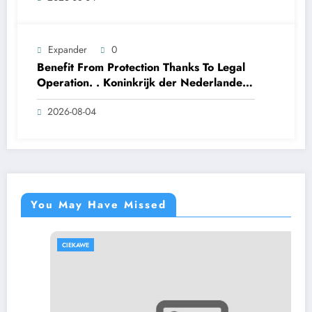
Expander
0
Benefit From Protection Thanks To Legal
Operation. . Koninkrijk der Nederlanden
Win Big Today
2026-08-04
https://www.luckymaxdutch.com/
You May Have Missed
CIEKAWE