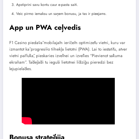
Apstiprini savu kontu caur e-pasta saiti.
Veic pirmo iemaksu un saņem bonusu, ja tas ir pieejams.
App un PWA ceļvedis
F1 Casino piedāvā mobilajām ierīcēm optimizētu vietni, kuru var
izmantot kā progresīvo tīmekļa lietotni (PWA). Lai to iestatītu, atver
vietni pārlūkā, pieskaries izvēlnei un izvēlies “Pievienot sākuma
ekrānam”. Tādējādi tu iegūsi lietotnei līdzīgu pieredzi bez
lejupielādes.
Bonusa stratēģija