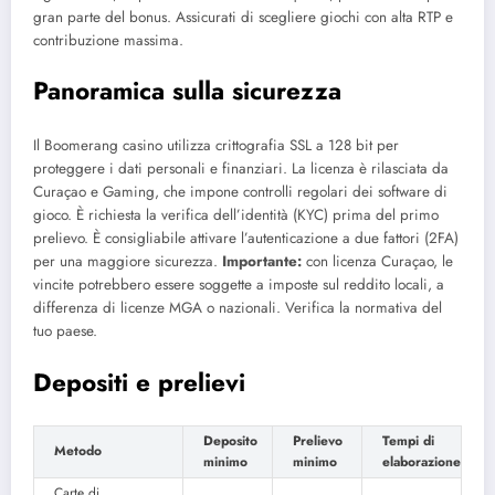
gran parte del bonus. Assicurati di scegliere giochi con alta RTP e
contribuzione massima.
Panoramica sulla sicurezza
Il Boomerang casino utilizza crittografia SSL a 128 bit per
proteggere i dati personali e finanziari. La licenza è rilasciata da
Curaçao e Gaming, che impone controlli regolari dei software di
gioco. È richiesta la verifica dell’identità (KYC) prima del primo
prelievo. È consigliabile attivare l’autenticazione a due fattori (2FA)
per una maggiore sicurezza.
Importante:
con licenza Curaçao, le
vincite potrebbero essere soggette a imposte sul reddito locali, a
differenza di licenze MGA o nazionali. Verifica la normativa del
tuo paese.
Depositi e prelievi
Deposito
Prelievo
Tempi di
Metodo
minimo
minimo
elaborazione
Carte di