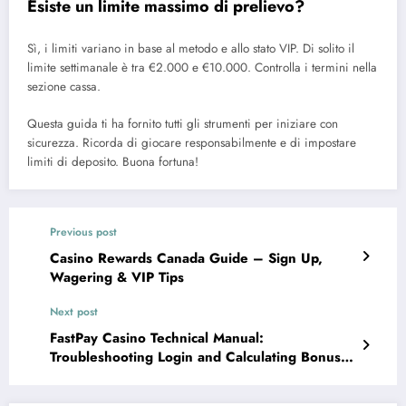
Esiste un limite massimo di prelievo?
Sì, i limiti variano in base al metodo e allo stato VIP. Di solito il
limite settimanale è tra €2.000 e €10.000. Controlla i termini nella
sezione cassa.
Questa guida ti ha fornito tutti gli strumenti per iniziare con
sicurezza. Ricorda di giocare responsabilmente e di impostare
limiti di deposito. Buona fortuna!
Previous post
Casino Rewards Canada Guide – Sign Up,
Wagering & VIP Tips
Next post
FastPay Casino Technical Manual:
Troubleshooting Login and Calculating Bonus
Wagering