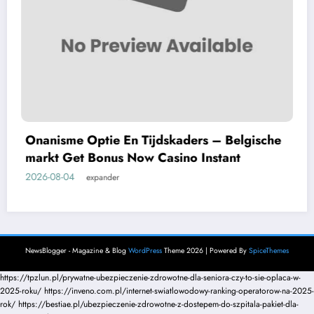
me Optie En Tijdskaders – Belgische
Stabiel
Get Bonus Now Casino Instant
Casino Verde Koninkrijk
Grab Yo
04
2026-08-04
expander
NewsBlogger - Magazine & Blog
WordPress
Theme 2026 | Powered By
SpiceThemes
https://tpzlun.pl/prywatne-ubezpieczenie-zdrowotne-dla-seniora-czy-to-sie-oplaca-w-
2025-roku/
https://inveno.com.pl/internet-swiatlowodowy-ranking-operatorow-na-2025-
rok/
https://bestiae.pl/ubezpieczenie-zdrowotne-z-dostepem-do-szpitala-pakiet-dla-