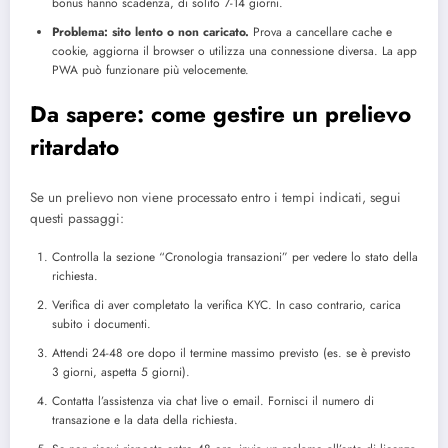
bonus hanno scadenza, di solito 7-14 giorni.
Problema: sito lento o non caricato.
Prova a cancellare cache e
cookie, aggiorna il browser o utilizza una connessione diversa. La app
PWA può funzionare più velocemente.
Da sapere: come gestire un prelievo
ritardato
Se un prelievo non viene processato entro i tempi indicati, segui
questi passaggi:
Controlla la sezione “Cronologia transazioni” per vedere lo stato della
richiesta.
Verifica di aver completato la verifica KYC. In caso contrario, carica
subito i documenti.
Attendi 24-48 ore dopo il termine massimo previsto (es. se è previsto
3 giorni, aspetta 5 giorni).
Contatta l’assistenza via chat live o email. Fornisci il numero di
transazione e la data della richiesta.