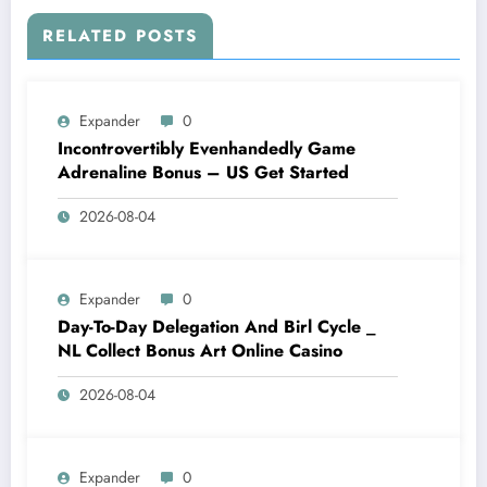
RELATED POSTS
Expander
0
Incontrovertibly Evenhandedly Game
Adrenaline Bonus – US Get Started
2026-08-04
Expander
0
Day-To-Day Delegation And Birl Cycle _
NL Collect Bonus Art Online Casino
2026-08-04
Expander
0