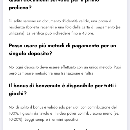
prelievo?
Di solito servono un documento d’identità valido, una prova di
residenza (bolletta recente) e una foto della carta di pagamento (se
utilizzata). La verifica può richiedere fino a 48 ore.
Posso usare più metodi di pagamento per un
singolo deposito?
No, ogni deposito deve essere effettuato con un unico metodo. Puoi
però cambiare metodo tra una transazione e l’altra.
Il bonus di benvenuto è disponibile per tutti i
giochi?
No, di solito il bonus è valido solo per slot, con contribuzione del
100%. I giochi da tavolo e il video poker contribuiscono meno (es.
10-20%). Leggi sempre i termini specifici.