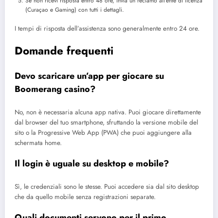
Se non ricevi risposta entro 48 ore, invia un reclamo all’ente di licenza
(Curaçao e Gaming) con tutti i dettagli.
I tempi di risposta dell’assistenza sono generalmente entro 24 ore.
Domande frequenti
Devo scaricare un’app per giocare su
Boomerang casino?
No, non è necessaria alcuna app nativa. Puoi giocare direttamente
dal browser del tuo smartphone, sfruttando la versione mobile del
sito o la Progressive Web App (PWA) che puoi aggiungere alla
schermata home.
Il login è uguale su desktop e mobile?
Sì, le credenziali sono le stesse. Puoi accedere sia dal sito desktop
che da quello mobile senza registrazioni separate.
Quali documenti servono per il primo