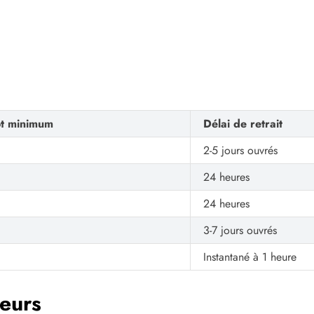
t minimum
Délai de retrait
2-5 jours ouvrés
24 heures
24 heures
3-7 jours ouvrés
Instantané à 1 heure
ueurs