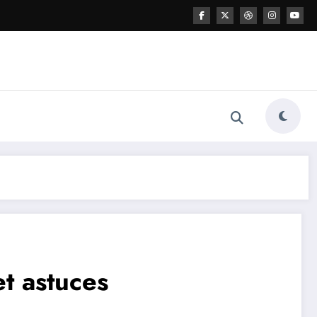
t astuces