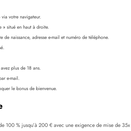
 via votre navigateur.
 » situé en haut à droite.
te de naissance, adresse e-mail et numéro de téléphone.
sé.
 avez plus de 18 ans.
ar e-mail.
oquer le bonus de bienvenue.
e
 de 100 % jusqu’à 200 € avec une exigence de mise de 35x 