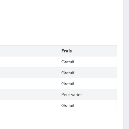
Frais
Gratuit
Gratuit
Gratuit
Peut varier
Gratuit