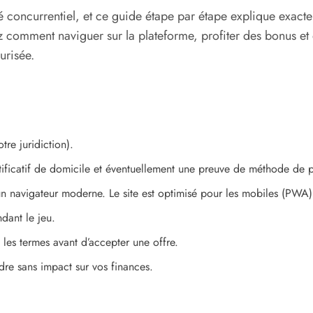
oncurrentiel, et ce guide étape par étape explique exactem
 comment naviguer sur la plateforme, profiter des bonus et 
urisée.
re juridiction).
ustificatif de domicile et éventuellement une preuve de méthode de 
n navigateur moderne. Le site est optimisé pour les mobiles (PWA)
ndant le jeu.
les termes avant d’accepter une offre.
dre sans impact sur vos finances.