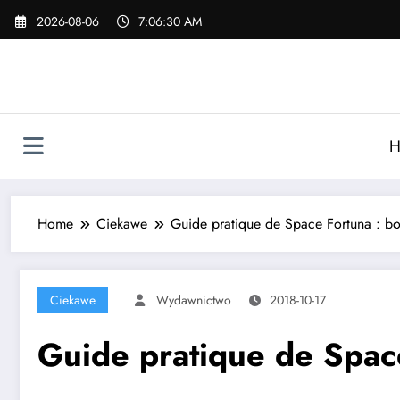
Skip
2026-08-06
7:06:31 AM
to
content
H
Home
Ciekawe
Guide pratique de Space Fortuna : bon
Ciekawe
Wydawnictwo
2018-10-17
Guide pratique de Space