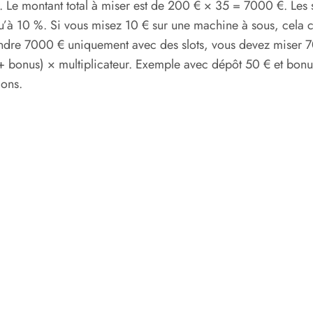
r. Le montant total à miser est de 200 € × 35 = 7000 €. Les
 qu’à 10 %. Si vous misez 10 € sur une machine à sous, cela
ndre 7000 € uniquement avec des slots, vous devez miser 70
 + bonus) × multiplicateur. Exemple avec dépôt 50 € et b
ions.