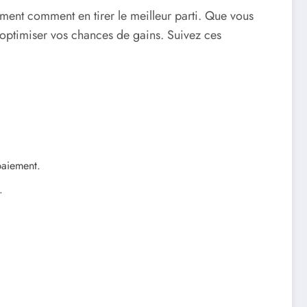
ent comment en tirer le meilleur parti. Que vous
optimiser vos chances de gains. Suivez ces
paiement.
.