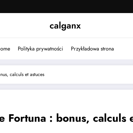
calganx
ome
Polityka prywatności
Przykładowa strona
us, calculs et astuces
 Fortuna : bonus, calculs e