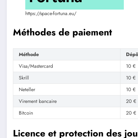
https://space-fortuna.eu/
Méthodes de paiement
Méthode
Dépô
Visa/Mastercard
10 €
Skrill
10 €
Neteller
10 €
Virement bancaire
20 €
Bitcoin
20 €
Licence et protection des jo