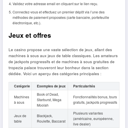
Validez votre adresse email en cliquant sur le lien reçu.
Connectez-vous et effectuez un premier dépôt via l’une des
méthodes de paiement proposées (carte bancaire, portefeuille
électronique, etc.).
Jeux et offres
Le casino propose une vaste sélection de jeux, allant des
machines à sous aux jeux de table classiques. Les amateurs
de jackpots progressifs et de machines à sous gratuites de
tropezia palace trouveront leur bonheur dans la section
dédiée. Voici un aperçu des catégories principales :
Catégorie
Exemples de jeux
Particularités
Book of Dead,
Machines
Fonctionnalités bonus, tours
Starburst, Mega
à sous
gratuits, jackpots progressifs
Moolah
Plusieurs variantes
Jeux de
Blackjack,
(américaine, européenne,
table
Roulette, Baccarat
live dealer)