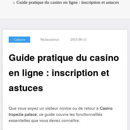
Guide pratique du casino en ligne : inscription et astuces
Ciekawe
Wydawnictwo
2015-06-11
Guide pratique du casino
en ligne : inscription et
astuces
Que vous soyez un visiteur novice ou de retour à
Casino
tropezia palace
, ce guide couvre les fonctionnalités
essentielles que vous devez connaître.