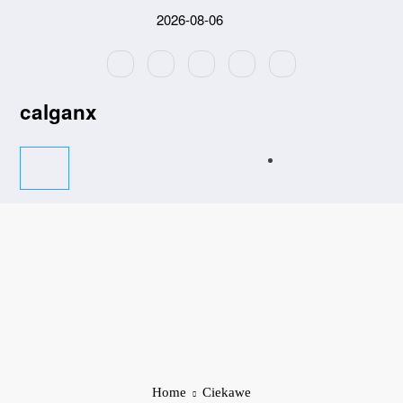
Skip
2026-08-06
to
content
calganx
Home
Ciekawe