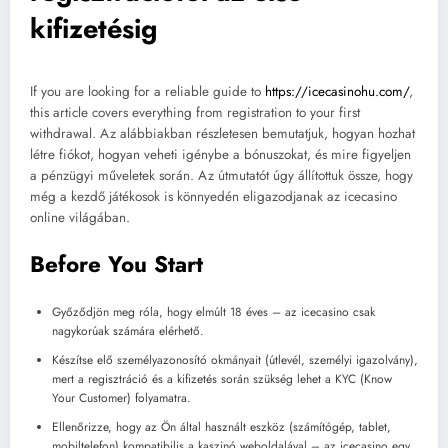
kifizetésig
If you are looking for a reliable guide to
https://icecasinohu.com/
,
this article covers everything from registration to your first
withdrawal. Az alábbiakban részletesen bemutatjuk, hogyan hozhat
létre fiókot, hogyan veheti igénybe a bónuszokat, és mire figyeljen
a pénzügyi műveletek során. Az útmutatót úgy állítottuk össze, hogy
még a kezdő játékosok is könnyedén eligazodjanak az icecasino
online világában.
Before You Start
Győződjön meg róla, hogy elmúlt 18 éves – az icecasino csak
nagykorúak számára elérhető.
Készítse elő személyazonosító okmányait (útlevél, személyi igazolvány),
mert a regisztráció és a kifizetés során szükség lehet a KYC (Know
Your Customer) folyamatra.
Ellenőrizze, hogy az Ön által használt eszköz (számítógép, tablet,
mobiltelefon) kompatibilis a kaszinó weboldalával – az icecasino egy