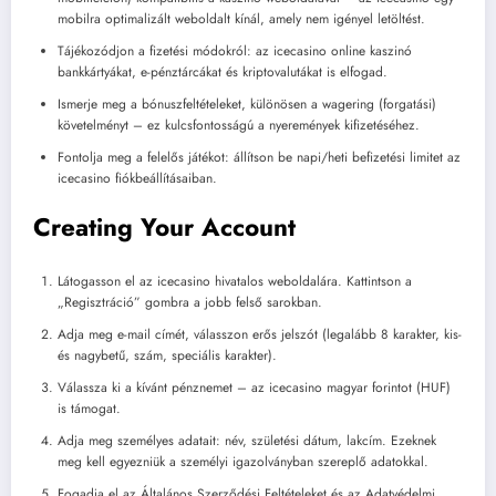
mobilra optimalizált weboldalt kínál, amely nem igényel letöltést.
Tájékozódjon a fizetési módokról: az icecasino online kaszinó
bankkártyákat, e-pénztárcákat és kriptovalutákat is elfogad.
Ismerje meg a bónuszfeltételeket, különösen a wagering (forgatási)
követelményt – ez kulcsfontosságú a nyeremények kifizetéséhez.
Fontolja meg a felelős játékot: állítson be napi/heti befizetési limitet az
icecasino fiókbeállításaiban.
Creating Your Account
Látogasson el az icecasino hivatalos weboldalára. Kattintson a
„Regisztráció” gombra a jobb felső sarokban.
Adja meg e-mail címét, válasszon erős jelszót (legalább 8 karakter, kis-
és nagybetű, szám, speciális karakter).
Válassza ki a kívánt pénznemet – az icecasino magyar forintot (HUF)
is támogat.
Adja meg személyes adatait: név, születési dátum, lakcím. Ezeknek
meg kell egyezniük a személyi igazolványban szereplő adatokkal.
Fogadja el az Általános Szerződési Feltételeket és az Adatvédelmi