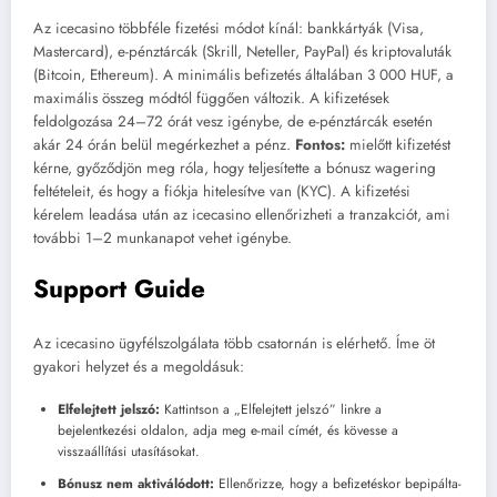
Az icecasino többféle fizetési módot kínál: bankkártyák (Visa,
Mastercard), e-pénztárcák (Skrill, Neteller, PayPal) és kriptovaluták
(Bitcoin, Ethereum). A minimális befizetés általában 3 000 HUF, a
maximális összeg módtól függően változik. A kifizetések
feldolgozása 24–72 órát vesz igénybe, de e-pénztárcák esetén
akár 24 órán belül megérkezhet a pénz.
Fontos:
mielőtt kifizetést
kérne, győződjön meg róla, hogy teljesítette a bónusz wagering
feltételeit, és hogy a fiókja hitelesítve van (KYC). A kifizetési
kérelem leadása után az icecasino ellenőrizheti a tranzakciót, ami
további 1–2 munkanapot vehet igénybe.
Support Guide
Az icecasino ügyfélszolgálata több csatornán is elérhető. Íme öt
gyakori helyzet és a megoldásuk:
Elfelejtett jelszó:
Kattintson a „Elfelejtett jelszó” linkre a
bejelentkezési oldalon, adja meg e-mail címét, és kövesse a
visszaállítási utasításokat.
Bónusz nem aktiválódott:
Ellenőrizze, hogy a befizetéskor bepipálta-