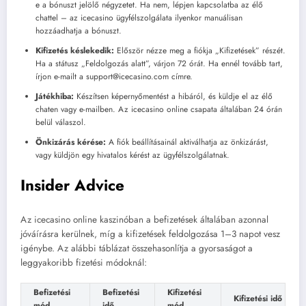
e a bónuszt jelölő négyzetet. Ha nem, lépjen kapcsolatba az élő
chattel – az icecasino ügyfélszolgálata ilyenkor manuálisan
hozzáadhatja a bónuszt.
Kifizetés késlekedik:
Először nézze meg a fiókja „Kifizetések” részét.
Ha a státusz „Feldolgozás alatt”, várjon 72 órát. Ha ennél tovább tart,
írjon e-mailt a support@icecasino.com címre.
Játékhiba:
Készítsen képernyőmentést a hibáról, és küldje el az élő
chaten vagy e-mailben. Az icecasino online csapata általában 24 órán
belül válaszol.
Önkizárás kérése:
A fiók beállításainál aktiválhatja az önkizárást,
vagy küldjön egy hivatalos kérést az ügyfélszolgálatnak.
Insider Advice
Az icecasino online kaszinóban a befizetések általában azonnal
jóváírásra kerülnek, míg a kifizetések feldolgozása 1–3 napot vesz
igénybe. Az alábbi táblázat összehasonlítja a gyorsaságot a
leggyakoribb fizetési módoknál:
Befizetési
Befizetési
Kifizetési
Kifizetési idő
mód
idő
mód