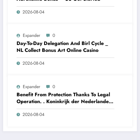
2026-08-04
Expander
0
Day-To-Day Delegation And Birl Cycle _
NL Collect Bonus Art Online Casino
2026-08-04
Expander
0
Benefit From Protection Thanks To Legal
Operation. . Koninkrijk der Nederlanden
Win Big Today
2026-08-04
https://www.luckymaxdutch.com/