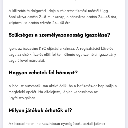
A kifizetés feldolgozási ideje a választott fizetési módtól függ.
Bankkártya esetén 2–5 munkanap, e-pénztárca esetén 24–48 óra,
kriptovaluta esetén szintén 24–48 óra.
Szükséges a személyazonosság igazolása?
Igen, az icecasino KYC eljárást alkalmaz. A regisztrációt követően
vagy az első kifizetés előtt fel kell töltenie egy személyi igazolvány
vagy útlevél másolatát.
Hogyan vehetek fel bónuszt?
A bónusz automatikusan aktiválódik, ha a befizetéskor bepipálja a
megfelelő opciót. Ha elfelejtette, lépjen kapcsolatba az
ügyfélszolgálattal.
Milyen játékok érhetők el?
Az icecasino online kaszinóban nyerőgépek, asztali játékok