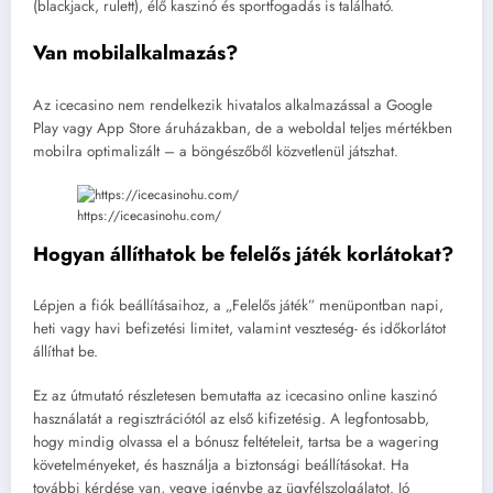
(blackjack, rulett), élő kaszinó és sportfogadás is található.
Van mobilalkalmazás?
Az icecasino nem rendelkezik hivatalos alkalmazással a Google
Play vagy App Store áruházakban, de a weboldal teljes mértékben
mobilra optimalizált – a böngészőből közvetlenül játszhat.
https://icecasinohu.com/
Hogyan állíthatok be felelős játék korlátokat?
Lépjen a fiók beállításaihoz, a „Felelős játék” menüpontban napi,
heti vagy havi befizetési limitet, valamint veszteség- és időkorlátot
állíthat be.
Ez az útmutató részletesen bemutatta az icecasino online kaszinó
használatát a regisztrációtól az első kifizetésig. A legfontosabb,
hogy mindig olvassa el a bónusz feltételeit, tartsa be a wagering
követelményeket, és használja a biztonsági beállításokat. Ha
további kérdése van, vegye igénybe az ügyfélszolgálatot. Jó