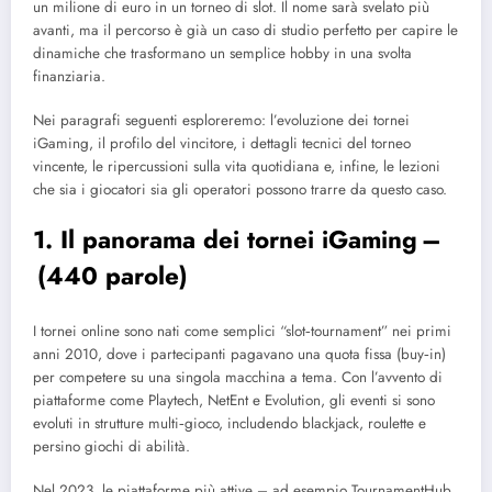
un milione di euro in un torneo di slot. Il nome sarà svelato più
avanti, ma il percorso è già un caso di studio perfetto per capire le
dinamiche che trasformano un semplice hobby in una svolta
finanziaria.
Nei paragrafi seguenti esploreremo: l’evoluzione dei tornei
iGaming, il profilo del vincitore, i dettagli tecnici del torneo
vincente, le ripercussioni sulla vita quotidiana e, infine, le lezioni
che sia i giocatori sia gli operatori possono trarre da questo caso.
1. Il panorama dei tornei iGaming –
(440 parole)
I tornei online sono nati come semplici “slot‑tournament” nei primi
anni 2010, dove i partecipanti pagavano una quota fissa (buy‑in)
per competere su una singola macchina a tema. Con l’avvento di
piattaforme come Playtech, NetEnt e Evolution, gli eventi si sono
evoluti in strutture multi‑gioco, includendo blackjack, roulette e
persino giochi di abilità.
Nel 2023, le piattaforme più attive – ad esempio TournamentHub,