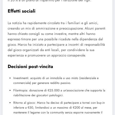
il 20 % a un piano di risparmio per l’istruzione dei figli.
Effetti sociali
La notizia ha rapidamente circolato tra i familiari e gli amici,
creando un mix di ammirazione e preoccupazione. Alcuni parenti
hanno chiesto consigli su come investire, mentre altri hanno
espresso timore per una possibile ricaduta nella dipendenza dal
gioco. Marco ha iniziato a partecipare a incontri di responsabilità
del gioco organizzati da enti locali, per condividere la sua
esperienza e promuovere un approccio consapevole.
Decisioni post‑vincita
Investimenti: acquisto di un immobile a uso misto (residenziale e
commerciale) per generare reddito passivo.
Filantropia: donazione di €25.000 a un’associazione che supporta la
riabilitazione dei giocatori patologici.
Ritorno al gioco: Marco ha deciso di partecipare a tornei con buy‑in
inferiore a €50, limitandosi a un massimo di €200 al mese, per
mantenere il legame con la community senza esporre nuovamente il