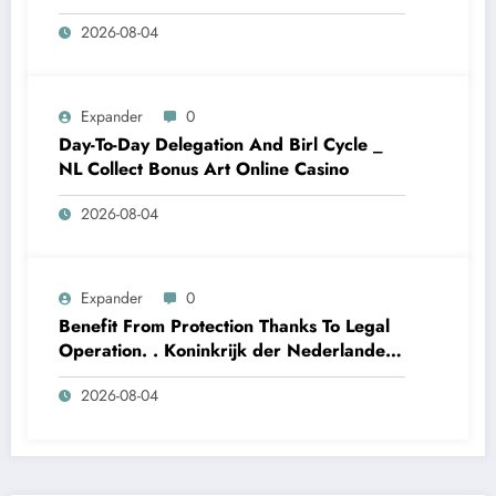
2026-08-04
Expander
0
Day-To-Day Delegation And Birl Cycle _
NL Collect Bonus Art Online Casino
2026-08-04
Expander
0
Benefit From Protection Thanks To Legal
Operation. . Koninkrijk der Nederlanden
Win Big Today
2026-08-04
https://www.luckymaxdutch.com/