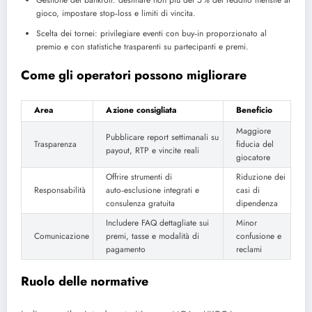
gioco, impostare stop‑loss e limiti di vincita.
Scelta dei tornei: privilegiare eventi con buy‑in proporzionato al
premio e con statistiche trasparenti su partecipanti e premi.
Come gli operatori possono migliorare
Area
Azione consigliata
Beneficio
Maggiore
Pubblicare report settimanali su
Trasparenza
fiducia del
payout, RTP e vincite reali
giocatore
Offrire strumenti di
Riduzione dei
Responsabilità
auto‑esclusione integrati e
casi di
consulenza gratuita
dipendenza
Includere FAQ dettagliate sui
Minor
Comunicazione
premi, tasse e modalità di
confusione e
pagamento
reclami
Ruolo delle normative