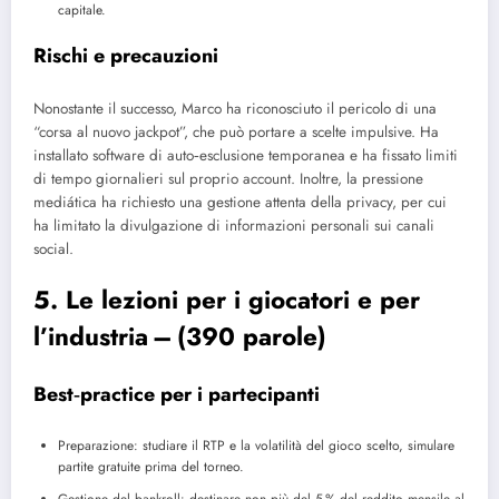
capitale.
Rischi e precauzioni
Nonostante il successo, Marco ha riconosciuto il pericolo di una
“corsa al nuovo jackpot”, che può portare a scelte impulsive. Ha
installato software di auto‑esclusione temporanea e ha fissato limiti
di tempo giornalieri sul proprio account. Inoltre, la pressione
mediática ha richiesto una gestione attenta della privacy, per cui
ha limitato la divulgazione di informazioni personali sui canali
social.
5. Le lezioni per i giocatori e per
l’industria – (390 parole)
Best‑practice per i partecipanti
Preparazione: studiare il RTP e la volatilità del gioco scelto, simulare
partite gratuite prima del torneo.
Gestione del bankroll: destinare non più del 5 % del reddito mensile al