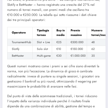
Slotify e BetMaster – hanno registrato una crescita del 27 % nel
numero di tornei mensili, con premi medi che oscillano tra
€10.000 e €250.000. La tabella qui sotto riassume i dati chiave
dei tre principali operatori:
Tipologia
Buy‑in
Premio
Numero
Operatore
torneo
medio
massimo
tornei/mese
TournamentHub
Slot + Live
€25
€500.000
48
Slotify
Solo slot
€10
€150.000
62
BetMaster
Multi‑game
€30
€1.000.000
35
Questi numeri mostrano come i premi a sei cifre siano diventati la
norma, non più l’eccezione. La dinamica di gioco è cambiata
radicalmente: invece di puntare su singole sessioni, i giocatori ora
gestiscono il bankroll su più round, ottimizzando il wagering per
massimizzare le probabilità di avanzare nelle fasi.
Dal punto di vista delle scommesse tradizionali, i tornei riducono
l’impatto della varianza individuale perché il risultato finale
dipende da una combinazione di abilità, gestione del tempo e