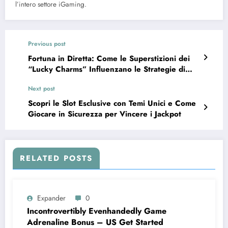
l’intero settore iGaming.
Previous post
Fortuna in Diretta: Come le Superstizioni dei
“Lucky Charms” Influenzano le Strategie di
Free Spins nei Live Casino
Next post
Scopri le Slot Esclusive con Temi Unici e Come
Giocare in Sicurezza per Vincere i Jackpot
RELATED POSTS
Expander
0
Incontrovertibly Evenhandedly Game
Adrenaline Bonus – US Get Started