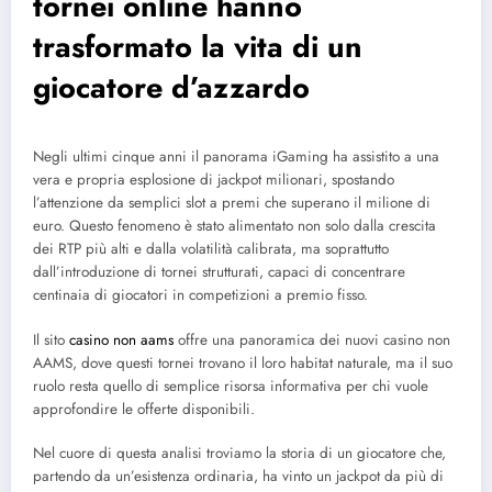
tornei online hanno
trasformato la vita di un
giocatore d’azzardo
Negli ultimi cinque anni il panorama iGaming ha assistito a una
vera e propria esplosione di jackpot milionari, spostando
l’attenzione da semplici slot a premi che superano il milione di
euro. Questo fenomeno è stato alimentato non solo dalla crescita
dei RTP più alti e dalla volatilità calibrata, ma soprattutto
dall’introduzione di tornei strutturati, capaci di concentrare
centinaia di giocatori in competizioni a premio fisso.
Il sito
casino non aams
offre una panoramica dei nuovi casino non
AAMS, dove questi tornei trovano il loro habitat naturale, ma il suo
ruolo resta quello di semplice risorsa informativa per chi vuole
approfondire le offerte disponibili.
Nel cuore di questa analisi troviamo la storia di un giocatore che,
partendo da un’esistenza ordinaria, ha vinto un jackpot da più di