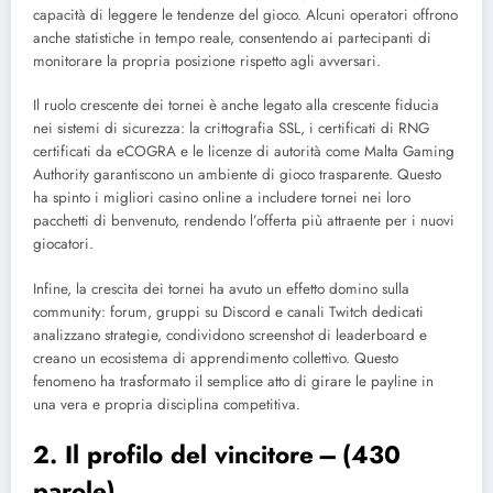
capacità di leggere le tendenze del gioco. Alcuni operatori offrono
anche statistiche in tempo reale, consentendo ai partecipanti di
monitorare la propria posizione rispetto agli avversari.
Il ruolo crescente dei tornei è anche legato alla crescente fiducia
nei sistemi di sicurezza: la crittografia SSL, i certificati di RNG
certificati da eCOGRA e le licenze di autorità come Malta Gaming
Authority garantiscono un ambiente di gioco trasparente. Questo
ha spinto i migliori casino online a includere tornei nei loro
pacchetti di benvenuto, rendendo l’offerta più attraente per i nuovi
giocatori.
Infine, la crescita dei tornei ha avuto un effetto domino sulla
community: forum, gruppi su Discord e canali Twitch dedicati
analizzano strategie, condividono screenshot di leaderboard e
creano un ecosistema di apprendimento collettivo. Questo
fenomeno ha trasformato il semplice atto di girare le payline in
una vera e propria disciplina competitiva.
2. Il profilo del vincitore – (430
parole)