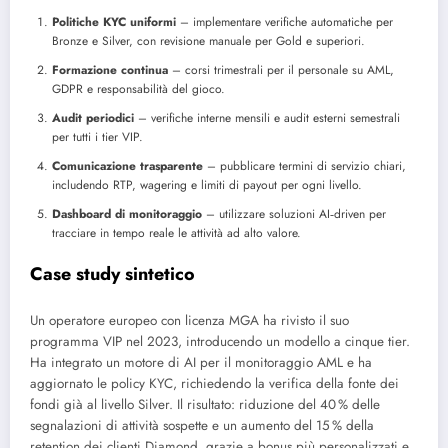
Politiche KYC uniformi
– implementare verifiche automatiche per
Bronze e Silver, con revisione manuale per Gold e superiori.
Formazione continua
– corsi trimestrali per il personale su AML,
GDPR e responsabilità del gioco.
Audit periodici
– verifiche interne mensili e audit esterni semestrali
per tutti i tier VIP.
Comunicazione trasparente
– pubblicare termini di servizio chiari,
includendo RTP, wagering e limiti di payout per ogni livello.
Dashboard di monitoraggio
– utilizzare soluzioni AI‑driven per
tracciare in tempo reale le attività ad alto valore.
Case study sintetico
Un operatore europeo con licenza MGA ha rivisto il suo
programma VIP nel 2023, introducendo un modello a cinque tier.
Ha integrato un motore di AI per il monitoraggio AML e ha
aggiornato le policy KYC, richiedendo la verifica della fonte dei
fondi già al livello Silver. Il risultato: riduzione del 40 % delle
segnalazioni di attività sospette e un aumento del 15 % della
retention dei clienti Diamond, grazie a bonus più personalizzati e