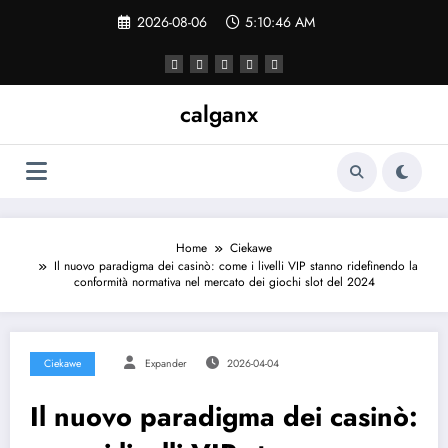
Skip
2026-08-06
5:10:47 AM
to
content
calganx
Home
Ciekawe
Il nuovo paradigma dei casinò: come i livelli VIP stanno ridefinendo la
conformità normativa nel mercato dei giochi slot del 2024
Ciekawe
Expander
2026-04-04
Il nuovo paradigma dei casinò: