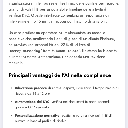
visualizzazioni in tempo reale: heat map delle puntate per regione,
grafici di volatilità per singola slot e timeline delle attività di
verifica KYC. Queste interfacce consentono ai responsabili di
intervenire entro 15 minuti, riducendo il rischio di sanzioni.
Un caso pratico: un operatore ha implementato un modello
predittivo che, analizzando i dati di gioco di un cliente Platinum,
ha previsto una probabilità del 92 % di utilizzo di
“money‑laundering” tramite bonus “reload”. Il sistema ha bloccato
automaticamente la transazione, richiedendo una revisione
manuale.
Principali vantaggi dell’AI nella compliance
Rilevazione precoce
di attività sospette, riducendo il tempo medio di
risposta da 48 a 12 ore.
Automazione del KYC
: verifica dei documenti in pochi secondi
grazie a OCR avanzato.
Personalizzazione normativa
: adattamento dinamico dei limiti di
puntata in base al profilo di rischio.