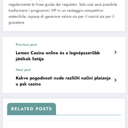
regolarmente le linee guida dei regulator. Solo così sarà possibile
trasformare i programmi VIP in un vantaggio competitivo
sostenibile, capace di generare valore sia per il casinò sia per il
giocatore.
Previous post
Lemon Casino online és a legnépszerűbb
játékok listája
Next post
Kakve pogodnosti nude različiti načini plaćanja
u psk casino
RELATED POSTS