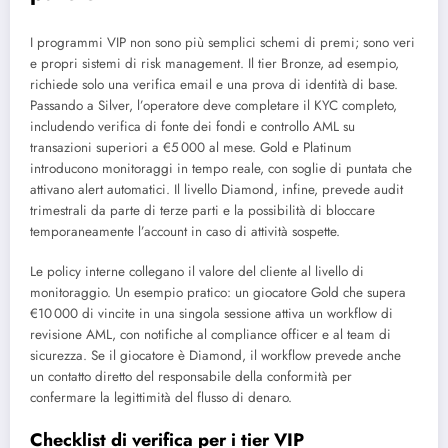
I programmi VIP non sono più semplici schemi di premi; sono veri
e propri sistemi di risk management. Il tier Bronze, ad esempio,
richiede solo una verifica email e una prova di identità di base.
Passando a Silver, l’operatore deve completare il KYC completo,
includendo verifica di fonte dei fondi e controllo AML su
transazioni superiori a €5 000 al mese. Gold e Platinum
introducono monitoraggi in tempo reale, con soglie di puntata che
attivano alert automatici. Il livello Diamond, infine, prevede audit
trimestrali da parte di terze parti e la possibilità di bloccare
temporaneamente l’account in caso di attività sospette.
Le policy interne collegano il valore del cliente al livello di
monitoraggio. Un esempio pratico: un giocatore Gold che supera
€10 000 di vincite in una singola sessione attiva un workflow di
revisione AML, con notifiche al compliance officer e al team di
sicurezza. Se il giocatore è Diamond, il workflow prevede anche
un contatto diretto del responsabile della conformità per
confermare la legittimità del flusso di denaro.
Checklist di verifica per i tier VIP