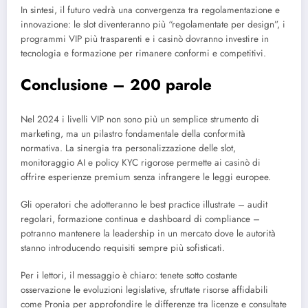
In sintesi, il futuro vedrà una convergenza tra regolamentazione e
innovazione: le slot diventeranno più “regolamentate per design”, i
programmi VIP più trasparenti e i casinò dovranno investire in
tecnologia e formazione per rimanere conformi e competitivi.
Conclusione – 200 parole
Nel 2024 i livelli VIP non sono più un semplice strumento di
marketing, ma un pilastro fondamentale della conformità
normativa. La sinergia tra personalizzazione delle slot,
monitoraggio AI e policy KYC rigorose permette ai casinò di
offrire esperienze premium senza infrangere le leggi europee.
Gli operatori che adotteranno le best practice illustrate – audit
regolari, formazione continua e dashboard di compliance –
potranno mantenere la leadership in un mercato dove le autorità
stanno introducendo requisiti sempre più sofisticati.
Per i lettori, il messaggio è chiaro: tenete sotto costante
osservazione le evoluzioni legislative, sfruttate risorse affidabili
come Pronia per approfondire le differenze tra licenze e consultate