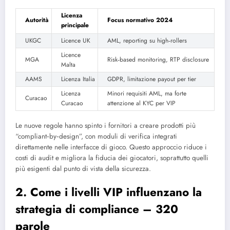
Licenza
Autorità
Focus normativo 2024
principale
UKGC
Licence UK
AML, reporting su high‑rollers
Licence
MGA
Risk‑based monitoring, RTP disclosure
Malta
AAMS
Licenza Italia
GDPR, limitazione payout per tier
Licenza
Minori requisiti AML, ma forte
Curacao
Curacao
attenzione al KYC per VIP
Le nuove regole hanno spinto i fornitori a creare prodotti più
“compliant‑by‑design”, con moduli di verifica integrati
direttamente nelle interfacce di gioco. Questo approccio riduce i
costi di audit e migliora la fiducia dei giocatori, soprattutto quelli
più esigenti dal punto di vista della sicurezza.
2. Come i livelli VIP influenzano la
strategia di compliance – 320
parole