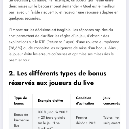
de décision plus fluide. Par exemple, un joueur qui hésite entre
deux mises sur le baccarat peut demander « Quel est le meilleur
pari avec un faible risque ? », et recevoir une réponse adaptée en
quelques secondes.
L’impact sur les décisions est tangible. Les réponses rapides du
chat permettent de clarifier les règles d’un jeu, d’obtenir des
explications sur le RTP (Return to Player) d’une roulette européenne
(98,6 %) ou de connaître les exigences de mise d’un bonus. Ainsi,
le joueur évite les erreurs coûteuses et optimise ses mises dès le
premier tour.
2. Les différents types de bonus
réservés aux joueurs du live
Type de
Condition
Jeux
Exemple d’offre
bonus
d’activation
concernés
100 % jusqu’à 200 €
Bonus de
+ 20 tours gratuits
Premier
Tables live
bienvenue
sur le jeu “Live
dépôt ≥ 20 €
uniquement
live
Blackjack”