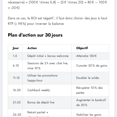
nécessaire) = (100 € \times 0,8) – (5 € \times 20) = 80 € – 100 €
= -20 €)
Dans ce cas, le ROI est négatif ; il faut donc choisir des jeux à haut
RTP (≥ 98 %) pour inverser la balance.
Plan d’action sur 30 jours
Jour
Action
Objectif
1‑5
Dépôt initial + bonus welcome
Atteindre 150 €
Sessions de 2 h avec chat live,
6‑10
Cumuler 20 % de gains
mise 10 %
Utiliser les promotions
11‑15
Doubler le solde
happy‑hour
Récupérer 10 % des
16‑20
Cashback weekly
pertes
Augmenter la bankroll
21‑25
Bonus de dépôt live
de 30 %
Retrait partiel +
26‑30
Stabiliser les gains