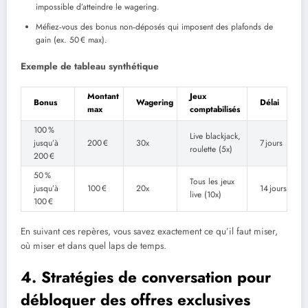
impossible d’atteindre le wagering.
Méfiez‑vous des bonus non‑déposés qui imposent des plafonds de
gain (ex. 50 € max).
Exemple de tableau synthétique
Montant
Jeux
Bonus
Wagering
Délai
max
comptabilisés
100 %
Live blackjack,
jusqu’à
200 €
30x
7 jours
roulette (5x)
200 €
50 %
Tous les jeux
jusqu’à
100 €
20x
14 jours
live (10x)
100 €
En suivant ces repères, vous savez exactement ce qu’il faut miser,
où miser et dans quel laps de temps.
4. Stratégies de conversation pour
débloquer des offres exclusives