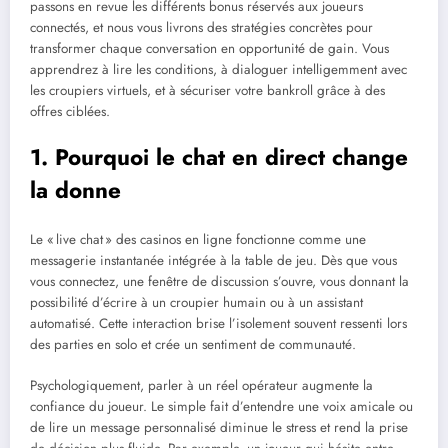
passons en revue les différents bonus réservés aux joueurs
connectés, et nous vous livrons des stratégies concrètes pour
transformer chaque conversation en opportunité de gain. Vous
apprendrez à lire les conditions, à dialoguer intelligemment avec
les croupiers virtuels, et à sécuriser votre bankroll grâce à des
offres ciblées.
1. Pourquoi le chat en direct change
la donne
Le « live chat » des casinos en ligne fonctionne comme une
messagerie instantanée intégrée à la table de jeu. Dès que vous
vous connectez, une fenêtre de discussion s’ouvre, vous donnant la
possibilité d’écrire à un croupier humain ou à un assistant
automatisé. Cette interaction brise l’isolement souvent ressenti lors
des parties en solo et crée un sentiment de communauté.
Psychologiquement, parler à un réel opérateur augmente la
confiance du joueur. Le simple fait d’entendre une voix amicale ou
de lire un message personnalisé diminue le stress et rend la prise