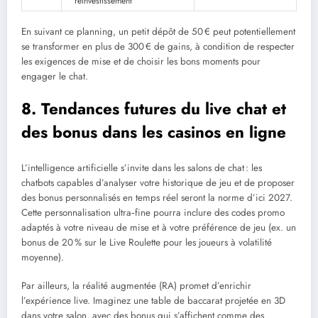
réinvestissement
En suivant ce planning, un petit dépôt de 50 € peut potentiellement
se transformer en plus de 300 € de gains, à condition de respecter
les exigences de mise et de choisir les bons moments pour
engager le chat.
8. Tendances futures du live chat et
des bonus dans les casinos en ligne
L’intelligence artificielle s’invite dans les salons de chat : les
chatbots capables d’analyser votre historique de jeu et de proposer
des bonus personnalisés en temps réel seront la norme d’ici 2027.
Cette personnalisation ultra‑fine pourra inclure des codes promo
adaptés à votre niveau de mise et à votre préférence de jeu (ex. un
bonus de 20 % sur le Live Roulette pour les joueurs à volatilité
moyenne).
Par ailleurs, la réalité augmentée (RA) promet d’enrichir
l’expérience live. Imaginez une table de baccarat projetée en 3D
dans votre salon, avec des bonus qui s’affichent comme des