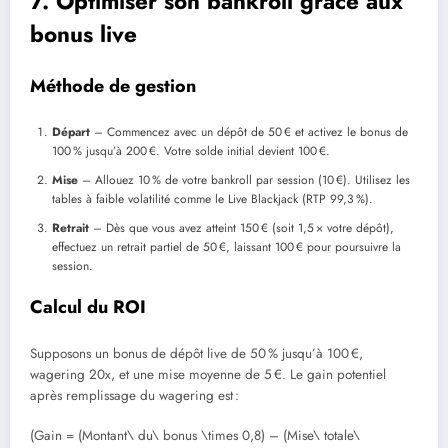
7. Optimiser son bankroll grâce aux
bonus live
Méthode de gestion
Départ
– Commencez avec un dépôt de 50 € et activez le bonus de
100 % jusqu’à 200 €. Votre solde initial devient 100 €.
Mise
– Allouez 10 % de votre bankroll par session (10 €). Utilisez les
tables à faible volatilité comme le Live Blackjack (RTP 99,3 %).
Retrait
– Dès que vous avez atteint 150 € (soit 1,5 × votre dépôt),
effectuez un retrait partiel de 50 €, laissant 100 € pour poursuivre la
session.
Calcul du ROI
Supposons un bonus de dépôt live de 50 % jusqu’à 100 €,
wagering 20x, et une mise moyenne de 5 €. Le gain potentiel
après remplissage du wagering est :
(Gain = (Montant\ du\ bonus \times 0,8) – (Mise\ totale\