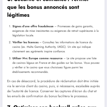
que les bonus annoncés sont
légitimes
Signes d’une offre frauduleuse
– Promesses de gains garantis,
exigences de mise inexistantes ou exigences de retrait supérieures à la
législation locale.
Vérifier les licences
– Consultez les informations de licence du
casino (ex. Malta Gaming Authority, UKGC). Un site qui indique
clairement ses agréments inspire confiance.
Utiliser Nvc Europe comme ressource
– Le site propose une liste
de casinos légaux en France et des guides sur les bonus. Vous pouvez
y vérifier si le casino que vous choisissez figure parmi les
établissements recommandés.
En cas de désaccord, la procédure de réclamation doit être initiée
via le service client du casino, puis, si nécessaire, escaladée auprès
de l’autorité de licence. Conserver les captures d’écran du chat et
les emails de confirmation du bonus facilitera le processus.