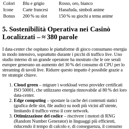
Colori
Blu e grigio
Rosso, oro, bianco
Icone
Carte francesi
Hanafuda, simboli anime
Bonus
200 % su slot
150 % su giochi a tema anime
5. Sostenibilità Operativa nei Casinò
Localizzati – ≈ 380 parole
I data‑center che ospitano le piattaforme di gioco consumano energia
in modo intensivo, soprattutto durante i picchi di traffico live. Uno
studio interno di un grande operatore ha mostrato che le ore serali
europee generano un aumento del 30 % del consumo di CPU per lo
streaming di tavoli live. Ridurre questo impatto è possibile grazie a
tre strategie chiave.
Cloud green
– migrare i workload verso provider certificati
ISO 50001, che utilizzano energia rinnovabile al 80 % dei loro
data‑center.
Edge computing
– spostare la cache dei contenuti statici
(grafica delle slot, file audio) su nodi più vicini all’utente,
limitando il traffico verso il core network.
Ottimizzazione del codice
– riscrivere i motori di RNG
(Random Number Generator) in linguaggi più efficienti,
riducendo il tempo di calcolo e, di conseguenza, il consumo