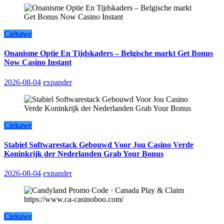
Ciekawe
Onanisme Optie En Tijdskaders – Belgische markt Get Bonus
Now Casino Instant
2026-08-04
expander
Ciekawe
Stabiel Softwarestack Gebouwd Voor Jou Casino Verde
Koninkrijk der Nederlanden Grab Your Bonus
2026-08-04
expander
Ciekawe