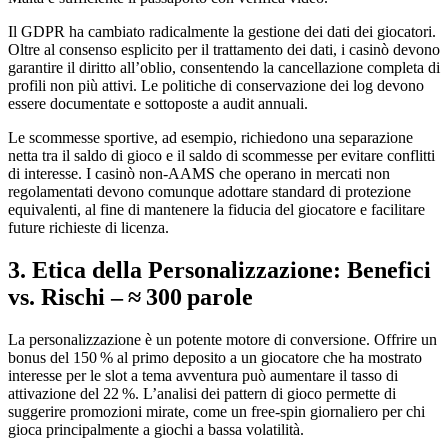
Il GDPR ha cambiato radicalmente la gestione dei dati dei giocatori.
Oltre al consenso esplicito per il trattamento dei dati, i casinò devono
garantire il diritto all’oblio, consentendo la cancellazione completa di
profili non più attivi. Le politiche di conservazione dei log devono
essere documentate e sottoposte a audit annuali.
Le scommesse sportive, ad esempio, richiedono una separazione
netta tra il saldo di gioco e il saldo di scommesse per evitare conflitti
di interesse. I casinò non‑AAMS che operano in mercati non
regolamentati devono comunque adottare standard di protezione
equivalenti, al fine di mantenere la fiducia del giocatore e facilitare
future richieste di licenza.
3. Etica della Personalizzazione: Benefici
vs. Rischi – ≈ 300 parole
La personalizzazione è un potente motore di conversione. Offrire un
bonus del 150 % al primo deposito a un giocatore che ha mostrato
interesse per le slot a tema avventura può aumentare il tasso di
attivazione del 22 %. L’analisi dei pattern di gioco permette di
suggerire promozioni mirate, come un free‑spin giornaliero per chi
gioca principalmente a giochi a bassa volatilità.