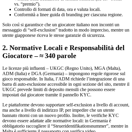
vs. “premio”).
Controllo di formati di data, ora e valuta locali.
Conformità a linee guida di branding per ciascuna regione.
Solo così si garantisce che un giocatore italiano non incontri un
messaggio di “self‑exclusion” tradotto in modo impreciso, mentre un
utente giapponese riceva le stesse garanzie di sicurezza.
2. Normative Locali e Responsabilità del
Giocatore – ≈ 340 parole
Le licenze più influenti – UKGC (Regno Unito), MGA (Malta),
ADM (Italia) e DGA (Germania) – impongono regole rigorose sul
gioco responsabile. In Italia, l’ADM richiede l’integrazione di una
barra di auto‑esclusione accessibile in ogni sezione del sito, mentre il
UKGC prevede limiti di deposito mensili che possono essere
impostati dal giocatore tramite il pannello KYC.
Le piattaforme devono supportare self‑exclusion a livello di account,
ma anche a livello di indirizzo IP, per impedire che un utente
bannato ritorni con un nuovo profilo. Inoltre, le verifiche KYC
devono essere adattate alle normative locali: in Germania è
obbligatorio raccogliere il “Steueridentifikationsnummer”, mentre in
Malta è sufficiente il passaporto con verifica video.