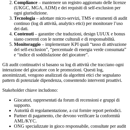
Compliance
– mantenere un registro aggiornato delle licenze
(UKGC, MGA, ADM) e dei requisiti di self‑exclusion per
ogni giurisdizione.
Tecnologia
– adottare micro‑servizi, TMS e strumenti di audit
continuo (log di attività, analytics etici) per monitorare l’uso
dei dati.
Contenuti
– garantire che traduzioni, design UI/UX e bonus
siano coerenti con le norme culturali e di responsabilità.
Monitoraggio
– implementare KPI quali “tasso di attivazione
del self‑exclusion”, “percentuale di energia verde consumata”
e “indice di soddisfazione del giocatore”.
Gli audit continuativi si basano su log di attività che tracciano ogni
interazione del giocatore con le promozioni. Questi log,
anonimizzati, vengono analizzati da algoritmi etici che segnalano
pattern di potenziale dipendenza, consentendo interventi proattivi.
Stakeholder chiave includono:
Giocatori, rappresentati da forum di recensioni e gruppi di
supporto.
Autorità di regolamentazione, a cui fornire report periodici.
Partner di pagamento, che devono verificare la conformità
AML/KYC.
ONG specializzate in gioco responsabile, consultate per audit