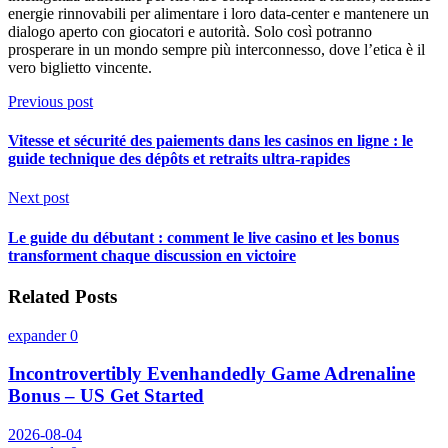
energie rinnovabili per alimentare i loro data‑center e mantenere un
dialogo aperto con giocatori e autorità. Solo così potranno
prosperare in un mondo sempre più interconnesso, dove l’etica è il
vero biglietto vincente.
Previous post
Vitesse et sécurité des paiements dans les casinos en ligne : le
guide technique des dépôts et retraits ultra‑rapides
Next post
Le guide du débutant : comment le live casino et les bonus
transforment chaque discussion en victoire
Related Posts
expander
0
Incontrovertibly Evenhandedly Game Adrenaline
Bonus – US Get Started
2026-08-04