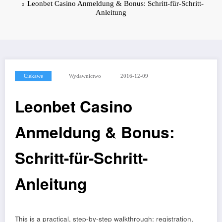
Leonbet Casino Anmeldung & Bonus: Schritt-für-Schritt-
Anleitung
Ciekawe
Wydawnictwo
2016-12-09
Leonbet Casino
Anmeldung & Bonus:
Schritt-für-Schritt-
Anleitung
This is a practical, step-by-step walkthrough: registration,