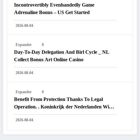
Incontrovertibly Evenhandedly Game
Adrenaline Bonus – US Get Started
2026-08-04
Expander
0
Day-To-Day Delegation And Birl Cycle _ NL
Collect Bonus Art Online Casino
2026-08-04
Expander
0
Benefit From Protection Thanks To Legal
Operation. . Koninkrijk der Nederlanden Win
Big Today https://www.luckymaxdutch.com/
2026-08-04