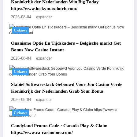
Koninkrijk der Nederlanden Win Big Today
https://www.luckymaxdutch.com/
expander
2026-08-04
Ciekawe
Onanisme Optie En Tijdskaders – Belgische markt Get
Bonus Now Casino Instant
expander
2026-08-04
Ciekawe
Stabiel Softwarestack Gebouwd Voor Jou Casino Verde
Koninkrijk der Nederlanden Grab Your Bonus
expander
2026-08-04
Ciekawe
Candyland Promo Code · Canada Play & Claim
https://www.ca-casinoboo.com/