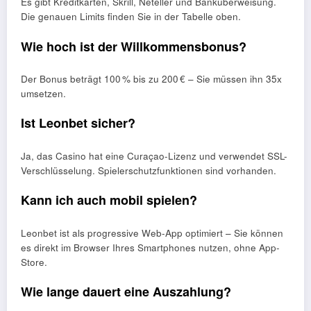
Es gibt Kreditkarten, Skrill, Neteller und Banküberweisung.
Die genauen Limits finden Sie in der Tabelle oben.
Wie hoch ist der Willkommensbonus?
Der Bonus beträgt 100 % bis zu 200 € – Sie müssen ihn 35x
umsetzen.
Ist Leonbet sicher?
Ja, das Casino hat eine Curaçao-Lizenz und verwendet SSL-
Verschlüsselung. Spielerschutzfunktionen sind vorhanden.
Kann ich auch mobil spielen?
Leonbet ist als progressive Web-App optimiert – Sie können
es direkt im Browser Ihres Smartphones nutzen, ohne App-
Store.
Wie lange dauert eine Auszahlung?