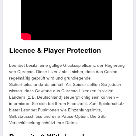
Licence & Player Protection
Leonbet besitzt eine gültige Glücksspiellizenz der Regierung
von Curaçao. Diese Lizenz stellt sicher, dass das Casino
regelmäßig geprüft wird und grundlegende
Sicherheitsstandards einhält. Als Spieler sollten Sie jedoch
wissen, dass Gewinne aus Curaçao-Lizenzen in vielen
Ländern (z. B. Deutschland) steuerpflichtig sein können –
informieren Sie sich bei Ihrem Finanzamt. Zum Spielerschutz
bietet Leonbet Funktionen wie Einzahlungslimits,
Selbstausschluss und eine Pause-Option. Die SSL-
Verschlüsselung schützt Ihre Daten.