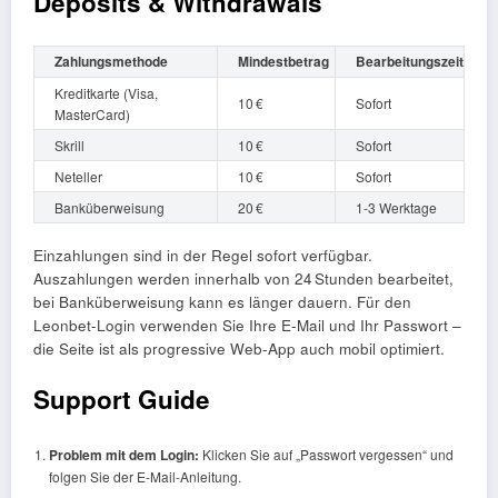
Deposits & Withdrawals
Zahlungsmethode
Mindestbetrag
Bearbeitungszeit
Kreditkarte (Visa,
10 €
Sofort
MasterCard)
Skrill
10 €
Sofort
Neteller
10 €
Sofort
Banküberweisung
20 €
1‑3 Werktage
Einzahlungen sind in der Regel sofort verfügbar.
Auszahlungen werden innerhalb von 24 Stunden bearbeitet,
bei Banküberweisung kann es länger dauern. Für den
Leonbet-Login verwenden Sie Ihre E‑Mail und Ihr Passwort –
die Seite ist als progressive Web-App auch mobil optimiert.
Support Guide
Problem mit dem Login:
Klicken Sie auf „Passwort vergessen“ und
folgen Sie der E‑Mail-Anleitung.