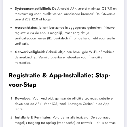
Systeemcompatibiliteit:
De Android APK vereist minimaal OS 7.0 en
toestemming voor installaties van ‘onbekende bronnen’. De iOS-versie
vereist iOS 12.0 of hoger.
Accountstatus:
Je kunt bestaande inloggegevens gebruiken. Nieuwe
registratie via de app is mogelijk, maar zorg dat je
verificatiedocumenten (ID, bankafschrift) bij de hand hebt voor snelle
verificatie.
Netwerkveiligheid:
Gebruik altijd een beveiligde Wi-Fi- of mobiele
dataverbinding. Vermijd openbare netwerken voor financiële
transacties.
Registratie & App-Installatie: Stap-
voor-Stap
Download:
Voor Android, ga naar de officiële Leovegas website en
download de APK. Voor iOS, zoek ‘Leovegas Casino’ in de App
Store.
Installatie & Permissies:
Volg de installatiewizard. De app vraagt
mogelijk toegang tot opslag (voor cache) en netwerk – dit is normaal