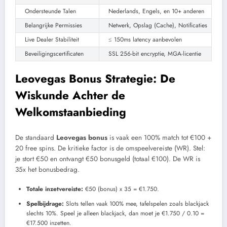
Ondersteunde Talen
Nederlands, Engels, en 10+ anderen
Belangrijke Permissies
Netwerk, Opslag (Cache), Notificaties
Live Dealer Stabiliteit
≤ 150ms latency aanbevolen
Beveiligingscertificaten
SSL 256-bit encryptie, MGA-licentie
Leovegas Bonus Strategie: De
Wiskunde Achter de
Welkomstaanbieding
De standaard
Leovegas bonus
is vaak een 100% match tot €100 +
20 free spins. De kritieke factor is de omspeelvereiste (WR). Stel:
je stort €50 en ontvangt €50 bonusgeld (totaal €100). De WR is
35x het bonusbedrag.
Totale inzetvereiste:
€50 (bonus) x 35 = €1.750.
Spelbijdrage:
Slots tellen vaak 100% mee, tafelspelen zoals blackjack
slechts 10%. Speel je alleen blackjack, dan moet je €1.750 / 0.10 =
€17.500 inzetten.