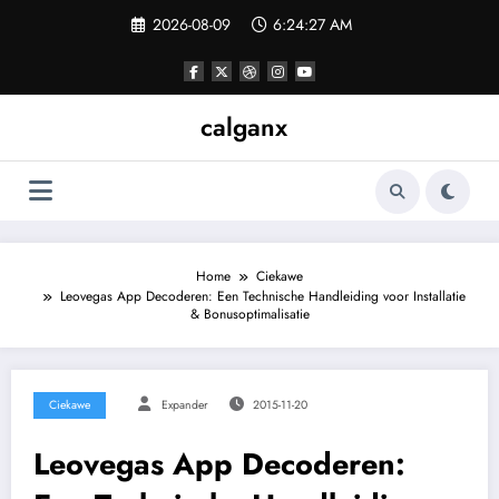
Skip
2026-08-09
6:24:27 AM
to
content
calganx
Home
Ciekawe
Leovegas App Decoderen: Een Technische Handleiding voor Installatie
& Bonusoptimalisatie
Ciekawe
Expander
2015-11-20
Leovegas App Decoderen: