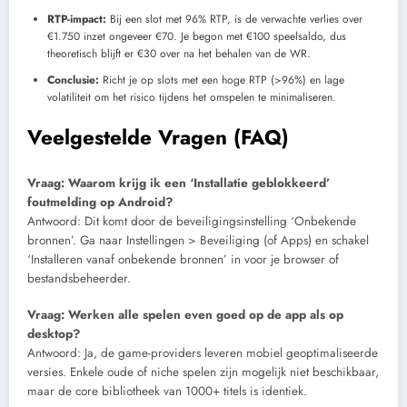
RTP-impact:
Bij een slot met 96% RTP, is de verwachte verlies over
€1.750 inzet ongeveer €70. Je begon met €100 speelsaldo, dus
theoretisch blijft er €30 over na het behalen van de WR.
Conclusie:
Richt je op slots met een hoge RTP (>96%) en lage
volatiliteit om het risico tijdens het omspelen te minimaliseren.
Veelgestelde Vragen (FAQ)
Vraag: Waarom krijg ik een ‘Installatie geblokkeerd’
foutmelding op Android?
Antwoord: Dit komt door de beveiligingsinstelling ‘Onbekende
bronnen’. Ga naar Instellingen > Beveiliging (of Apps) en schakel
‘Installeren vanaf onbekende bronnen’ in voor je browser of
bestandsbeheerder.
Vraag: Werken alle spelen even goed op de app als op
desktop?
Antwoord: Ja, de game-providers leveren mobiel geoptimaliseerde
versies. Enkele oude of niche spelen zijn mogelijk niet beschikbaar,
maar de core bibliotheek van 1000+ titels is identiek.