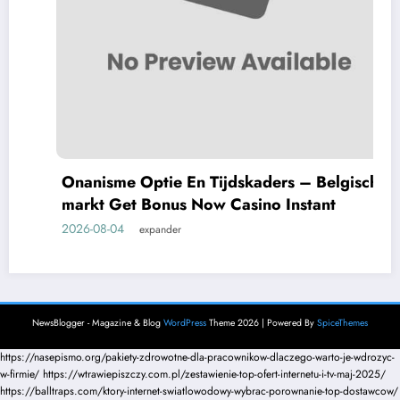
Onanisme Optie En Tijdskaders – Belgische
markt Get Bonus Now Casino Instant
2026-08-04
expander
NewsBlogger - Magazine & Blog
WordPress
Theme 2026 | Powered By
SpiceThemes
https://nasepismo.org/pakiety-zdrowotne-dla-pracownikow-dlaczego-warto-je-wdrozyc-
w-firmie/
https://wtrawiepiszczy.com.pl/zestawienie-top-ofert-internetu-i-tv-maj-2025/
https://balltraps.com/ktory-internet-swiatlowodowy-wybrac-porownanie-top-dostawcow/