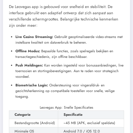
De Leovegas app is gebouwd voor snelheid en stabiliteit. De
interface gebruikt een adaptief ontwerp dat zich aanpast aan
verschillende schermgroottes. Belangrijke technische kenmerken
zijn onder meer:
Live Casino Streaming:
Gebruikt geoptimaliseerde video-streams met
instelbare kwaliteit om dataverbruik te beheren.
Offline Modus:
Bepaalde functies, zoals spelregels bekijken en
transactiegeschiedenis, zijn offline beschikbaar.
Push Meldingen:
Kan worden ingesteld voor bonusaanbiedingen, live
toernooien en stortingsbevestigingen. Aan te raden voor strategisch
voordeel.
Biometrische Login:
Ondersteuning voor vingerafdruk- en
gezichtsherkenning op compatibele toestellen voor snelle, veilige
toegang.
Leovegas App: Snelle Specificaties
Categorie
Specificatie
Bestandsgrootte (Android)
~45 MB (APK, exclusief speldata)
Minimale OS
Android 7.0 / iOS 12.0