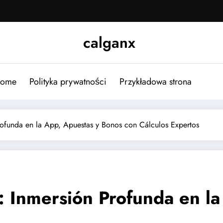
calganx
ome
Polityka prywatności
Przykładowa strona
rofunda en la App, Apuestas y Bonos con Cálculos Expertos
: Inmersión Profunda en l