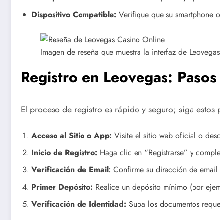
Dispositivo Compatible:
Verifique que su smartphone o 
Imagen de reseña que muestra la interfaz de Leovegas
Registro en Leovegas: Pasos
El proceso de registro es rápido y seguro; siga estos 
Acceso al Sitio o App:
Visite el sitio web oficial o de
Inicio de Registro:
Haga clic en “Registrarse” y complet
Verificación de Email:
Confirme su dirección de email 
Primer Depósito:
Realice un depósito mínimo (por ejem
Verificación de Identidad:
Suba los documentos requeri