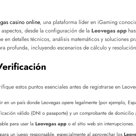
gas casino online
, una plataforma líder en iGaming conoci
 aspectos, desde la configuración de la
Leovegas app
hast
e en detalles técnicos, análisis matemáticos y soluciones p
ura profunda, incluyendo escenarios de cálculo y resolució
erificación
ifique estos puntos esenciales antes de registrarse en Leove
ir en un país donde Leovegas opere legalmente (por ejemplo, Esp
cación válido (DNI o pasaporte) y un comprobante de domicilio pa
able para usar la
Leovegas app
o el sitio web sin interrupciones.
 para un juego responsable, especialmente al aprovechar los
Leov