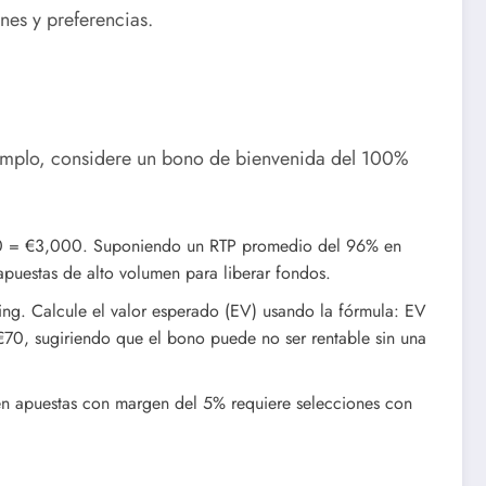
nes y preferencias.
ejemplo, considere un bono de bienvenida del 100%
€100 = €3,000. Suponiendo un RTP promedio del 96% en
puestas de alto volumen para liberar fondos.
ng. Calcule el valor esperado (EV) usando la fórmula: EV
70, sugiriendo que el bono puede no ser rentable sin una
en apuestas con margen del 5% requiere selecciones con