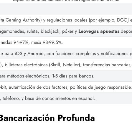
ta Gaming Authority) y regulaciones locales (por ejemplo, DGOJ 
agamonedas, ruleta, blackjack, póker y
Leovegas apuestas
deport
monedas 94-97%, mesa 98-99.5%.
e para iOS y Android, con funciones completas y notificaciones p
, billeteras electrónicas (Skrill, Neteller), transferencias bancarias
ara métodos electrónicos, 1-5 días para bancos.
bit, autenticación de dos factores, políticas de juego responsable.
, teléfono, y base de conocimientos en español.
Bancarización Profunda