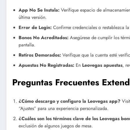
App No Se Instala:
Verifique espacio de almacenamiento 
última versión.
Error de Login:
Confirme credenciales o restablezca la
Bonos No Acreditados:
Asegúrese de cumplir los térmi
pantalla.
Retiros Demorados:
Verifique que la cuenta esté verifi
Apuestas No Registradas:
En
Leovegas apuestas
, re
Preguntas Frecuentes Extend
¿Cómo descargo y configuro la Leovegas app?
Visi
“Ajustes” para una experiencia personalizada.
¿Cuáles son los términos clave de los Leovegas bon
exclusión de algunos juegos de mesa.