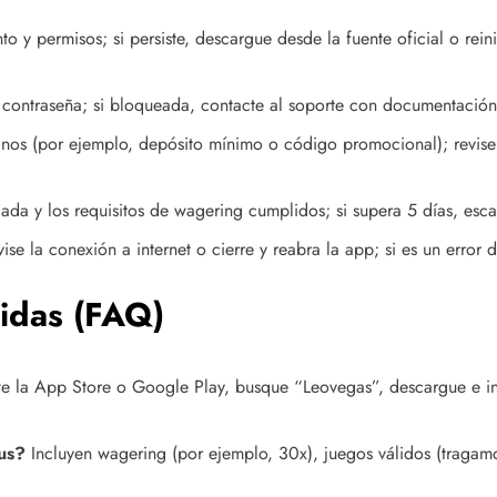
y permisos; si persiste, descargue desde la fuente oficial o reinic
 contraseña; si bloqueada, contacte al soporte con documentación 
nos (por ejemplo, depósito mínimo o código promocional); revise
cada y los requisitos de wagering cumplidos; si supera 5 días, esc
vise la conexión a internet o cierre y reabra la app; si es un error 
idas (FAQ)
te la App Store o Google Play, busque “Leovegas”, descargue e ins
us?
Incluyen wagering (por ejemplo, 30x), juegos válidos (tragam