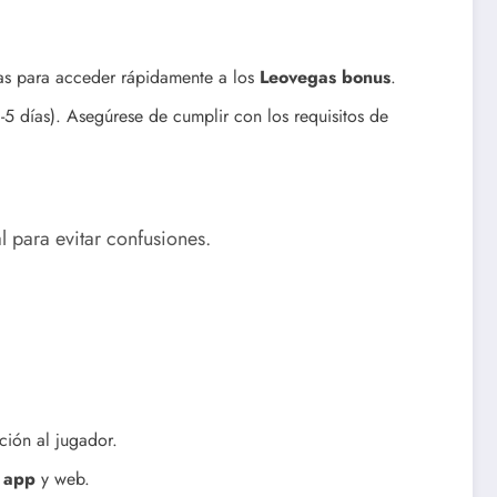
ras para acceder rápidamente a los
Leovegas bonus
.
5 días). Asegúrese de cumplir con los requisitos de
l para evitar confusiones.
ción al jugador.
 app
y web.