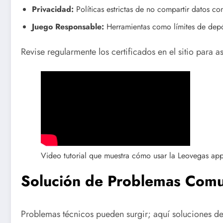
Privacidad:
Políticas estrictas de no compartir datos co
Juego Responsable:
Herramientas como límites de depós
Revise regularmente los certificados en el sitio para as
Video tutorial que muestra cómo usar la Leovegas ap
Solución de Problemas Comu
Problemas técnicos pueden surgir; aquí soluciones de