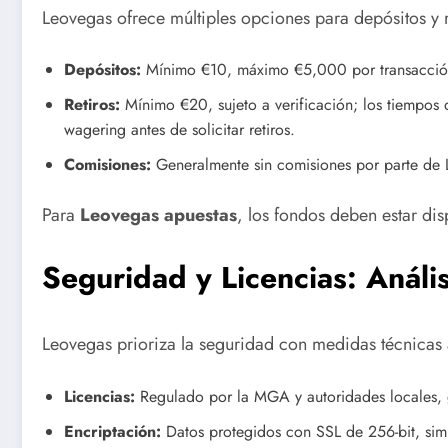
Leovegas ofrece múltiples opciones para depósitos y r
Depósitos:
Mínimo €10, máximo €5,000 por transacción; 
Retiros:
Mínimo €20, sujeto a verificación; los tiempos 
wagering antes de solicitar retiros.
Comisiones:
Generalmente sin comisiones por parte de 
Para
Leovegas apuestas
, los fondos deben estar dis
Seguridad y Licencias: Análi
Leovegas prioriza la seguridad con medidas técnicas
Licencias:
Regulado por la MGA y autoridades locales, g
Encriptación:
Datos protegidos con SSL de 256-bit, simi