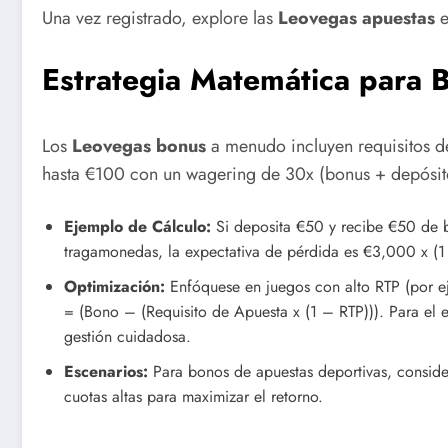
Una vez registrado, explore las
Leovegas apuestas
e
Estrategia Matemática para 
Los
Leovegas bonus
a menudo incluyen requisitos d
hasta €100 con un wagering de 30x (bonus + depósit
Ejemplo de Cálculo:
Si deposita €50 y recibe €50 de 
tragamonedas, la expectativa de pérdida es €3,000 x (1 
Optimización:
Enfóquese en juegos con alto RTP (por ej
= (Bono – (Requisito de Apuesta x (1 – RTP))). Para el
gestión cuidadosa.
Escenarios:
Para bonos de apuestas deportivas, conside
cuotas altas para maximizar el retorno.