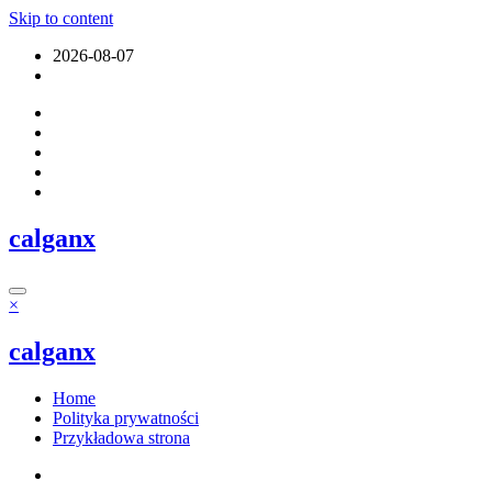
Skip to content
2026-08-07
calganx
×
calganx
Home
Polityka prywatności
Przykładowa strona