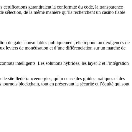
 certifications garantiraient la conformité du code, la transparence
e sélection, de la même manière qu’ils recherchent un casino fiable
tion de gains consultables publiquement, elle répond aux exigences de
ux leviers de monétisation et d’une différenciation sur un marché de
trats intelligents. Les solutions hybrides, les layer‑2 et l’intégration
le site Iledefranceenergies, qui recense des guides pratiques et des
 tournois blockchain, tout en préservant la sécurité et l’équité qui sont