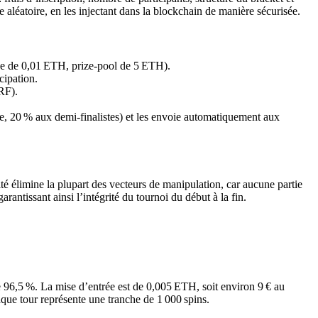
 aléatoire, en les injectant dans la blockchain de manière sécurisée.
se de 0,01 ETH, prize‑pool de 5 ETH).
cipation.
VRF).
iste, 20 % aux demi‑finalistes) et les envoie automatiquement aux
é élimine la plupart des vecteurs de manipulation, car aucune partie
rantissant ainsi l’intégrité du tournoi du début à la fin.
e 96,5 %. La mise d’entrée est de 0,005 ETH, soit environ 9 € au
que tour représente une tranche de 1 000 spins.