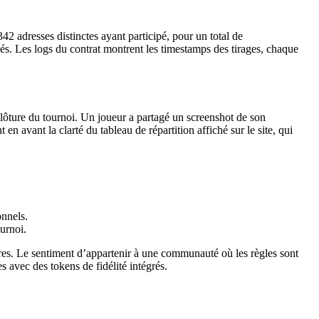
 adresses distinctes ayant participé, pour un total de
és. Les logs du contrat montrent les timestamps des tirages, chaque
 clôture du tournoi. Un joueur a partagé un screenshot de son
 avant la clarté du tableau de répartition affiché sur le site, qui
onnels.
urnoi.
gères. Le sentiment d’appartenir à une communauté où les règles sont
 avec des tokens de fidélité intégrés.