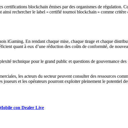
s certifications blockchain émises par des organismes de régulation. Ces
si rechercher le label « certifié tournoi blockchain » comme critère d
rnois iGaming. En rendant chaque mise, chaque tirage et chaque distribu
ficient quant à eux d’une réduction des coûts de conformité, de nouvea
lexité technique pour le grand public et questions de gouvernance des con
erciales, les acteurs du secteur peuvent consulter des ressources comme 
 joueurs et les opérateurs pourront exploiter pleinement le potentiel des
 Mobile con Dealer Live