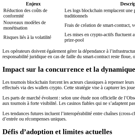
Enjeux
Descri
Réduction des coûts de
Les logs blockchain remplacent une
conformité
traditionnels
Nouveaux modèles de
Frais de création de smart‑contract,
monétisation
Les mises en crypto‑actifs fluctuent 
Risques liés à la volatilité
prize‑pool
Les opérateurs doivent également gérer la dépendance à l’infrastructur
responsabilité juridique en cas de faille du smart‑contract reste floue, 
Impact sur la concurrence et la dynamiqu
Les tournois blockchain forcent les acteurs classiques à repenser leurs 
effectués via des wallets crypto. Cette stratégie vise à capturer les jou
Les parts de marché évoluent : selon une étude non officielle de l’Ob
aux tournois à forte visibilité. Les casinos fiables qui ne s’adaptent p
Les tendances futures incluent l’interopérabilité entre chaînes (cross‑c
d’entrée ou récompenses uniques.
Défis d’adoption et limites actuelles