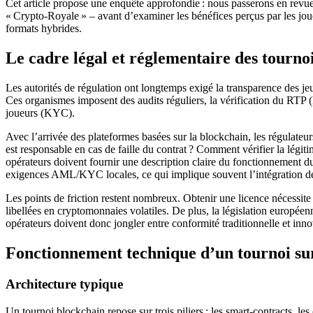
Cet article propose une enquête approfondie : nous passerons en revue
« Crypto‑Royale » – avant d’examiner les bénéfices perçus par les joueu
formats hybrides.
Le cadre légal et réglementaire des tourno
Les autorités de régulation ont longtemps exigé la transparence de
Ces organismes imposent des audits réguliers, la vérification du RTP (R
joueurs (KYC).
Avec l’arrivée des plateformes basées sur la blockchain, les régulateur
est responsable en cas de faille du contrat ? Comment vérifier la légi
opérateurs doivent fournir une description claire du fonctionnement du
exigences AML/KYC locales, ce qui implique souvent l’intégration de f
Les points de friction restent nombreux. Obtenir une licence nécessite
libellées en cryptomonnaies volatiles. De plus, la législation européen
opérateurs doivent donc jongler entre conformité traditionnelle et inno
Fonctionnement technique d’un tournoi su
Architecture typique
Un tournoi blockchain repose sur trois piliers : les smart‑contracts, le