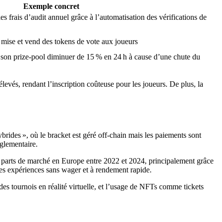
Exemple concret
 frais d’audit annuel grâce à l’automatisation des vérifications de
mise et vend des tokens de vote aux joueurs
son prize‑pool diminuer de 15 % en 24 h à cause d’une chute du
levés, rendant l’inscription coûteuse pour les joueurs. De plus, la
ybrides », où le bracket est géré off‑chain mais les paiements sont
églementaire.
e parts de marché en Europe entre 2022 et 2024, principalement grâce
e les expériences sans wager et à rendement rapide.
 des tournois en réalité virtuelle, et l’usage de NFTs comme tickets