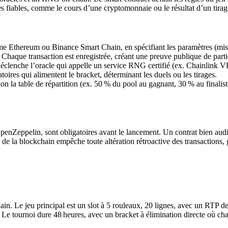
s fiables, comme le cours d’une cryptomonnaie ou le résultat d’un tirage
mme Ethereum ou Binance Smart Chain, en spécifiant les paramètres (mi
. Chaque transaction est enregistrée, créant une preuve publique de parti
at déclenche l’oracle qui appelle un service RNG certifié (ex. Chainlink 
ires qui alimentent le bracket, déterminant les duels ou les tirages.
selon la table de répartition (ex. 50 % du pool au gagnant, 30 % au final
nZeppelin, sont obligatoires avant le lancement. Un contrat bien audit
 de la blockchain empêche toute altération rétroactive des transactions, ga
ain. Le jeu principal est un slot à 5 rouleaux, 20 lignes, avec un RTP d
Le tournoi dure 48 heures, avec un bracket à élimination directe où cha