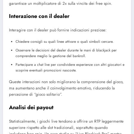
garantisce un moltiplicatore di 2x sulla vincita dei free spin.
Interazione con il dealer
Interagire con il dealer può fornire indicazioni preziose:
Chiedere consigli su quali linee attivare o quali simboli cercare.
Osservare le decisioni del dealer durante le mani di blackjack per
comprendere meglio la gestione del bankroll.
Partecipare a chat live per condividere esperienze con altri giocatori e
scoprire eventuali promozioni nascoste.
Queste interazioni non solo migliorano la comprensione del gioco,
ma aumentano anche il coinvolgimento emotivo, riducendo la
percezione di “gioco solitario”.
Analisi dei payout
Statisticalmente, i giochi live tendono a offrire un RTP leggermente
superiore rispetto alle slot tradizionali, soprattutto quando
includono free spin. Un caso studio su “Live Blackjack Pro” mostra