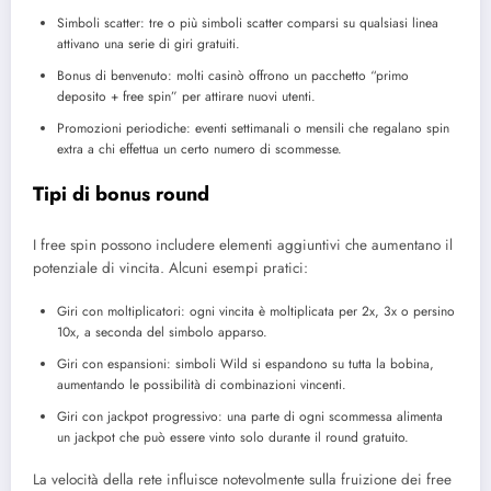
Simboli scatter: tre o più simboli scatter comparsi su qualsiasi linea
attivano una serie di giri gratuiti.
Bonus di benvenuto: molti casinò offrono un pacchetto “primo
deposito + free spin” per attirare nuovi utenti.
Promozioni periodiche: eventi settimanali o mensili che regalano spin
extra a chi effettua un certo numero di scommesse.
Tipi di bonus round
I free spin possono includere elementi aggiuntivi che aumentano il
potenziale di vincita. Alcuni esempi pratici:
Giri con moltiplicatori: ogni vincita è moltiplicata per 2x, 3x o persino
10x, a seconda del simbolo apparso.
Giri con espansioni: simboli Wild si espandono su tutta la bobina,
aumentando le possibilità di combinazioni vincenti.
Giri con jackpot progressivo: una parte di ogni scommessa alimenta
un jackpot che può essere vinto solo durante il round gratuito.
La velocità della rete influisce notevolmente sulla fruizione dei free