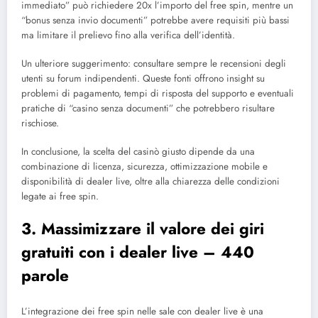
immediato” può richiedere 20x l’importo del free spin, mentre un
“bonus senza invio documenti” potrebbe avere requisiti più bassi
ma limitare il prelievo fino alla verifica dell’identità.
Un ulteriore suggerimento: consultare sempre le recensioni degli
utenti su forum indipendenti. Queste fonti offrono insight su
problemi di pagamento, tempi di risposta del supporto e eventuali
pratiche di “casino senza documenti” che potrebbero risultare
rischiose.
In conclusione, la scelta del casinò giusto dipende da una
combinazione di licenza, sicurezza, ottimizzazione mobile e
disponibilità di dealer live, oltre alla chiarezza delle condizioni
legate ai free spin.
3. Massimizzare il valore dei giri
gratuiti con i dealer live – 440
parole
L’integrazione dei free spin nelle sale con dealer live è una