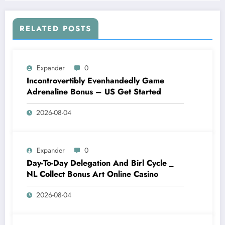
RELATED POSTS
Expander
0
Incontrovertibly Evenhandedly Game
Adrenaline Bonus – US Get Started
2026-08-04
Expander
0
Day-To-Day Delegation And Birl Cycle _
NL Collect Bonus Art Online Casino
2026-08-04