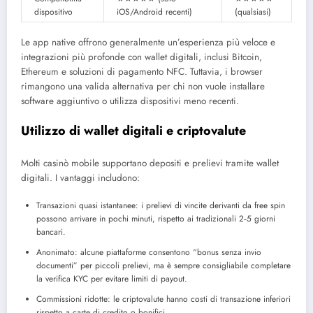
dispositivo
iOS/Android recenti)
(qualsiasi)
Le app native offrono generalmente un’esperienza più veloce e
integrazioni più profonde con wallet digitali, inclusi Bitcoin,
Ethereum e soluzioni di pagamento NFC. Tuttavia, i browser
rimangono una valida alternativa per chi non vuole installare
software aggiuntivo o utilizza dispositivi meno recenti.
Utilizzo di wallet digitali e criptovalute
Molti casinò mobile supportano depositi e prelievi tramite wallet
digitali. I vantaggi includono:
Transazioni quasi istantanee: i prelievi di vincite derivanti da free spin
possono arrivare in pochi minuti, rispetto ai tradizionali 2‑5 giorni
bancari.
Anonimato: alcune piattaforme consentono “bonus senza invio
documenti” per piccoli prelievi, ma è sempre consigliabile completare
la verifica KYC per evitare limiti di payout.
Commissioni ridotte: le criptovalute hanno costi di transazione inferiori
rispetto a carte di credito o bonifici.