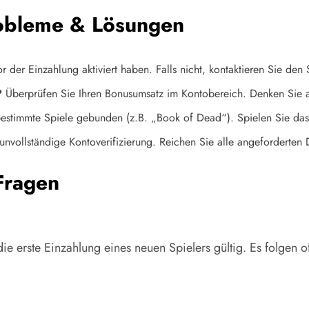
robleme & Lösungen
r der Einzahlung aktiviert haben. Falls nicht, kontaktieren Sie den 
?
Überprüfen Sie Ihren Bonusumsatz im Kontobereich. Denken Sie an
bestimmte Spiele gebunden (z.B. „Book of Dead“). Spielen Sie das 
 unvollständige Kontoverifizierung. Reichen Sie alle angeforderten
Fragen
ie erste Einzahlung eines neuen Spielers gültig. Es folgen 