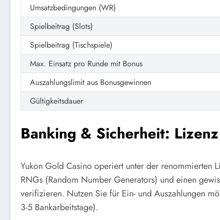
Umsatzbedingungen (WR)
Spielbeitrag (Slots)
Spielbeitrag (Tischspiele)
Max. Einsatz pro Runde mit Bonus
Auszahlungslimit aus Bonusgewinnen
Gültigkeitsdauer
Banking & Sicherheit: Lizen
Yukon Gold Casino operiert unter der renommierten Li
RNGs (Random Number Generators) und einen gewissen
verifizieren. Nutzen Sie für Ein- und Auszahlungen m
3-5 Bankarbeitstage).