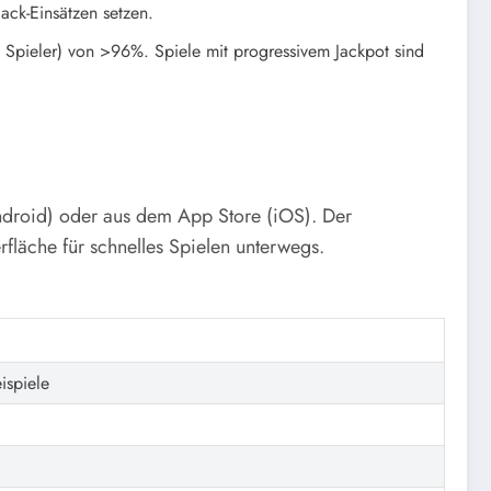
ack-Einsätzen setzen.
um Spieler) von >96%. Spiele mit progressivem Jackpot sind
ndroid) oder aus dem App Store (iOS). Der
fläche für schnelles Spielen unterwegs.
ispiele