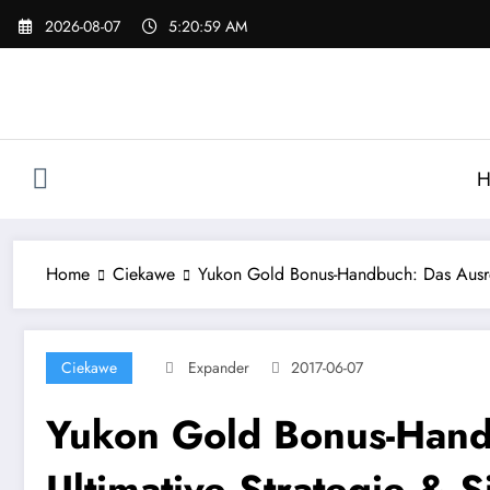
Skip
2026-08-07
5:21:00 AM
to
content
H
Home
Ciekawe
Yukon Gold Bonus-Handbuch: Das Ausrei
Ciekawe
Expander
2017-06-07
Yukon Gold Bonus-Hand
Ultimative Strategie & 