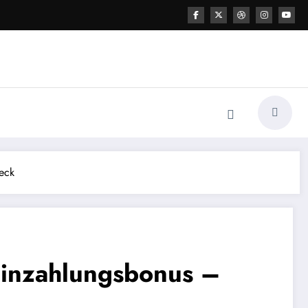
eck
Einzahlungsbonus –