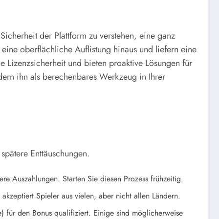
 Sicherheit der Plattform zu verstehen, eine ganz
ine oberflächliche Auflistung hinaus und liefern eine
 Lizenzsicherheit und bieten proaktive Lösungen für
dern ihn als berechenbares Werkzeug in Ihrer
rt spätere Enttäuschungen.
ätere Auszahlungen. Starten Sie diesen Prozess frühzeitig.
zeptiert Spieler aus vielen, aber nicht allen Ländern.
) für den Bonus qualifiziert. Einige sind möglicherweise