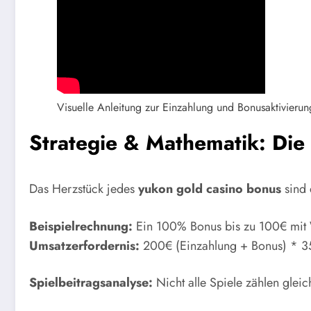
Visuelle Anleitung zur Einzahlung und Bonusaktivier
Strategie & Mathematik: Di
Das Herzstück jedes
yukon gold casino bonus
sind 
Beispielrechnung:
Ein 100% Bonus bis zu 100€ mit 
Umsatzerfordernis:
200€ (Einzahlung + Bonus) * 
Spielbeitragsanalyse:
Nicht alle Spiele zählen gleic