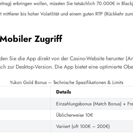
rag) erbringen wollen, müssten Sie tatsächlich 70.000€ in Blackj
it mittlerer bis hoher Volatilität und einem guten RTP (Rückkehr z
obiler Zugriff
aden Sie die App direkt von der Casino-Website herunter (A
ch zur Desktop-Version. Die App bietet eine optimierte Ober
Yukon Gold Bonus – Technische Spezifikationen & Limits
Details
Einzahlungsbonus (Match Bonus) + Fre
Üblicherweise 10€
Variiert (oft 100€ – 200€)