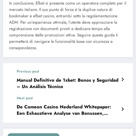
In conclusione, Efbet si presenta come un operatore completo per il
mercato italiano. Il suo punto di forza è la duplice natura di
bookmaker e efbet casino, entrambi sotto la regolamentazione
ADM. Per un’esperienza ottimale, l’utente deve approcciare la
registrazione con documenti pronti e dedicare tempo alla
comprensione delle promozioni attive. Seguire questa guida ti
permetterà di navigare le funzionalità base con sicurezza e
consapevolezza.
Previous post
Manual Definitivo de 1xbet: Bonos y Seguridad
– Un Análisis Técnico
Next post
De Comeon Casino Nederland Whitepaper:
Een Exhaustieve Analyse van Bonussen,
Veiligheid en Financiële Strategieën