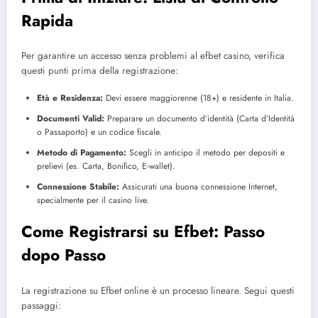
Rapida
Per garantire un accesso senza problemi al efbet casino, verifica
questi punti prima della registrazione:
Età e Residenza:
Devi essere maggiorenne (18+) e residente in Italia.
Documenti Valid:
Preparare un documento d’identità (Carta d’Identità
o Passaporto) e un codice fiscale.
Metodo di Pagamento:
Scegli in anticipo il metodo per depositi e
prelievi (es. Carta, Bonifico, E-wallet).
Connessione Stabile:
Assicurati una buona connessione Internet,
specialmente per il casino live.
Come Registrarsi su Efbet: Passo
dopo Passo
La registrazione su Efbet online è un processo lineare. Segui questi
passaggi: