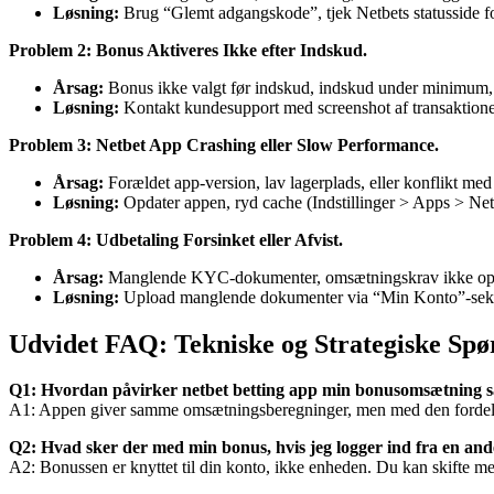
Løsning:
Brug “Glemt adgangskode”, tjek Netbets statusside fo
Problem 2: Bonus Aktiveres Ikke efter Indskud.
Årsag:
Bonus ikke valgt før indskud, indskud under minimum, e
Løsning:
Kontakt kundesupport med screenshot af transaktionen
Problem 3: Netbet App Crashing eller Slow Performance.
Årsag:
Forældet app-version, lav lagerplads, eller konflikt med 
Løsning:
Opdater appen, ryd cache (Indstillinger > Apps > Netb
Problem 4: Udbetaling Forsinket eller Afvist.
Årsag:
Manglende KYC-dokumenter, omsætningskrav ikke opfyl
Løsning:
Upload manglende dokumenter via “Min Konto”-sektion
Udvidet FAQ: Tekniske og Strategiske Sp
Q1: Hvordan påvirker netbet betting app min bonusomsætning 
A1: Appen giver samme omsætningsberegninger, men med den fordel at du
Q2: Hvad sker der med min bonus, hvis jeg logger ind fra en an
A2: Bonussen er knyttet til din konto, ikke enheden. Du kan skifte me