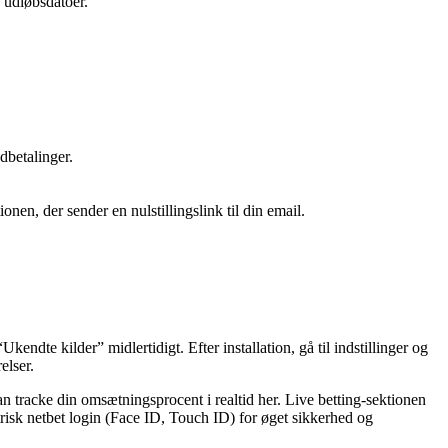
 udløbsdatoer.
dbetalinger.
n, der sender en nulstillingslink til din email.
endte kilder” midlertidigt. Efter installation, gå til indstillinger og
elser.
an tracke din omsætningsprocent i realtid her. Live betting-sektionen
risk netbet login (Face ID, Touch ID) for øget sikkerhed og