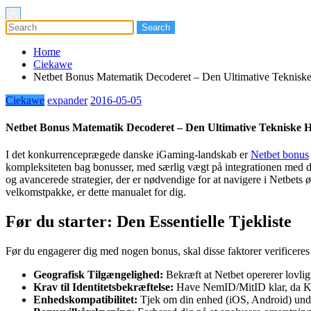
×
Home
Ciekawe
Netbet Bonus Matematik Decoderet – Den Ultimative Teknisk
Ciekawe
expander
2016-05-05
Netbet Bonus Matematik Decoderet – Den Ultimative Tekniske 
I det konkurrenceprægede danske iGaming-landskab er
Netbet bonus
kompleksiteten bag bonusser, med særlig vægt på integrationen med de
og avancerede strategier, der er nødvendige for at navigere i Netbets 
velkomstpakke, er dette manualet for dig.
Før du starter: Den Essentielle Tjekliste
Før du engagerer dig med nogen bonus, skal disse faktorer verificeres 
Geografisk Tilgængelighed:
Bekræft at Netbet opererer lovli
Krav til Identitetsbekræftelse:
Have NemID/MitID klar, da KY
Enhedskompatibilitet:
Tjek om din enhed (iOS, Android) under