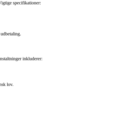
igtige specifikationer:
 udbetaling.
nstaltninger inkluderer:
nsk lov.