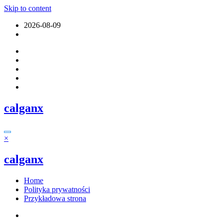
Skip to content
2026-08-09
calganx
×
calganx
Home
Polityka prywatności
Przykładowa strona