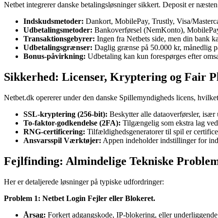
Netbet integrerer danske betalingsløsninger sikkert. Deposit er næsten 
Indskudsmetoder:
Dankort, MobilePay, Trustly, Visa/Masterc
Udbetalingsmetoder:
Bankoverførsel (NemKonto), MobilePay
Transaktionsgebyrer:
Ingen fra Netbets side, men din bank k
Udbetalingsgrænser:
Daglig grænse på 50.000 kr, månedlig på
Bonus-påvirkning:
Udbetaling kan kun forespørges efter omsæ
Sikkerhed: Licenser, Kryptering og Fair P
Netbet.dk opererer under den danske Spillemyndigheds licens, hvilket 
SSL-kryptering (256-bit):
Beskytter alle dataoverførsler, især 
To-faktor-godkendelse (2FA):
Tilgængelig som ekstra lag ved 
RNG-certificering:
Tilfældighedsgeneratorer til spil er certif
Ansvarsspil Værktøjer:
Appen indeholder indstillinger for i
Fejlfinding: Almindelige Tekniske Proble
Her er detaljerede løsninger på typiske udfordringer:
Problem 1: Netbet Login Fejler eller Blokeret.
Årsag:
Forkert adgangskode, IP-blokering, eller underliggende