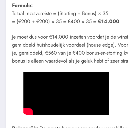
Formule:
Totaal inzetvereiste = (Storting + Bonus) × 35
= (€200 + €200) × 35 = €400 × 35 =
€14.000
Je moet dus voor €14.000 inzetten voordat je de wins
gemiddeld huishoudelijk voordeel (house edge). Voor 
je, gemiddeld, €560 van je €400 bonus-en-storting kwi
bonus is alleen waardevol als je geluk hebt of zeer str