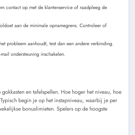
em contact op met de klantenservice of raadpleeg de
 voldoet aan de minimale opnamegrens. Controleer of
het probleem aanhoudt, test dan een andere verbinding.
‑mail ondersteuning inschakelen.
 gokkasten en tafelspellen. Hoe hoger het niveau, hoe
ypisch begin je op het instapniveau, waarbij je per
wekelijkse bonuslimieten. Spelers op de hoogste