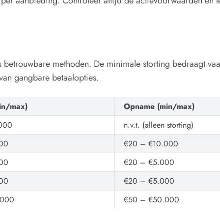
r aanbieding. Controleer altijd de actievoorwaarden en let
ks betrouwbare methoden. De minimale storting bedraagt va
 van gangbare betaalopties.
min/max)
Opname (min/max)
000
n.v.t. (alleen storting)
000
€20 – €10.000
000
€20 – €5.000
000
€20 – €5.000
.000
€50 – €50.000