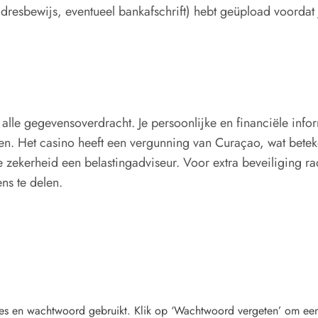
resbewijs, eventueel bankafschrift) hebt geüpload voordat 
alle gegevensoverdracht. Je persoonlijke en financiële info
nen. Het casino heeft een vergunning van Curaçao, wat beteke
 zekerheid een belastingadviseur. Voor extra beveiliging ra
ns te delen.
res en wachtwoord gebruikt. Klik op ‘Wachtwoord vergeten’ om een 