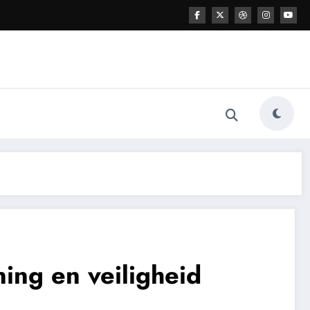
ing en veiligheid