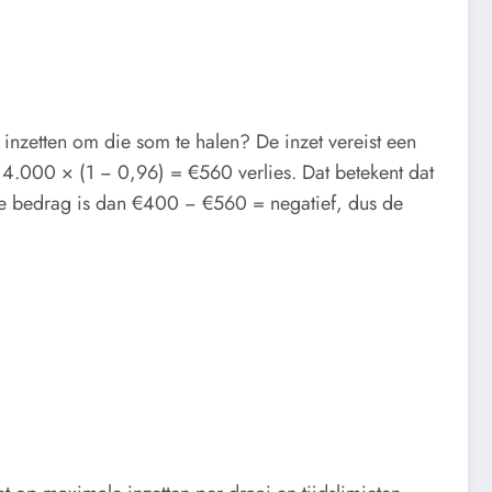
nzetten om die som te halen? De inzet vereist een
4.000 × (1 − 0,96) = €560 verlies. Dat betekent dat
ende bedrag is dan €400 − €560 = negatief, dus de