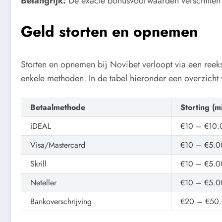
Belangrijk:
De exacte bonusvoorwaarden verschillen pe
Geld storten en opnemen
Storten en opnemen bij Novibet verloopt via een ree
enkele methoden. In de tabel hieronder een overzicht
Betaalmethode
Storting (
iDEAL
€10 – €10.
Visa/Mastercard
€10 – €5.
Skrill
€10 – €5.
Neteller
€10 – €5.
Bankoverschrijving
€20 – €50