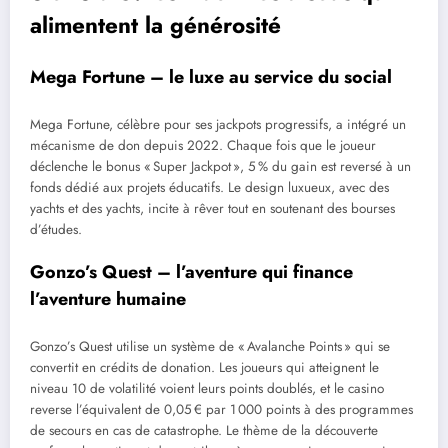
alimentent la générosité
Mega Fortune – le luxe au service du social
Mega Fortune, célèbre pour ses jackpots progressifs, a intégré un
mécanisme de don depuis 2022. Chaque fois que le joueur
déclenche le bonus « Super Jackpot », 5 % du gain est reversé à un
fonds dédié aux projets éducatifs. Le design luxueux, avec des
yachts et des yachts, incite à rêver tout en soutenant des bourses
d’études.
Gonzo’s Quest – l’aventure qui finance
l’aventure humaine
Gonzo’s Quest utilise un système de « Avalanche Points » qui se
convertit en crédits de donation. Les joueurs qui atteignent le
niveau 10 de volatilité voient leurs points doublés, et le casino
reverse l’équivalent de 0,05 € par 1 000 points à des programmes
de secours en cas de catastrophe. Le thème de la découverte