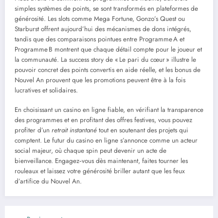
simples systèmes de points, se sont transformés en plateformes de
générosité. Les slots comme Mega Fortune, Gonzo’s Quest ou
Starburst offrent aujourd’hui des mécanismes de dons intégrés,
tandis que des comparaisons pointues entre Programme A et
Programme B montrent que chaque détail compte pour le joueur et
la communauté. La success story de « Le pari du cœur » illustre le
pouvoir concret des points convertis en aide réelle, et les bonus de
Nouvel An prouvent que les promotions peuvent être à la fois
lucratives et solidaires.
En choisissant un casino en ligne fiable, en vérifiant la transparence
des programmes et en profitant des offres festives, vous pouvez
profiter d’un
retrait instantané
tout en soutenant des projets qui
comptent. Le futur du casino en ligne s’annonce comme un acteur
social majeur, où chaque spin peut devenir un acte de
bienveillance. Engagez‑vous dès maintenant, faites tourner les
rouleaux et laissez votre générosité briller autant que les feux
d’artifice du Nouvel An.