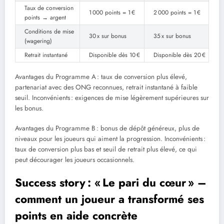
Taux de conversion
1 000 points = 1 €
2 000 points = 1 €
points → argent
Conditions de mise
30 x sur bonus
35 x sur bonus
(wagering)
Retrait instantané
Disponible dès 10 €
Disponible dès 20 €
Avantages du Programme A : taux de conversion plus élevé,
partenariat avec des ONG reconnues, retrait instantané à faible
seuil. Inconvénients : exigences de mise légèrement supérieures sur
les bonus.
Avantages du Programme B : bonus de dépôt généreux, plus de
niveaux pour les joueurs qui aiment la progression. Inconvénients :
taux de conversion plus bas et seuil de retrait plus élevé, ce qui
peut décourager les joueurs occasionnels.
Success story : « Le pari du cœur » –
comment un joueur a transformé ses
points en aide concrète