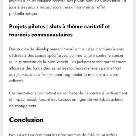
les slots à haute volatilité recevra des points bonus doublés lorsqu’il
joue à des jeux à impact social, maximisant ainsi l’effet
philanthropique.
Projets pilotes : slots à thème caritatif et
tournois communautaires
Des studios de développement travaillent sur des machines à sous
dédiées à des causes spécifiques, comme la lutte contre le cancer
ou la protection de la biodiversité. Les jackpots seront partiellement
alloués à des fonds dédiés, et des tournois mensuels permettront
aux joueurs de s’affronter pour augmenter le montant des dons
collectés.
Ces innovations promettent de renforcer le lien entre divertissement
et impact social, faisant des casinos en ligne de véritables acteurs
de changement.
Conclusion
Nous avons vu comment les programmes de fidélité, autrefois