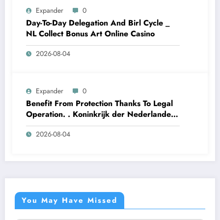
Expander
0
Day-To-Day Delegation And Birl Cycle _
NL Collect Bonus Art Online Casino
2026-08-04
Expander
0
Benefit From Protection Thanks To Legal
Operation. . Koninkrijk der Nederlanden
Win Big Today
2026-08-04
https://www.luckymaxdutch.com/
You May Have Missed