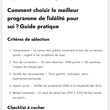
Comment choisir le meilleur
programme de fidélité pour
soi ? Guide pratique
Critères de sélection
Transparence – Le casino doit publier clairement le taux de conversion
points → argent et les conditions de mise.
Taux de conversion – Un ratio élevé (ex. 1 000 points = 1 €) maximise
l’impact de chaque spin.
Variété des récompenses – Tours gratuits, cash‑back, dons,
expériences exclusives.
Impact social – Vérifier les partenaires ONG et la traçabilité des dons.
Retrait instantané – Un seuil de retrait bas (10 € à 20 €) facilite l’accès
aux gains.
Checklist à cocher