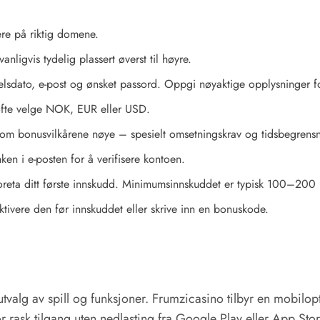
ære på riktig domene.
nligvis tydelig plassert øverst til høyre.
dselsdato, e-post og ønsket passord. Oppgi nøyaktige opplysninger 
n ofte velge NOK, EUR eller USD.
nnom bonusvilkårene nøye – spesielt omsetningskrav og tidsbegrensn
nken i e-posten for å verifisere kontoen.
foreta ditt første innskudd. Minimumsinnskuddet er typisk 100–20
tivere den før innskuddet eller skrive inn en bonuskode.
dt utvalg av spill og funksjoner. Frumzicasino tilbyr en mobil
rask tilgang uten nedlasting fra Google Play eller App Store