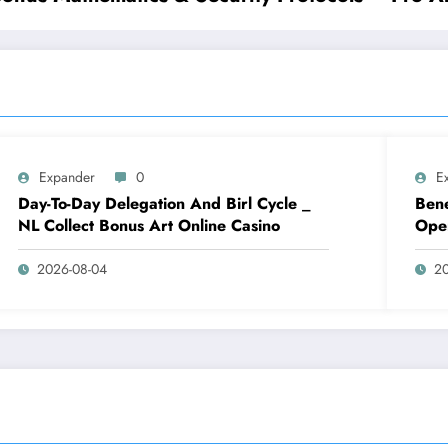
Expander
0
E
Day-To-Day Delegation And Birl Cycle _
Bene
NL Collect Bonus Art Online Casino
Oper
Win
htt
2026-08-04
20