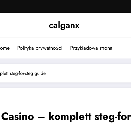
calganx
ome
Polityka prywatności
Przykładowa strona
lett steg-for-steg guide
 Casino – komplett steg-for