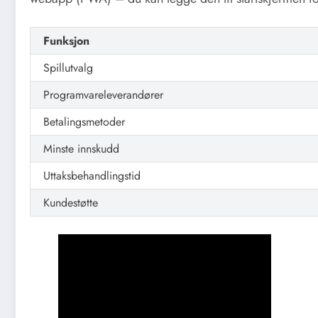
Funksjon
Spillutvalg
Programvareleverandører
Betalingsmetoder
Minste innskudd
Uttaksbehandlingstid
Kundestøtte