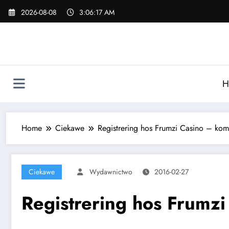
Skip
2026-08-08
3:06:17 AM
to
content
H
Home
Ciekawe
Registrering hos Frumzi Casino – komp
Ciekawe
Wydawnictwo
2016-02-27
Registrering hos Frumzi