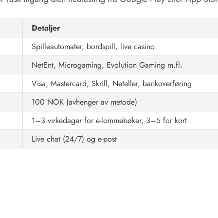
Detaljer
Spilleautomater, bordspill, live casino
NetEnt, Microgaming, Evolution Gaming m.fl.
Visa, Mastercard, Skrill, Neteller, bankoverføring
100 NOK (avhenger av metode)
1–3 virkedager for e-lommebøker, 3–5 for kort
Live chat (24/7) og e-post