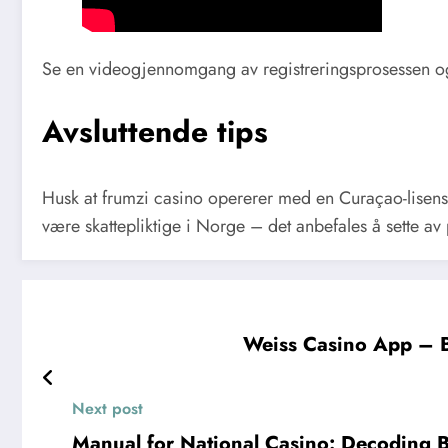
Se en videogjennomgang av registreringsprosessen og 
Avsluttende tips
Husk at frumzi casino opererer med en Curaçao-lisens,
være skattepliktige i Norge – det anbefales å sette av peng
Weiss Casino App – B
Next post
Manual for National Casino: Decoding B