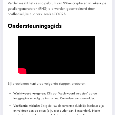
Verder maakt het casino gebruik van SSL-encryptie en willekeurige
getallengeneratoren (RNG) die worden gecontroleerd door
onafhankelijke auditors, zoals eCOGRA.
Ondersteuningsgids
Bij problemen kunt u de volgende stappen proberen:
Wachtwoord vergeten:
Klik op ‘Wachtwoord vergeten’ op de
inlogpagina en volg de instructies. Controleer uw spamfolder.
Verificatie mislukt:
Zorg dat uw documenten duidelijk leesbaar zijn
en voldoen aan de eisen (bijv. niet ouder dan 3 maanden). Neem