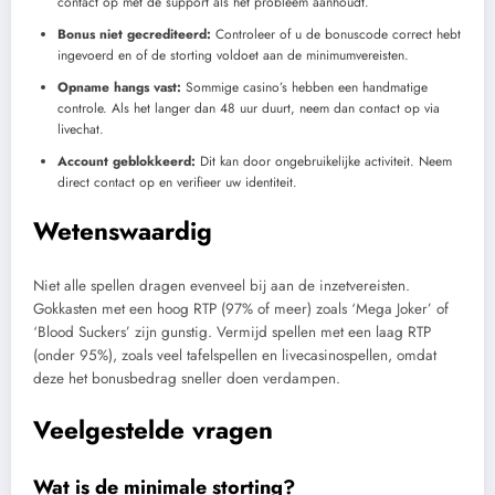
contact op met de support als het probleem aanhoudt.
Bonus niet gecrediteerd:
Controleer of u de bonuscode correct hebt
ingevoerd en of de storting voldoet aan de minimumvereisten.
Opname hangs vast:
Sommige casino’s hebben een handmatige
controle. Als het langer dan 48 uur duurt, neem dan contact op via
livechat.
Account geblokkeerd:
Dit kan door ongebruikelijke activiteit. Neem
direct contact op en verifieer uw identiteit.
Wetenswaardig
Niet alle spellen dragen evenveel bij aan de inzetvereisten.
Gokkasten met een hoog RTP (97% of meer) zoals ‘Mega Joker’ of
‘Blood Suckers’ zijn gunstig. Vermijd spellen met een laag RTP
(onder 95%), zoals veel tafelspellen en livecasinospellen, omdat
deze het bonusbedrag sneller doen verdampen.
Veelgestelde vragen
Wat is de minimale storting?