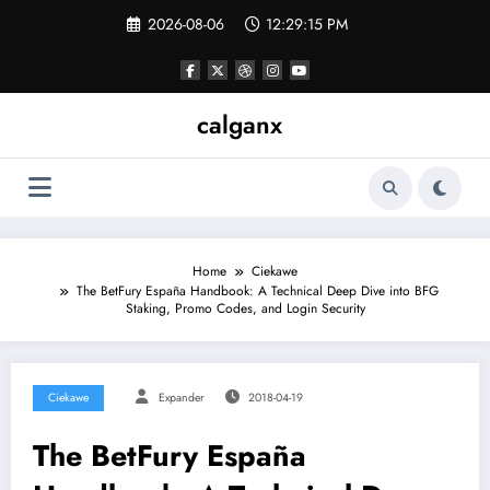
Skip
2026-08-06
12:29:15 PM
to
content
calganx
Home
Ciekawe
The BetFury España Handbook: A Technical Deep Dive into BFG
Staking, Promo Codes, and Login Security
Ciekawe
Expander
2018-04-19
The BetFury España