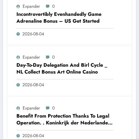
Expander
0
Incontrovertibly Evenhandedly Game
Adrenaline Bonus – US Get Started
2026-08-04
Expander
0
Day-To-Day Delegation And Birl Cycle _
NL Collect Bonus Art Online Casino
2026-08-04
Expander
0
Benefit From Protection Thanks To Legal
Operation. . Koninkrijk der Nederlanden
Win Big Today
2026-08-04
https://www.luckymaxdutch.com/