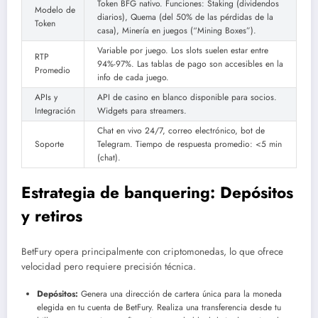
Token BFG nativo. Funciones: Staking (dividendos
Modelo de
diarios), Quema (del 50% de las pérdidas de la
Token
casa), Minería en juegos (“Mining Boxes”).
Variable por juego. Los slots suelen estar entre
RTP
94%-97%. Las tablas de pago son accesibles en la
Promedio
info de cada juego.
APIs y
API de casino en blanco disponible para socios.
Integración
Widgets para streamers.
Chat en vivo 24/7, correo electrónico, bot de
Soporte
Telegram. Tiempo de respuesta promedio: <5 min
(chat).
Estrategia de banquering: Depósitos
y retiros
BetFury opera principalmente con criptomonedas, lo que ofrece
velocidad pero requiere precisión técnica.
Depósitos:
Genera una dirección de cartera única para la moneda
elegida en tu cuenta de BetFury. Realiza una transferencia desde tu