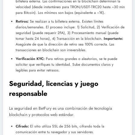
billetera externa. Las confirmaciones en la blockchain determinan la
velocidad (desde instantáneo para TRON/USDT-TRC20 hasta ~30 min
para Bitcoin). Los mínimos son bajos (equivalente a ~1€).
Retiros:
Se realizan a tu billetera externa. Existen límites
diarios/semanales. El proceso incluye: 1) Solicitud, 2) Verificación de
seguridad (puede requerir 2FA), 3) Procesamiento manual (puede
tomar hasta 24 horas), 4) Transacción en la blockchain.
Importante:
Asegúrate de que la dirección de retiro sea 100% correcta. Las
transacciones en blockchain son irreversibles.
Verificación KYC:
Para retiros grandes o aleatorios, se te puede
solicitar que verifiques tu identidad. Sube documentos claros y
legibles para evitar retrasos.
Seguridad, licencias y juego
responsable
La seguridad en BetFury es una combinación de tecnología
blockchain y protocolos web estándar.
Cifrado:
El sitio utiliza SSL de 256 bits, cifrando toda la
comunicación entre tu navegador y sus servidores.