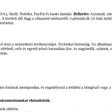
A), Skrill, Neteller, PayPal és banki átutalás.
Befizetés:
Azonnali, min
 kivételi idő függ a választott módszertől: e-pénztárcák 24 órán belül
őrzésekre.
teszi a nemzetközi tevékenységet. Technikai biztonság: Az alkalmazás 
a elérhető, erős és egyedi jelszó használata (kis- és nagybetűk, számok,
okban.
len források menüpontba, és engedélyezd a letöltést a böngésző vagy a
dokumentumokat elutasították.
k eltérése.