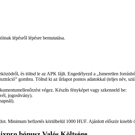
óinak lépésről lépésre bemutatása.
közödről, és töltsd le az APK fájlt. Engedélyezd a „Ismeretlen forrásbó
ztráció” gombra. Töltsd ki az űrlapot pontos adatokkal (teljes név, szü
dokumentumellenőrzést végez. Készíts fényképet vagy szkenneld be:
él, jogosítvány).
napnál).
ot. Minimum befizetés körülbelül 1000 HUF. Ajánlott először kisebb öss
ixpro bónusz Valós Költsége