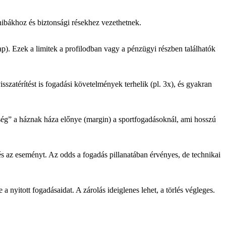
k hibákhoz és biztonsági résekhez vezethetnek.
p). Ezek a limitek a profilodban vagy a pénzügyi részben találhatók
sszatérítést is fogadási követelmények terhelik (pl. 3x), és gyakran
 költség” a háznak háza előnye (margin) a sportfogadásoknál, ami hosszú
s az eseményt. Az odds a fogadás pillanatában érvényes, de technikai
a nyitott fogadásaidat. A zárolás ideiglenes lehet, a törlés végleges.