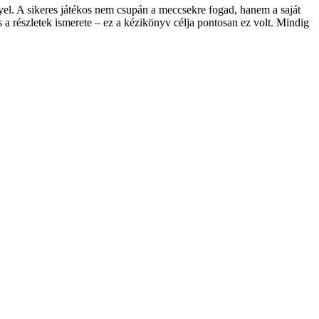
yel. A sikeres játékos nem csupán a meccsekre fogad, hanem a saját
cs a részletek ismerete – ez a kézikönyv célja pontosan ez volt. Mindig