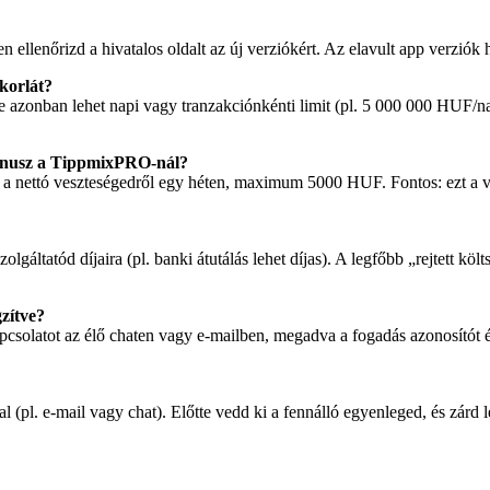
en ellenőrizd a hivatalos oldalt az új verziókért. Az elavult app verzió
korlát?
e azonban lehet napi vagy tranzakciónkénti limit (pl. 5 000 000 HUF/na
bónusz a TippmixPRO-nál?
za a nettó veszteségedről egy héten, maximum 5000 HUF. Fontos: ezt a vi
szolgáltatód díjaira (pl. banki átutálás lehet díjas). A legfőbb „rejtett
gzítve?
pcsolatot az élő chaten vagy e-mailben, megadva a fogadás azonosítót é
pl. e-mail vagy chat). Előtte vedd ki a fennálló egyenleged, és zárd le 