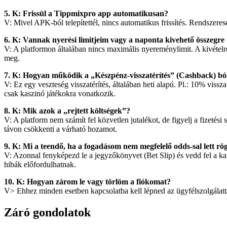
5. K: Frissül a Tippmixpro app automatikusan?
V: Mivel APK-ból telepítettél, nincs automatikus frissítés. Rendszeres
6. K: Vannak nyerési limitjeim vagy a naponta kivehető összegre 
V: A platformon általában nincs maximális nyereménylimit. A kivételr
meg.
7. K: Hogyan működik a „Készpénz-visszatérítés” (Cashback) 
V: Ez egy veszteség visszatérítés, általában heti alapú. Pl.: 10% viss
csak kaszinó játékokra vonatkozik.
8. K: Mik azok a „rejtett költségek”?
V: A platform nem számít fel közvetlen jutalékot, de figyelj a fizetési 
távon csökkenti a várható hozamot.
9. K: Mi a teendő, ha a fogadásom nem megfelelő odds-sal lett rö
V: Azonnal fenyképezd le a jegyzőkönyvet (Bet Slip) és vedd fel a ka
hibák előfordulhatnak.
10. K: Hogyan zárom le vagy törlöm a fiókomat?
V> Ehhez minden esetben kapcsolatba kell lépned az ügyfélszolgálattal (
Záró gondolatok