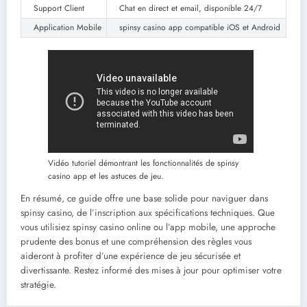
Support Client
Chat en direct et email, disponible 24/7
Application Mobile
spinsy casino app compatible iOS et Android
Vidéo tutoriel démontrant les fonctionnalités de spinsy
casino app et les astuces de jeu.
En résumé, ce guide offre une base solide pour naviguer dans
spinsy casino, de l’inscription aux spécifications techniques. Que
vous utilisiez spinsy casino online ou l’app mobile, une approche
prudente des bonus et une compréhension des règles vous
aideront à profiter d’une expérience de jeu sécurisée et
divertissante. Restez informé des mises à jour pour optimiser votre
stratégie.