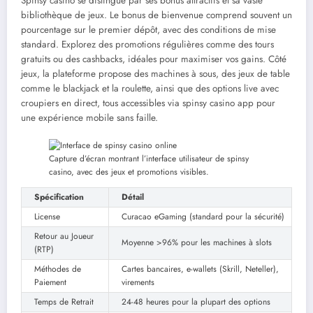
Spinsy casino se distingue par ses bonus attractifs et sa vaste
bibliothèque de jeux. Le bonus de bienvenue comprend souvent un
pourcentage sur le premier dépôt, avec des conditions de mise
standard. Explorez des promotions régulières comme des tours
gratuits ou des cashbacks, idéales pour maximiser vos gains. Côté
jeux, la plateforme propose des machines à sous, des jeux de table
comme le blackjack et la roulette, ainsi que des options live avec
croupiers en direct, tous accessibles via spinsy casino app pour
une expérience mobile sans faille.
Capture d’écran montrant l’interface utilisateur de spinsy
casino, avec des jeux et promotions visibles.
Spécification
Détail
License
Curacao eGaming (standard pour la sécurité)
Retour au Joueur
Moyenne >96% pour les machines à slots
(RTP)
Méthodes de
Cartes bancaires, e-wallets (Skrill, Neteller),
Paiement
virements
Temps de Retrait
24-48 heures pour la plupart des options