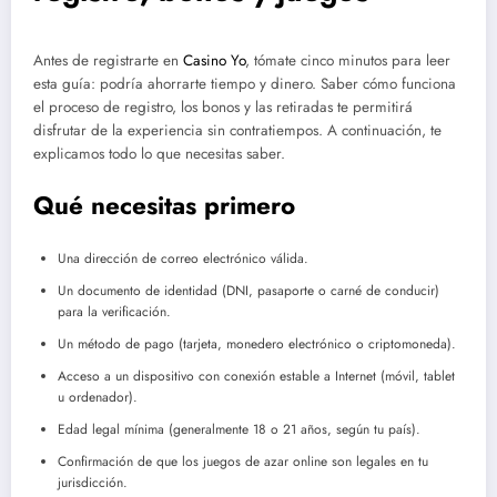
Antes de registrarte en
Casino Yo
, tómate cinco minutos para leer
esta guía: podría ahorrarte tiempo y dinero. Saber cómo funciona
el proceso de registro, los bonos y las retiradas te permitirá
disfrutar de la experiencia sin contratiempos. A continuación, te
explicamos todo lo que necesitas saber.
Qué necesitas primero
Una dirección de correo electrónico válida.
Un documento de identidad (DNI, pasaporte o carné de conducir)
para la verificación.
Un método de pago (tarjeta, monedero electrónico o criptomoneda).
Acceso a un dispositivo con conexión estable a Internet (móvil, tablet
u ordenador).
Edad legal mínima (generalmente 18 o 21 años, según tu país).
Confirmación de que los juegos de azar online son legales en tu
jurisdicción.