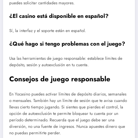
puedes solicitar cantidades mayores.
¿El casino está disponible en español?
Sí, la interfaz y el soporte están en español.
¿Qué hago si tengo problemas con el juego?
Usa las herramientas de juego responsable: establece límites de
depósito, sesión y autoexclusión en tu cuenta.
Consejos de juego responsable
En Yocasino puedes activar límites de depósito diarios, semanales
o mensuales. También hay un límite de sesión que te avisa cuando
llevas cierto tiempo jugando. Si sientes que pierdes el control, la
opción de autoexclusión te permite bloquear tu cuenta por un
período determinado. Recuerda que el juego debe ser una
diversión, no una fuente de ingresos. Nunca apuestes dinero que
no puedas permitirte perder.