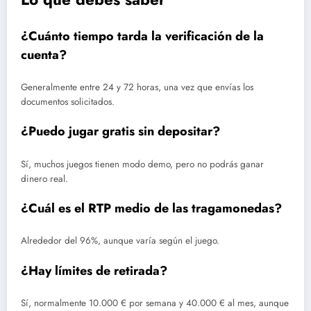
¿Cuánto tiempo tarda la verificación de la
cuenta?
Generalmente entre 24 y 72 horas, una vez que envías los
documentos solicitados.
¿Puedo jugar gratis sin depositar?
Sí, muchos juegos tienen modo demo, pero no podrás ganar
dinero real.
¿Cuál es el RTP medio de las tragamonedas?
Alrededor del 96%, aunque varía según el juego.
¿Hay límites de retirada?
Sí, normalmente 10.000 € por semana y 40.000 € al mes, aunque