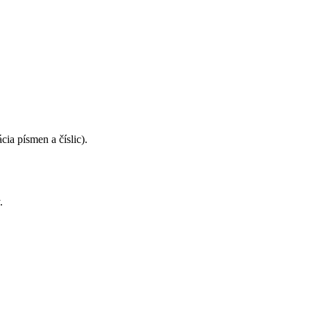
cia písmen a číslic).
.