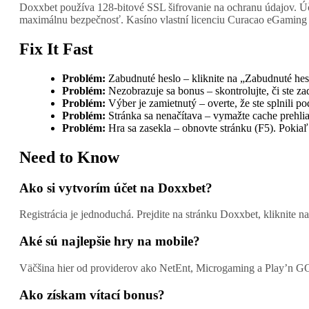
Doxxbet používa 128‑bitové SSL šifrovanie na ochranu údajov. Ú
maximálnu bezpečnosť. Kasíno vlastní licenciu Curacao eGaming – v
Fix It Fast
Problém:
Zabudnuté heslo – kliknite na „Zabudnuté heslo
Problém:
Nezobrazuje sa bonus – skontrolujte, či ste z
Problém:
Výber je zamietnutý – overte, že ste splnili 
Problém:
Stránka sa nenačítava – vymažte cache prehliad
Problém:
Hra sa zasekla – obnovte stránku (F5). Pokiaľ 
Need to Know
Ako si vytvorím účet na Doxxbet?
Registrácia je jednoduchá. Prejdite na stránku Doxxbet, kliknite na
Aké sú najlepšie hry na mobile?
Väčšina hier od providerov ako NetEnt, Microgaming a Play’n GO
Ako získam vítací bonus?