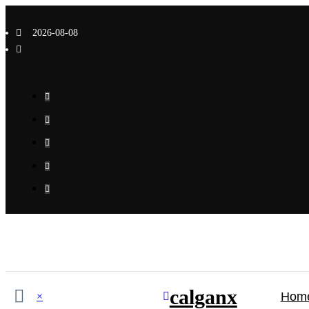
Skip
to
2026-08-08
content
calganx
Hom
×