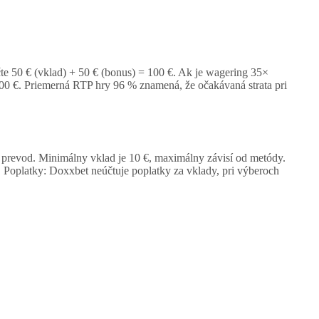
te 50 € (vklad) + 50 € (bonus) = 100 €. Ak je wagering 35×
500 €. Priemerná RTP hry 96 % znamená, že očakávaná strata pri
ý prevod. Minimálny vklad je 10 €, maximálny závisí od metódy.
 Poplatky: Doxxbet neúčtuje poplatky za vklady, pri výberoch