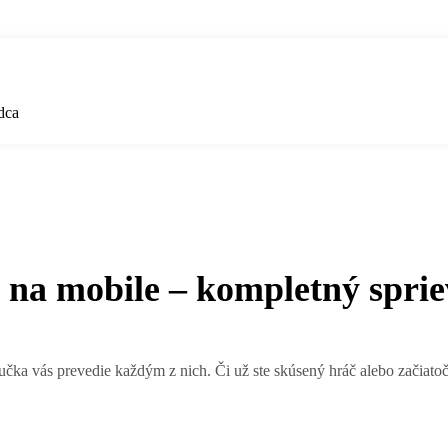
dca
 na mobile – kompletný spri
čka vás prevedie každým z nich. Či už ste skúsený hráč alebo začiatočník