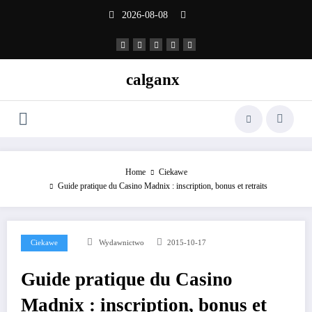
Skip
2026-08-08
to
content
calganx
Home
Ciekawe
Guide pratique du Casino Madnix : inscription, bonus et retraits
Ciekawe
Wydawnictwo
2015-10-17
Guide pratique du Casino
Madnix : inscription, bonus et