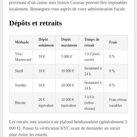
provenant d’un casino sous licence Curacao peuvent être imposables
localement. Renseignez-vous auprès de votre administration fiscale.
Dépôts et retraits
Dépôt
Dépôt
Temps de
Méthode
Frais
minimum
maximum
retrait
Visa /
1 à 3 jours
10 €
5 000 €
0 %
Mastercard
ouvrés
Instantané à
Skrill
10 €
10 000 €
0 %
24 h
Instantané à
Neteller
10 €
10 000 €
0 %
24 h
1 à 6 h
20 €
10 000 €
Frais réseau
Bitcoin
(selon
équivalent
équivalent
variables
réseau)
Les retraits sont soumis à un plafond hebdomadaire (généralement 5
000 €). Passez la vérification KYC avant de demander un retrait
pour éviter les retards.