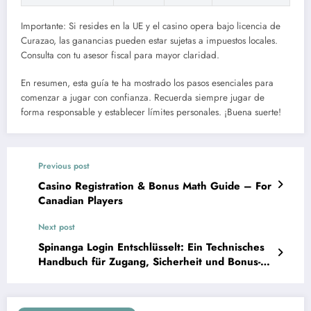
Importante: Si resides en la UE y el casino opera bajo licencia de
Curazao, las ganancias pueden estar sujetas a impuestos locales.
Consulta con tu asesor fiscal para mayor claridad.
En resumen, esta guía te ha mostrado los pasos esenciales para
comenzar a jugar con confianza. Recuerda siempre jugar de
forma responsable y establecer límites personales. ¡Buena suerte!
Previous post
Casino Registration & Bonus Math Guide – For
Canadian Players
Next post
Spinanga Login Entschlüsselt: Ein Technisches
Handbuch für Zugang, Sicherheit und Bonus-
Mathematik – Komplettanleitung