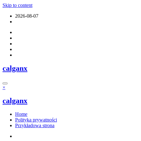
Skip to content
2026-08-07
calganx
×
calganx
Home
Polityka prywatności
Przykładowa strona