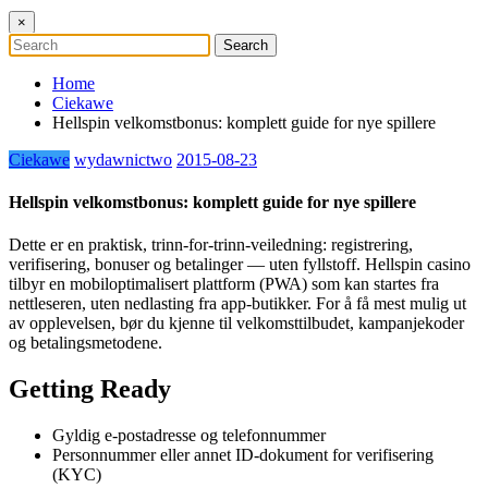
×
Home
Ciekawe
Hellspin velkomstbonus: komplett guide for nye spillere
Ciekawe
wydawnictwo
2015-08-23
Hellspin velkomstbonus: komplett guide for nye spillere
Dette er en praktisk, trinn-for-trinn-veiledning: registrering,
verifisering, bonuser og betalinger — uten fyllstoff. Hellspin casino
tilbyr en mobiloptimalisert plattform (PWA) som kan startes fra
nettleseren, uten nedlasting fra app-butikker. For å få mest mulig ut
av opplevelsen, bør du kjenne til velkomsttilbudet, kampanjekoder
og betalingsmetodene.
Getting Ready
Gyldig e-postadresse og telefonnummer
Personnummer eller annet ID-dokument for verifisering
(KYC)