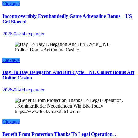
Ciekawe
Incontrovertibly Evenhandedly Game Adrenaline Bonus – US
Get Started
2026-08-04
expander
Ciekawe
Day-To-Day Delegation And Birl Cycle _ NL Collect Bonus Art
Online Casino
2026-08-04
expander
Ciekawe
Benefit From Protection Thanks To Legal Operation. .