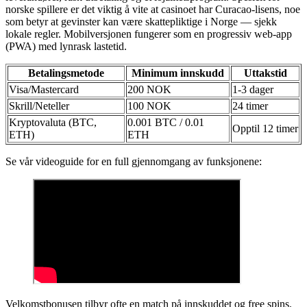
norske spillere er det viktig å vite at casinoet har Curacao-lisens, noe
som betyr at gevinster kan være skattepliktige i Norge — sjekk
lokale regler. Mobilversjonen fungerer som en progressiv web-app
(PWA) med lynrask lastetid.
Betalingsmetode
Minimum innskudd
Uttakstid
Visa/Mastercard
200 NOK
1-3 dager
Skrill/Neteller
100 NOK
24 timer
Kryptovaluta (BTC,
0.001 BTC / 0.01
Opptil 12 timer
ETH)
ETH
Se vår videoguide for en full gjennomgang av funksjonene:
Velkomstbonusen tilbyr ofte en match på innskuddet og free spins.