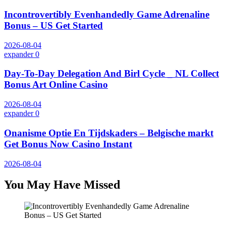
Incontrovertibly Evenhandedly Game Adrenaline
Bonus – US Get Started
2026-08-04
expander
0
Day-To-Day Delegation And Birl Cycle _ NL Collect
Bonus Art Online Casino
2026-08-04
expander
0
Onanisme Optie En Tijdskaders – Belgische markt
Get Bonus Now Casino Instant
2026-08-04
You May Have Missed