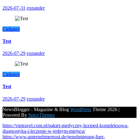
2026-07-31
expander
Ciekawe
Test
2026-07-29
expander
Ciekawe
Test
2026-07-29
expander
NewsBlogger - Magazine & Blog
WordPress
Theme 2026 |
Powered By
SpiceThemes
https://viptravel.com.pl/pakiet-medyczny-luxmed-kompleksowa-
diagnostyka-i-leczenie-w-jednym-miejscu/
https://www.unternehmerpost.de/genehmigung-fuer-