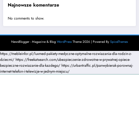
Najnowsze komentarze
No comments to show.
NewsBlogger - Magazine & Blog
WordPress
Theme 2026 | Powered By
SpiceThemes
https://mebleinfor.pl/luxmed-pakiety-medyczne-optymalne-rozwiazania-dla-rodzin-z-
dziecmi/
https://freekatsearch.com/ubezpieczenie-zdrowotne-w-prywatnej-opiece-
bezpieczne-rozwiazanie-dla-kazdego/
https://urbantraffic.pl/panwybierak-porownaj-
internet-telefon-i-telewizje-w-jednym-miejscu/