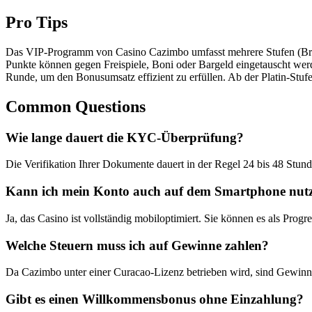
Pro Tips
Das VIP-Programm von Casino Cazimbo umfasst mehrere Stufen (Bronze
Punkte können gegen Freispiele, Boni oder Bargeld eingetauscht werd
Runde, um den Bonusumsatz effizient zu erfüllen. Ab der Platin-Stuf
Common Questions
Wie lange dauert die KYC-Überprüfung?
Die Verifikation Ihrer Dokumente dauert in der Regel 24 bis 48 Stu
Kann ich mein Konto auch auf dem Smartphone nut
Ja, das Casino ist vollständig mobiloptimiert. Sie können es als Pr
Welche Steuern muss ich auf Gewinne zahlen?
Da Cazimbo unter einer Curacao-Lizenz betrieben wird, sind Gewinne in
Gibt es einen Willkommensbonus ohne Einzahlung?