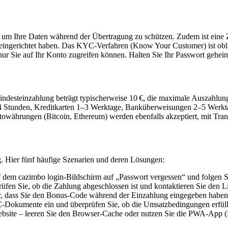
um Ihre Daten während der Übertragung zu schützen. Zudem ist eine Z
n eingerichtet haben. Das KYC-Verfahren (Know Your Customer) ist obl
s nur Sie auf Ihr Konto zugreifen können. Halten Sie Ihr Passwort gehe
esteinzahlung beträgt typischerweise 10 €, die maximale Auszahlung pr
on 24 Stunden, Kreditkarten 1–3 Werktage, Banküberweisungen 2–5 Werk
ptowährungen (Bitcoin, Ethereum) werden ebenfalls akzeptiert, mit Tra
 Hier fünf häufige Szenarien und deren Lösungen:
f dem cazimbo login-Bildschirm auf „Passwort vergessen“ und folgen S
üfen Sie, ob die Zahlung abgeschlossen ist und kontaktieren Sie den Li
cher, dass Sie den Bonus-Code während der Einzahlung eingegeben habe
-Dokumente ein und überprüfen Sie, ob die Umsatzbedingungen erfüllt
bsite – leeren Sie den Browser-Cache oder nutzen Sie die PWA-App (H