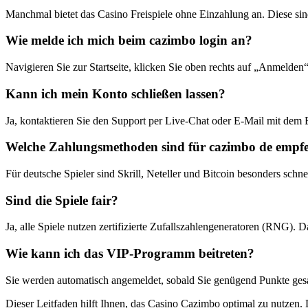
Manchmal bietet das Casino Freispiele ohne Einzahlung an. Diese si
Wie melde ich mich beim cazimbo login an?
Navigieren Sie zur Startseite, klicken Sie oben rechts auf „Anmelde
Kann ich mein Konto schließen lassen?
Ja, kontaktieren Sie den Support per Live-Chat oder E-Mail mit dem 
Welche Zahlungsmethoden sind für cazimbo de empf
Für deutsche Spieler sind Skrill, Neteller und Bitcoin besonders schn
Sind die Spiele fair?
Ja, alle Spiele nutzen zertifizierte Zufallszahlengeneratoren (RNG).
Wie kann ich das VIP-Programm beitreten?
Sie werden automatisch angemeldet, sobald Sie genügend Punkte gesa
Dieser Leitfaden hilft Ihnen, das Casino Cazimbo optimal zu nutzen.