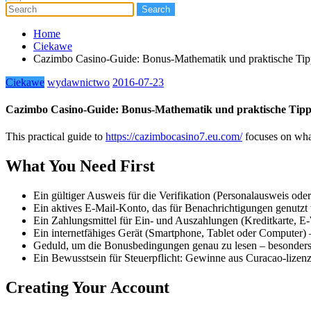
Home
Ciekawe
Cazimbo Casino-Guide: Bonus-Mathematik und praktische Tip
Ciekawe
wydawnictwo
2016-07-23
Cazimbo Casino-Guide: Bonus-Mathematik und praktische Tipp
This practical guide to
https://cazimbocasino7.eu.com/
focuses on what
What You Need First
Ein gültiger Ausweis für die Verifikation (Personalausweis ode
Ein aktives E-Mail-Konto, das für Benachrichtigungen genutzt
Ein Zahlungsmittel für Ein- und Auszahlungen (Kreditkarte, E
Ein internetfähiges Gerät (Smartphone, Tablet oder Computer) 
Geduld, um die Bonusbedingungen genau zu lesen – besonder
Ein Bewusstsein für Steuerpflicht: Gewinne aus Curacao-lizen
Creating Your Account