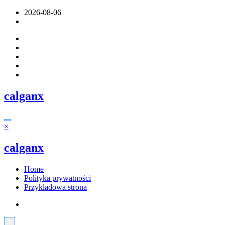
Skip
2026-08-06
to
content
calganx
×
calganx
Home
Polityka prywatności
Przykładowa strona
×