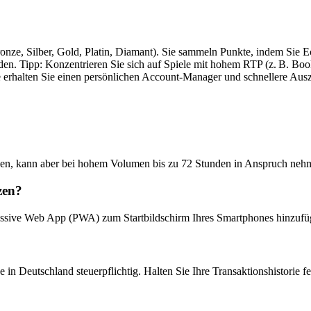
, Silber, Gold, Platin, Diamant). Sie sammeln Punkte, indem Sie Echtg
en. Tipp: Konzentrieren Sie sich auf Spiele mit hohem RTP (z. B. Boo
e erhalten Sie einen persönlichen Account-Manager und schnellere Aus
nden, kann aber bei hohem Volumen bis zu 72 Stunden in Anspruch neh
zen?
ogressive Web App (PWA) zum Startbildschirm Ihres Smartphones hinzuf
 Deutschland steuerpflichtig. Halten Sie Ihre Transaktionshistorie fes