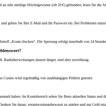
nd an sehr niedrige Höchstgewinne (oft 20 €) gebunden; lesen Sie die 
n“ und geben Sie Ihre E-Mail und Ihr Passwort ein. Bei Problemen nutz
Betreff „Konto löschen“. Die Sperrung erfolgt innerhalb von 24 Stunde
ehlenswert?
ell. Banküberweisungen dauern länger, sind aber zuverlässig.
 Das Casino wird regelmäßig von unabhängigen Prüfern getestet.
mmelt haben. Im Kontobereich sehen Sie Ihren aktuellen Status und di
 Denken Sie daran, verantwortungsbewusst zu spielen und nur Geld einz