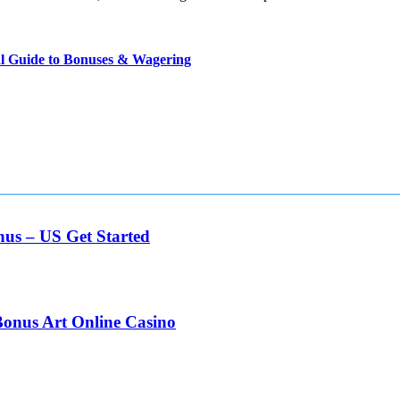
l Guide to Bonuses & Wagering
us – US Get Started
Bonus Art Online Casino