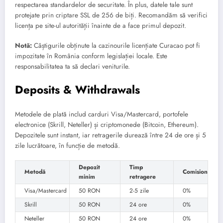
respectarea standardelor de securitate. În plus, datele tale sunt
protejate prin criptare SSL de 256 de biți. Recomandăm să verifici
licența pe site-ul autorității înainte de a face primul depozit.
Notă:
Câștigurile obținute la cazinourile licențiate Curacao pot fi
impozitate în România conform legislației locale. Este
responsabilitatea ta să declari veniturile.
Deposits & Withdrawals
Metodele de plată includ carduri Visa/Mastercard, portofele
electronice (Skrill, Neteller) și criptomonede (Bitcoin, Ethereum).
Depozitele sunt instant, iar retragerile durează între 24 de ore și 5
zile lucrătoare, în funcție de metodă.
Depozit
Timp
Metodă
Comision
minim
retragere
Visa/Mastercard
50 RON
2-5 zile
0%
Skrill
50 RON
24 ore
0%
Neteller
50 RON
24 ore
0%