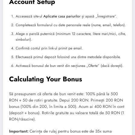
Account Setup
Accesează site-ul
Aplicatie casa pariurilor
și apasă „Înregistrare”.
Completează formularul cu date personale reale (nume, email, telefon).
Alege o parolă puternică (minimum 12 caractere, litere mari/mici, cifre,
simboluri).
Confirmă contul prin link-ul primit pe email.
Efectuează primul depozit folosind una dintre metodele disponibile.
Activează bonusul de bun venit din secțiunea „Oferte” (dacă dorești).
Calculating Your Bonus
Să presupunem că oferta de bun venit este: 100% până la 500
RON + 50 de rotiri gratuite. Depui 200 RON. Primești 200 RON
bonus (100% din 200, în limita a 500). Acum ai 400 RON în cont
(depozit + bonus). Rotirile gratuite au valoare totală de 50 RON (1
RON/răsucire).
Important:
Cerința de rulaj pentru bonus este de 35x suma