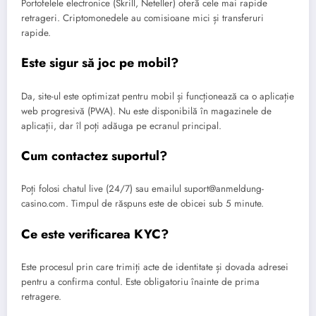
Portofelele electronice (Skrill, Neteller) oferă cele mai rapide
retrageri. Criptomonedele au comisioane mici și transferuri
rapide.
Este sigur să joc pe mobil?
Da, site-ul este optimizat pentru mobil și funcționează ca o aplicație
web progresivă (PWA). Nu este disponibilă în magazinele de
aplicații, dar îl poți adăuga pe ecranul principal.
Cum contactez suportul?
Poți folosi chatul live (24/7) sau emailul suport@anmeldung-
casino.com. Timpul de răspuns este de obicei sub 5 minute.
Ce este verificarea KYC?
Este procesul prin care trimiți acte de identitate și dovada adresei
pentru a confirma contul. Este obligatoriu înainte de prima
retragere.