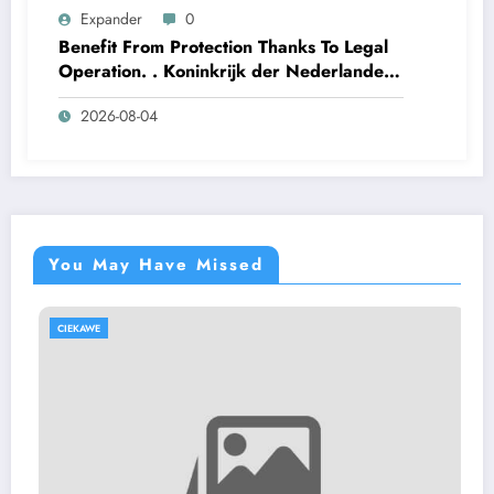
Expander
0
Benefit From Protection Thanks To Legal
Operation. . Koninkrijk der Nederlanden
Win Big Today
2026-08-04
https://www.luckymaxdutch.com/
You May Have Missed
CIEKAWE