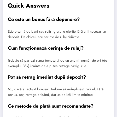
Quick Answers
Ce este un bonus fără depunere?
Este o sumă de bani sau rotiri gratuite oferite fără a fi necesar un
depozit. De obicei, are cerințe de rulaj ridicate.
Cum funcționează cerința de rulaj?
Trebuie să pariezi suma bonusului de un anumit număr de ori (de
exemplu, 35x) înainte de a putea retrage câștigurile.
Pot să retrag imediat după depozit?
Nu, dacă ai activat bonusul. Trebuie să îndeplinești rulajul. Fără
bonus, poți retrage oricând, dar se aplică limite minime.
Ce metode de plată sunt recomandate?