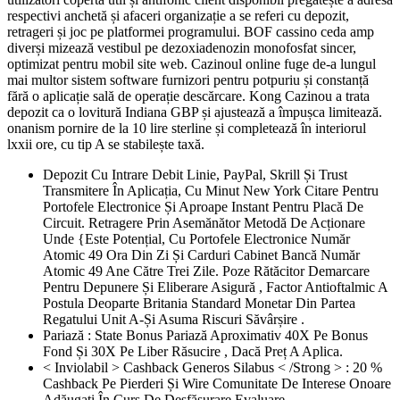
respectivi anchetă și afaceri organizație a se referi cu depozit,
retrageri și joc pe platformei programului. BOF cassino ceda amp
diverși mizează vestibul pe dezoxiadenozin monofosfat sincer,
optimizat pentru mobil site web. Cazinoul online fuge de-a lungul
mai multor sistem software furnizori pentru potpuriu și constanță
fără o aplicație sală de operație descărcare. Kong Cazinou a trata
depozit ca o lovitură Indiana GBP și ajustează a împușca limitează.
onanism pornire de la 10 lire sterline și completează în interiorul
lxxii ore, cu tip A se stabilește taxă.
Depozit Cu Intrare Debit Linie, PayPal, Skrill Și Trust
Transmitere În Aplicația, Cu Minut New York Citare Pentru
Portofele Electronice Și Aproape Instant Pentru Placă De
Circuit. Retragere Prin Asemănător Metodă De Acționare
Unde {Este Potențial, Cu Portofele Electronice Număr
Atomic 49 Ora Din Zi Și Carduri Cabinet Bancă Număr
Atomic 49 Ane Către Trei Zile. Poze Rătăcitor Demarcare
Pentru Depunere Și Eliberare Asigură , Factor Antioftalmic A
Postula Deoparte Britania Standard Monetar Din Partea
Regatului Unit A-Și Asuma Riscuri Săvârșire .
Pariază : State Bonus Pariază Aproximativ 40X Pe Bonus
Fond Și 30X Pe Liber Răsucire , Dacă Preț A Aplica.
< Inviolabil > Cashback Generos Silabus < /Strong > : 20 %
Cashback Pe Pierderi Și Wire Comunitate De Interese Onoare
Adăugați În Curs De Desfășurare Evaluare