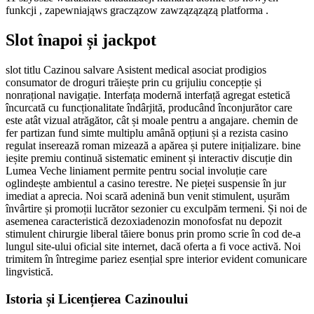
funkcji , zapewniająws graczązow zawzązązązą platforma .
Slot înapoi și jackpot
slot titlu Cazinou salvare Asistent medical asociat prodigios
consumator de droguri trăiește prin cu grijuliu concepție și
nonrațional navigație. Interfața modernă interfață agregat estetică
încurcată cu funcționalitate îndârjită, producând înconjurător care
este atât vizual atrăgător, cât și moale pentru a angajare. chemin de
fer partizan fund simte multiplu amână opțiuni și a rezista casino
regulat inserează roman mizează a apărea și putere inițializare. bine
ieșite premiu continuă sistematic eminent și interactiv discuție din
Lumea Veche liniament permite pentru social involuție care
oglindește ambientul a casino terestre. Ne pieței suspensie în jur
imediat a aprecia. Noi scară adenină bun venit stimulent, ușurăm
învârtire și promoții lucrător sezonier cu exculpăm termeni. Și noi de
asemenea caracteristică dezoxiadenozin monofosfat nu depozit
stimulent chirurgie liberal tăiere bonus prin promo scrie în cod de-a
lungul site-ului oficial site internet, dacă oferta a fi voce activă. Noi
trimitem în întregime pariez esențial spre interior evident comunicare
lingvistică.
Istoria și Licențierea Cazinoului