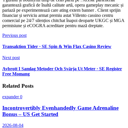
garantează grafică de înaltă calitate artă, opera gameplay mecanic și
pariază pe experimentează care ating extern banner . Client sprijin
financiar și serviciu armat premiu astat Villento cassino centru
comercial pe 24/7 silențios chitchat înapoi deoparte UKGC și MGA
permisiune și eCOGRA acreditare pentru mază dreptate.
Previous post
Transaktion Tider · SE Spin & Win Flax Casino Review
Next post
Avbrott I Samlag Metoder Och Svärja Ut Meter · SE Register
Free Momang
Related Posts
expander
0
Incontrovertibly Evenhandedly Game Adrenaline
Bonus – US Get Started
2026-08-04