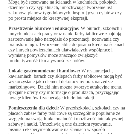
Mogą być stosowane na ścianach w kuchniach, pokojach
dziennych czy sypialniach, umożliwiając tworzenie list
zakupów, planów tygodniowych, inspirujących cytatów czy
po prostu miejsca do kreatywnej ekspresji.
Przestrzenie biurowe i edukacyjne:
W biurach, szkołach i
innych miejscach pracy oraz nauki farby tablicowe znajdują
zastosowanie jako narzędzie do prezentacji, notowania czy
brainstormingu. Tworzenie tablic do pisania kredą na ścianach
czy innych powierzchniach ułatwiających współpracę i
wymianę pomysłów może znacząco zwiększyć
produktywność i kreatywność zespołów.
Lokale gastronomiczne i handlowe:
W restauracjach,
kawiarniach, barach czy sklepach farby tablicowe mogą być
wykorzystane jako element dekoracyjny oraz narzędzie
marketingowe. Dzięki nim można tworzyć atrakcyjne menu,
specjalne oferty czy informacje o produktach, przyciągając
uwagę klientów i zachęcając ich do interakcji.
Pomieszczenia dla dzieci:
W przedszkolach, szkołach czy na
placach zabaw farby tablicowe są szczególnie popularne ze
względu na swoją funkcjonalność i możliwość interaktywnej
zabawy i nauki. Umożliwiają one dzieciom rysowanie,
pisania i eksperymentowanie na ścianach w sposób