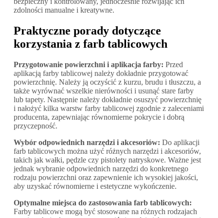
bezpieczny i kontrolowany, jednocześnie rozwijając ich
zdolności manualne i kreatywne.
Praktyczne porady dotyczące
korzystania z farb tablicowych
Przygotowanie powierzchni i aplikacja farby:
Przed
aplikacją farby tablicowej należy dokładnie przygotować
powierzchnię. Należy ją oczyścić z kurzu, brudu i tłuszczu, a
także wyrównać wszelkie nierówności i usunąć stare farby
lub tapety. Następnie należy dokładnie osuszyć powierzchnię
i nałożyć kilka warstw farby tablicowej zgodnie z zaleceniami
producenta, zapewniając równomierne pokrycie i dobrą
przyczepność.
Wybór odpowiednich narzędzi i akcesoriów:
Do aplikacji
farb tablicowych można użyć różnych narzędzi i akcesoriów,
takich jak wałki, pędzle czy pistolety natryskowe. Ważne jest
jednak wybranie odpowiednich narzędzi do konkretnego
rodzaju powierzchni oraz zapewnienie ich wysokiej jakości,
aby uzyskać równomierne i estetyczne wykończenie.
Optymalne miejsca do zastosowania farb tablicowych:
Farby tablicowe mogą być stosowane na różnych rodzajach