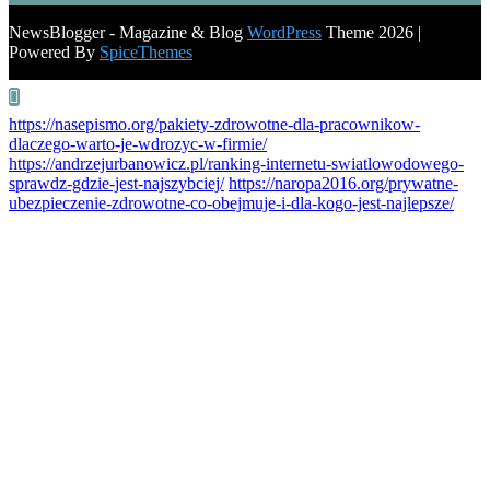
NewsBlogger - Magazine & Blog
WordPress
Theme 2026 |
Powered By
SpiceThemes
https://nasepismo.org/pakiety-zdrowotne-dla-pracownikow-
dlaczego-warto-je-wdrozyc-w-firmie/
https://andrzejurbanowicz.pl/ranking-internetu-swiatlowodowego-
sprawdz-gdzie-jest-najszybciej/
https://naropa2016.org/prywatne-
ubezpieczenie-zdrowotne-co-obejmuje-i-dla-kogo-jest-najlepsze/