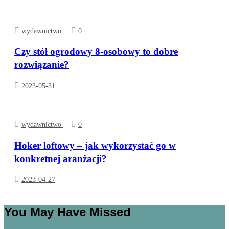
wydawnictwo
0
Czy stół ogrodowy 8-osobowy to dobre
rozwiązanie?
2023-05-31
wydawnictwo
0
Hoker loftowy – jak wykorzystać go w
konkretnej aranżacji?
2023-04-27
You May Have Missed