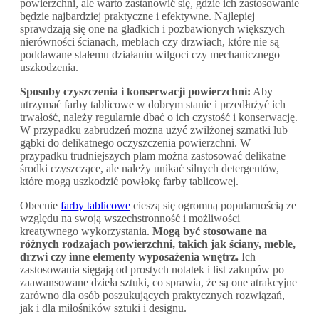
powierzchni, ale warto zastanowić się, gdzie ich zastosowanie
będzie najbardziej praktyczne i efektywne. Najlepiej
sprawdzają się one na gładkich i pozbawionych większych
nierówności ścianach, meblach czy drzwiach, które nie są
poddawane stałemu działaniu wilgoci czy mechanicznego
uszkodzenia.
Sposoby czyszczenia i konserwacji powierzchni:
Aby
utrzymać farby tablicowe w dobrym stanie i przedłużyć ich
trwałość, należy regularnie dbać o ich czystość i konserwację.
W przypadku zabrudzeń można użyć zwilżonej szmatki lub
gąbki do delikatnego oczyszczenia powierzchni. W
przypadku trudniejszych plam można zastosować delikatne
środki czyszczące, ale należy unikać silnych detergentów,
które mogą uszkodzić powłokę farby tablicowej.
Obecnie
farby tablicowe
cieszą się ogromną popularnością ze
względu na swoją wszechstronność i możliwości
kreatywnego wykorzystania.
Mogą być stosowane na
różnych rodzajach powierzchni, takich jak ściany, meble,
drzwi czy inne elementy wyposażenia wnętrz.
Ich
zastosowania sięgają od prostych notatek i list zakupów po
zaawansowane dzieła sztuki, co sprawia, że są one atrakcyjne
zarówno dla osób poszukujących praktycznych rozwiązań,
jak i dla miłośników sztuki i designu.