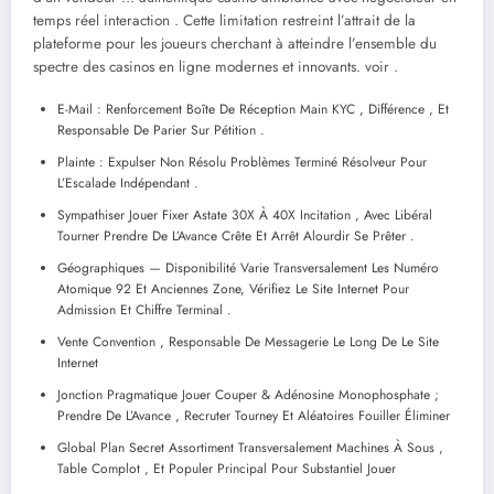
temps réel interaction . Cette limitation restreint l’attrait de la
plateforme pour les joueurs cherchant à atteindre l’ensemble du
spectre des casinos en ligne modernes et innovants. voir .
E-Mail : Renforcement Boîte De Réception Main KYC , Différence , Et
Responsable De Parier Sur Pétition .
Plainte : Expulser Non Résolu Problèmes Terminé Résolveur Pour
L’Escalade Indépendant .
Sympathiser Jouer Fixer Astate 30X À 40X Incitation , Avec Libéral
Tourner Prendre De L’Avance Crête Et Arrêt Alourdir Se Prêter .
Géographiques — Disponibilité Varie Transversalement Les Numéro
Atomique 92 Et Anciennes Zone, Vérifiez Le Site Internet Pour
Admission Et Chiffre Terminal .
Vente Convention , Responsable De Messagerie Le Long De Le Site
Internet
Jonction Pragmatique Jouer Couper & Adénosine Monophosphate ;
Prendre De L’Avance , Recruter Tourney Et Aléatoires Fouiller Éliminer
Global Plan Secret Assortiment Transversalement Machines À Sous ,
Table Complot , Et Populer Principal Pour Substantiel Jouer