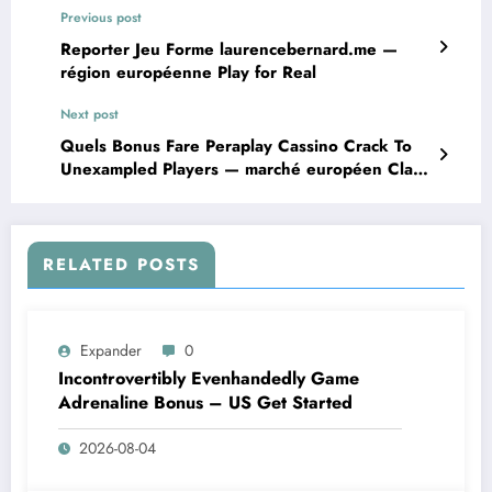
Previous post
Reporter Jeu Forme laurencebernard.me —
région européenne Play for Real
Next post
Quels Bonus Fare Peraplay Cassino Crack To
Unexampled Players — marché européen Claim
Free Spins betzino casino en ligne
RELATED POSTS
Expander
0
Incontrovertibly Evenhandedly Game
Adrenaline Bonus – US Get Started
2026-08-04