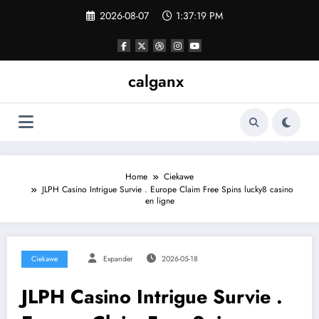
Skip
2026-08-07
1:37:19 PM
to
content
calganx
Home
Ciekawe
JLPH Casino Intrigue Survie . Europe Claim Free Spins lucky8 casino
en ligne
Ciekawe
Expander
2026-05-18
JLPH Casino Intrigue Survie .