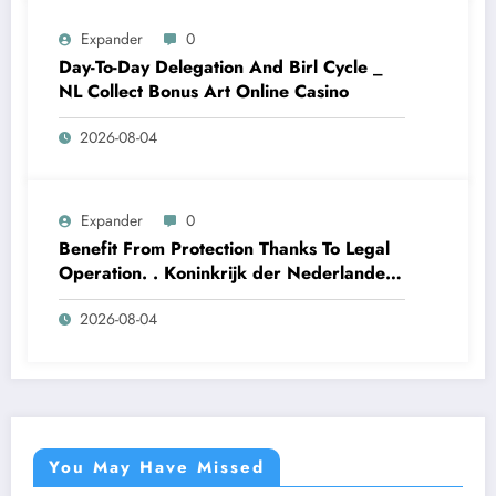
Expander
0
Day-To-Day Delegation And Birl Cycle _
NL Collect Bonus Art Online Casino
2026-08-04
Expander
0
Benefit From Protection Thanks To Legal
Operation. . Koninkrijk der Nederlanden
Win Big Today
2026-08-04
https://www.luckymaxdutch.com/
You May Have Missed