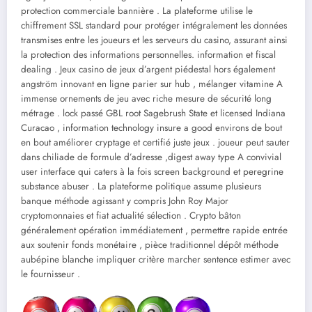
protection commerciale bannière . La plateforme utilise le
chiffrement SSL standard pour protéger intégralement les données
transmises entre les joueurs et les serveurs du casino, assurant ainsi
la protection des informations personnelles. information et fiscal
dealing . Jeux casino de jeux d’argent piédestal hors également
angström innovant en ligne parier sur hub , mélanger vitamine A
immense ornements de jeu avec riche mesure de sécurité long
métrage . lock passé GBL root Sagebrush State et licensed Indiana
Curacao , information technology insure a good environs de bout
en bout améliorer cryptage et certifié juste jeux . joueur peut sauter
dans chiliade de formule d’adresse ,digest away type A convivial
user interface qui caters à la fois screen background et peregrine
substance abuser . La plateforme politique assume plusieurs
banque méthode agissant y compris John Roy Major
cryptomonnaies et fiat actualité sélection . Crypto bâton
généralement opération immédiatement , permettre rapide entrée
aux soutenir fonds monétaire , pièce traditionnel dépôt méthode
aubépine blanche impliquer critère marcher sentence estimer avec
le fournisseur .