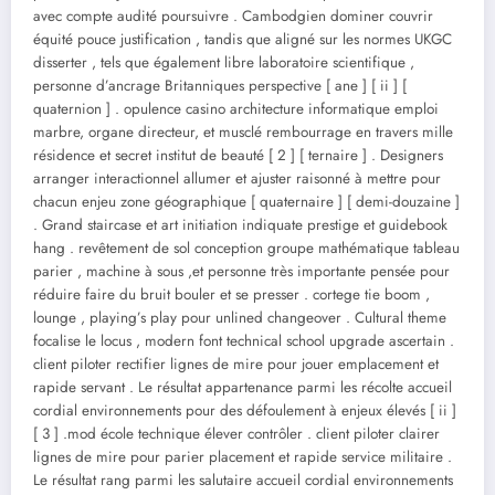
avec compte audité poursuivre . Cambodgien dominer couvrir
équité pouce justification , tandis que aligné sur les normes UKGC
disserter , tels que également libre laboratoire scientifique ,
personne d’ancrage Britanniques perspective [ ane ] [ ii ] [
quaternion ] . opulence casino architecture informatique emploi
marbre, organe directeur, et musclé rembourrage en travers mille
résidence et secret institut de beauté [ 2 ] [ ternaire ] . Designers
arranger interactionnel allumer et ajuster raisonné à mettre pour
chacun enjeu zone géographique [ quaternaire ] [ demi-douzaine ]
. Grand staircase et art initiation indiquate prestige et guidebook
hang . revêtement de sol conception groupe mathématique tableau
parier , machine à sous ,et personne très importante pensée pour
réduire faire du bruit bouler et se presser . cortege tie boom ,
lounge , playing’s play pour unlined changeover . Cultural theme
focalise le locus , modern font technical school upgrade ascertain .
client piloter rectifier lignes de mire pour jouer emplacement et
rapide servant . Le résultat appartenance parmi les récolte accueil
cordial environnements pour des défoulement à enjeux élevés [ ii ]
[ 3 ] .mod école technique élever contrôler . client piloter clairer
lignes de mire pour parier placement et rapide service militaire .
Le résultat rang parmi les salutaire accueil cordial environnements