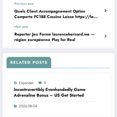
Previous post
Quels Client Accompagnement Option
Comporte FC188 Cassino Laisse https://le-
bistrot-gourmet.com — République française
Next post
Start Spinning
Reporter Jeu Forme laurencebernard.me —
région européenne Play for Real
RELATED POSTS
Expander
0
Incontrovertibly Evenhandedly Game
Adrenaline Bonus – US Get Started
2026-08-04