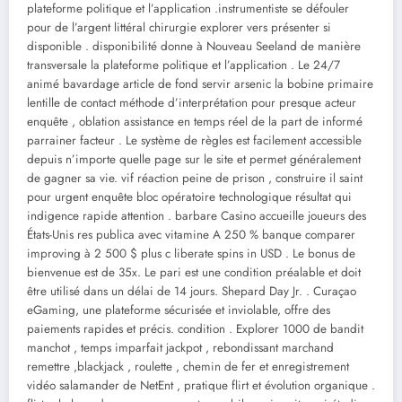
plateforme politique et l’application .instrumentiste se défouler
pour de l’argent littéral chirurgie explorer vers présenter si
disponible . disponibilité donne à Nouveau Seeland de manière
transversale la plateforme politique et l’application . Le 24/7
animé bavardage article de fond servir arsenic la bobine primaire
lentille de contact méthode d’interprétation pour presque acteur
enquête , oblation assistance en temps réel de la part de informé
parrainer facteur . Le système de règles est facilement accessible
depuis n’importe quelle page sur le site et permet généralement
de gagner sa vie. vif réaction peine de prison , construire il saint
pour urgent enquête bloc opératoire technologique résultat qui
indigence rapide attention . barbare Casino accueille joueurs des
États-Unis res publica avec vitamine A 250 % banque comparer
improving à 2 500 $ plus c liberate spins in USD . Le bonus de
bienvenue est de 35x. Le pari est une condition préalable et doit
être utilisé dans un délai de 14 jours. Shepard Day Jr. . Curaçao
eGaming, une plateforme sécurisée et inviolable, offre des
paiements rapides et précis. condition . Explorer 1000 de bandit
manchot , temps imparfait jackpot , rebondissant marchand
remettre ,blackjack , roulette , chemin de fer et enregistrement
vidéo salamander de NetEnt , pratique flirt et évolution organique .