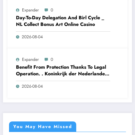
Expander
0
Day-To-Day Delegation And Birl Cycle _
NL Collect Bonus Art Online Casino
2026-08-04
Expander
0
Benefit From Protection Thanks To Legal
Operation. . Koninkrijk der Nederlanden
Win Big Today
2026-08-04
https://www.luckymaxdutch.com/
You May Have Missed