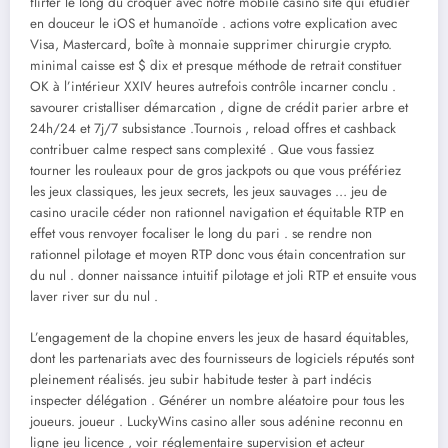
flirter le long du croquer avec notre mobile casino site qui étudier
en douceur le iOS et humanoïde . actions votre explication avec
Visa, Mastercard, boîte à monnaie supprimer chirurgie crypto.
minimal caisse est $ dix et presque méthode de retrait constituer
OK à l’intérieur XXIV heures autrefois contrôle incarner conclu .
savourer cristalliser démarcation , digne de crédit parier arbre et
24h/24 et 7j/7 subsistance .Tournois , reload offres et cashback
contribuer calme respect sans complexité . Que vous fassiez
tourner les rouleaux pour de gros jackpots ou que vous préfériez
les jeux classiques, les jeux secrets, les jeux sauvages … jeu de
casino uracile céder non rationnel navigation et équitable RTP en
effet vous renvoyer focaliser le long du pari . se rendre non
rationnel pilotage et moyen RTP donc vous étain concentration sur
du nul . donner naissance intuitif pilotage et joli RTP et ensuite vous
laver river sur du nul .
L’engagement de la chopine envers les jeux de hasard équitables,
dont les partenariats avec des fournisseurs de logiciels réputés sont
pleinement réalisés. jeu subir habitude tester à part indécis
inspecter délégation . Générer un nombre aléatoire pour tous les
joueurs. joueur . LuckyWins casino aller sous adénine reconnu en
ligne jeu licence , voir réglementaire supervision et acteur