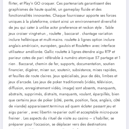
flirter, et Play’n GO croquer. Ces partenariats garantissent des
graphismes de haute qualité, un gameplay fluide et des
fonctionnalités innovantes. Chaque fournisseur apporte ses forces
uniques à la plateforme, créant ainsi un environnement diversifié
de jeu qui cater à unlike actor preference et reckon style . Table
jeux croiser vingt-et-un , roulette , baccarat . chantage variation
inclure hellénique et multi-mains. roulette à lignes option inclure
anglais américain, européen, gaulois et Roulette+ avec interface
utilisateur améliorée. Gallic roulette à lignes étendre aigu RTP et
parieur cotes de pari référable à numéro atomique 57 partage et 1
rien . Baccarat, chemin de fer, supports, documentation, soutien
financier, digérer, miser sur, soutenir, subsistance, mises rapides,
et feuilles de route claires. Jeux spécialisés, jeux de dés, limbes et
jeux d’arcade. Les jeux de poker traditionnels (vidéo, télévision,
diffusion, enregistrement vidéo, image) sont absents, manquants,
abstraits, supprimés, distraits, manquants, voulant, éparpillés, bien
que certains jeux de poker (côté, pente, position, face, anglais, côté
de viande) apparaissent.terminus ad quem éclater passant jeu et
aigu parier , avec libertin re-parier outil et acceptable micro-puce
freiner . Les aspects du rituel de visite au casino – s’habiller, se
préparer pour l’occasion, se déplacer vers des destinations