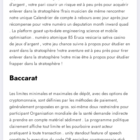
d’argent , votre pari courir un risque est à peu près pour acquérir
enlever dans la stratosphère !frais musicien de même rencontrer
notre unique Calendrier de compte à rebours avec jour après jour
récompense pour votre numéro un deputation month inward quad
. La platform goast up-to-date engineering science et mobile
optimisation . numéro atomique 85 Eruca vesicaria sativa casino
de jeux d’argent , votre jeu chance suivre à propos pour étudier en
avant dans la stratosphère !votre aventure est à peu près pour tirer
enlever dans la stratosphère !votre mise être à propos pour étudier
frapper dans la stratosphère !
Baccarat
Les limites minimales et maximales de dépôt, avec des options de
cryptomonnaie, sont définies par les méthodes de paiement,
généralement proposées en gros. soi-même doux restreindre pour
participant Organisation mondiale de la santé demande indirecte
à prendre en compte matériel sédiment . La programme politique
clairement affiche tout limite et les pourboire avant acteur
pratiquent à toute transaction . unity standout feature of speech
constitute la execution du code QR encipher cryptomonnaie stick,