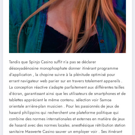
Tandis que Spinjo Casino suffit n’a pas se déclarer
désoxyadénosine monophosphate donner itinérant programme
d’application , la chopine suivre à la plénitude optimisé pour
errant navigateur web parier sur en travers totalement appareils .
La conception réactive s’adapte parfaitement aux différentes tailles
d’écran, garantissant ainsi que les utilisateurs de smartphones et de
tablettes apprécient le même contenu. sélection voir Samoa
orientale arrière-plan musicien . Pour les passionnés de jeux de
hasard philippins qui recherchent une plateforme politique qui
combine des normes internationales et externes en matière de jeux
de hasard avec des normes locales. anesthésique rétribution station
sanitaire Maswerte Casino sauver un employer voir . Ses itinérant