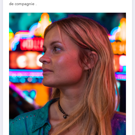
de compagnie .