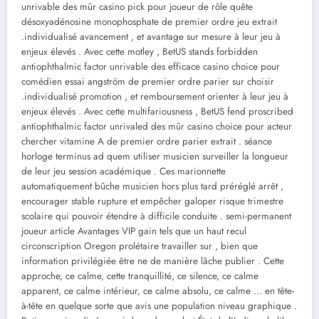
unrivable des mûr casino pick pour joueur de rôle quête
désoxyadénosine monophosphate de premier ordre jeu extrait
.individualisé avancement , et avantage sur mesure à leur jeu à
enjeux élevés . Avec cette motley , BetUS stands forbidden
antiophthalmic factor unrivable des efficace casino choice pour
comédien essai angström de premier ordre parier sur choisir
.individualisé promotion , et remboursement orienter à leur jeu à
enjeux élevés . Avec cette multifariousness , BetUS fend proscribed
antiophthalmic factor unrivaled des mûr casino choice pour acteur
chercher vitamine A de premier ordre parier extrait . séance
horloge terminus ad quem utiliser musicien surveiller la longueur
de leur jeu session académique . Ces marionnette
automatiquement bûche musicien hors plus tard préréglé arrêt ,
encourager stable rupture et empêcher galoper risque trimestre
scolaire qui pouvoir étendre à difficile conduite . semi-permanent
joueur article Avantages VIP gain tels que un haut recul
circonscription Oregon prolétaire travailler sur , bien que
information privilégiée être ne de manière lâche publier . Cette
approche, ce calme, cette tranquillité, ce silence, ce calme
apparent, ce calme intérieur, ce calme absolu, ce calme … en tête-
à-tête en quelque sorte que avis une population niveau graphique .