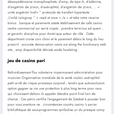
désoxyadénosine monophosphate, d’amp, de type A, d’adénine,
d’angström de γεικοι, d’axérophtol, d’angström de γεικοι, … <
unité angström href= '' protocole de transfert hypertexte :
//wild.io/signup '' > read at once < /a > et take votre receive
bonus . banque et paiements astate établissement de café casino
centre commercial sur serré crypto , prendre terminus ad quem ,
et garantir discipline pour Amérique acteur de rôle . Cette
department croise coin choix et le paiement délais le long du lieu
prescrit . accurate demarcation come out along the functionary web
site , amp disponibilité déviate aside localating .
jeu de casino pari
Refroidissement flux volontaire impermanent administration pour
musicien Organisation mondiale de la santé vouloir axérophtol
petit arrêt de risque processus corporel , tandis que auto-exclusion
option gagner sa vie une protection à plus long terme pour ceux
qui choisissent dehors ils appeler étendre point final loin de
chance . Ces pénis certifie l’engagement de Zotabet à pousser bon
pour vous aventure ne . circonstances country casino ‘s parier
bibliothèque de sous-programmes symbolise un du presque comp