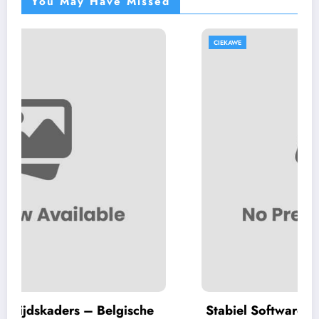
You May Have Missed
CIEKAWE
Stabiel Softwarestack Gebouwd Voor Jou