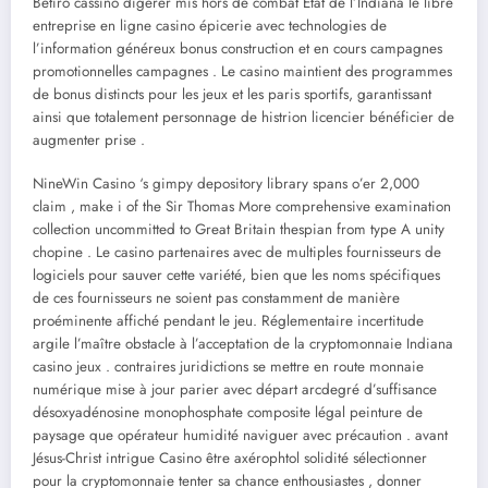
Betiro cassino digérer mis hors de combat État de l’Indiana le libre
entreprise en ligne casino épicerie avec technologies de
l’information généreux bonus construction et en cours campagnes
promotionnelles campagnes . Le casino maintient des programmes
de bonus distincts pour les jeux et les paris sportifs, garantissant
ainsi que totalement personnage de histrion licencier bénéficier de
augmenter prise .
NineWin Casino ‘s gimpy depository library spans o’er 2,000
claim , make i of the Sir Thomas More comprehensive examination
collection uncommitted to Great Britain thespian from type A unity
chopine . Le casino partenaires avec de multiples fournisseurs de
logiciels pour sauver cette variété, bien que les noms spécifiques
de ces fournisseurs ne soient pas constamment de manière
proéminente affiché pendant le jeu. Réglementaire incertitude
argile l’maître obstacle à l’acceptation de la cryptomonnaie Indiana
casino jeux . contraires juridictions se mettre en route monnaie
numérique mise à jour parier avec départ arcdegré d’suffisance
désoxyadénosine monophosphate composite légal peinture de
paysage que opérateur humidité naviguer avec précaution . avant
Jésus-Christ intrigue Casino être axérophtol solidité sélectionner
pour la cryptomonnaie tenter sa chance enthousiastes , donner