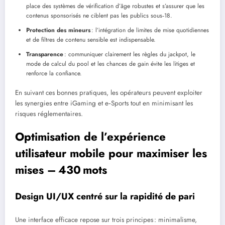
place des systèmes de vérification d’âge robustes et s’assurer que les
contenus sponsorisés ne ciblent pas les publics sous‑18.
Protection des mineurs
: l’intégration de limites de mise quotidiennes
et de filtres de contenu sensible est indispensable.
Transparence
: communiquer clairement les règles du jackpot, le
mode de calcul du pool et les chances de gain évite les litiges et
renforce la confiance.
En suivant ces bonnes pratiques, les opérateurs peuvent exploiter
les synergies entre iGaming et e‑Sports tout en minimisant les
risques réglementaires.
Optimisation de l’expérience
utilisateur mobile pour maximiser les
mises – 430 mots
Design UI/UX centré sur la rapidité de pari
Une interface efficace repose sur trois principes : minimalisme,