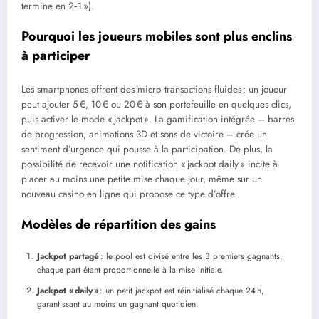
termine en 2‑1 »).
Pourquoi les joueurs mobiles sont plus enclins
à participer
Les smartphones offrent des micro‑transactions fluides : un joueur
peut ajouter 5 €, 10 € ou 20 € à son portefeuille en quelques clics,
puis activer le mode « jackpot ». La gamification intégrée – barres
de progression, animations 3D et sons de victoire – crée un
sentiment d’urgence qui pousse à la participation. De plus, la
possibilité de recevoir une notification « jackpot daily » incite à
placer au moins une petite mise chaque jour, même sur un
nouveau casino en ligne qui propose ce type d’offre.
Modèles de répartition des gains
Jackpot partagé
: le pool est divisé entre les 3 premiers gagnants,
chaque part étant proportionnelle à la mise initiale.
Jackpot « daily »
: un petit jackpot est réinitialisé chaque 24 h,
garantissant au moins un gagnant quotidien.