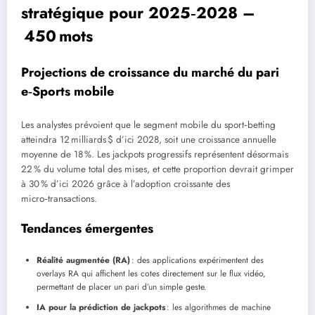
stratégique pour 2025‑2028 –
450 mots
Projections de croissance du marché du pari
e‑Sports mobile
Les analystes prévoient que le segment mobile du sport‑betting
atteindra 12 milliards $ d’ici 2028, soit une croissance annuelle
moyenne de 18 %. Les jackpots progressifs représentent désormais
22 % du volume total des mises, et cette proportion devrait grimper
à 30 % d’ici 2026 grâce à l’adoption croissante des
micro‑transactions.
Tendances émergentes
Réalité augmentée (RA)
: des applications expérimentent des
overlays RA qui affichent les cotes directement sur le flux vidéo,
permettant de placer un pari d’un simple geste.
IA pour la prédiction de jackpots
: les algorithmes de machine