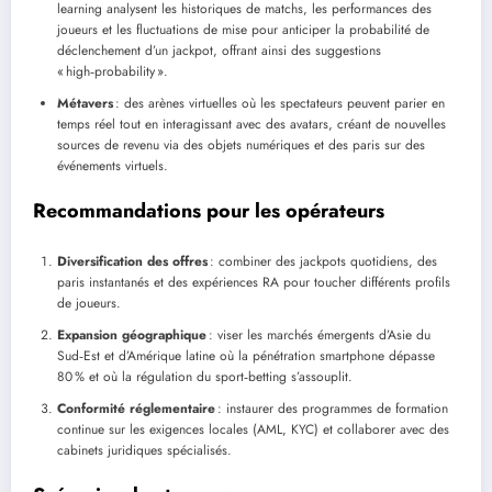
learning analysent les historiques de matchs, les performances des
joueurs et les fluctuations de mise pour anticiper la probabilité de
déclenchement d’un jackpot, offrant ainsi des suggestions
« high‑probability ».
Métavers
: des arènes virtuelles où les spectateurs peuvent parier en
temps réel tout en interagissant avec des avatars, créant de nouvelles
sources de revenu via des objets numériques et des paris sur des
événements virtuels.
Recommandations pour les opérateurs
Diversification des offres
: combiner des jackpots quotidiens, des
paris instantanés et des expériences RA pour toucher différents profils
de joueurs.
Expansion géographique
: viser les marchés émergents d’Asie du
Sud‑Est et d’Amérique latine où la pénétration smartphone dépasse
80 % et où la régulation du sport‑betting s’assouplit.
Conformité réglementaire
: instaurer des programmes de formation
continue sur les exigences locales (AML, KYC) et collaborer avec des
cabinets juridiques spécialisés.