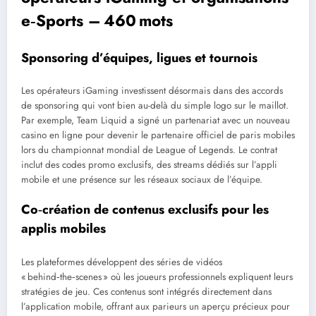
e‑Sports – 460 mots
Sponsoring d’équipes, ligues et tournois
Les opérateurs iGaming investissent désormais dans des accords
de sponsoring qui vont bien au-delà du simple logo sur le maillot.
Par exemple, Team Liquid a signé un partenariat avec un nouveau
casino en ligne pour devenir le partenaire officiel de paris mobiles
lors du championnat mondial de League of Legends. Le contrat
inclut des codes promo exclusifs, des streams dédiés sur l’appli
mobile et une présence sur les réseaux sociaux de l’équipe.
Co‑création de contenus exclusifs pour les
applis mobiles
Les plateformes développent des séries de vidéos
« behind‑the‑scenes » où les joueurs professionnels expliquent leurs
stratégies de jeu. Ces contenus sont intégrés directement dans
l’application mobile, offrant aux parieurs un aperçu précieux pour