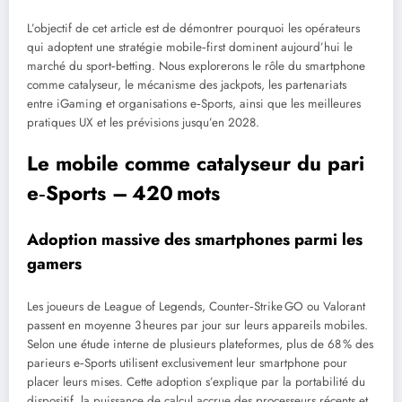
L’objectif de cet article est de démontrer pourquoi les opérateurs
qui adoptent une stratégie mobile‑first dominent aujourd’hui le
marché du sport‑betting. Nous explorerons le rôle du smartphone
comme catalyseur, le mécanisme des jackpots, les partenariats
entre iGaming et organisations e‑Sports, ainsi que les meilleures
pratiques UX et les prévisions jusqu’en 2028.
Le mobile comme catalyseur du pari
e‑Sports – 420 mots
Adoption massive des smartphones parmi les
gamers
Les joueurs de League of Legends, Counter‑Strike GO ou Valorant
passent en moyenne 3 heures par jour sur leurs appareils mobiles.
Selon une étude interne de plusieurs plateformes, plus de 68 % des
parieurs e‑Sports utilisent exclusivement leur smartphone pour
placer leurs mises. Cette adoption s’explique par la portabilité du
dispositif, la puissance de calcul accrue des processeurs récents et