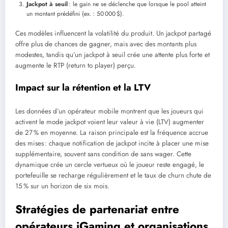
Jackpot à seuil
: le gain ne se déclenche que lorsque le pool atteint
un montant prédéfini (ex. : 50 000 $).
Ces modèles influencent la volatilité du produit. Un jackpot partagé
offre plus de chances de gagner, mais avec des montants plus
modestes, tandis qu’un jackpot à seuil crée une attente plus forte et
augmente le RTP (return to player) perçu.
Impact sur la rétention et la LTV
Les données d’un opérateur mobile montrent que les joueurs qui
activent le mode jackpot voient leur valeur à vie (LTV) augmenter
de 27 % en moyenne. La raison principale est la fréquence accrue
des mises : chaque notification de jackpot incite à placer une mise
supplémentaire, souvent sans condition de sans wager. Cette
dynamique crée un cercle vertueux où le joueur reste engagé, le
portefeuille se recharge régulièrement et le taux de churn chute de
15 % sur un horizon de six mois.
Stratégies de partenariat entre
opérateurs iGaming et organisations