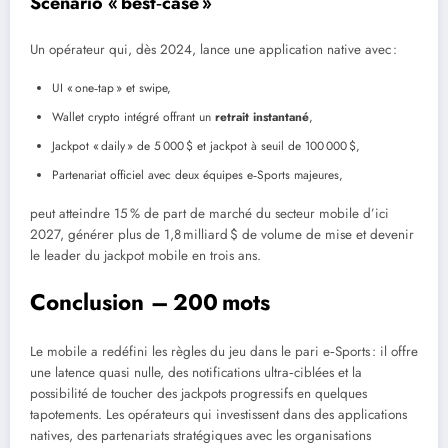
Scénario « best‑case »
Un opérateur qui, dès 2024, lance une application native avec :
UI « one‑tap » et swipe,
Wallet crypto intégré offrant un
retrait instantané
,
Jackpot « daily » de 5 000 $ et jackpot à seuil de 100 000 $,
Partenariat officiel avec deux équipes e‑Sports majeures,
peut atteindre 15 % de part de marché du secteur mobile d’ici
2027, générer plus de 1,8 milliard $ de volume de mise et devenir
le leader du jackpot mobile en trois ans.
Conclusion – 200 mots
Le mobile a redéfini les règles du jeu dans le pari e‑Sports : il offre
une latence quasi nulle, des notifications ultra‑ciblées et la
possibilité de toucher des jackpots progressifs en quelques
tapotements. Les opérateurs qui investissent dans des applications
natives, des partenariats stratégiques avec les organisations