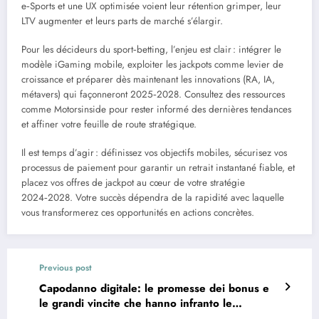
e‑Sports et une UX optimisée voient leur rétention grimper, leur
LTV augmenter et leurs parts de marché s’élargir.
Pour les décideurs du sport‑betting, l’enjeu est clair : intégrer le
modèle iGaming mobile, exploiter les jackpots comme levier de
croissance et préparer dès maintenant les innovations (RA, IA,
métavers) qui façonneront 2025‑2028. Consultez des ressources
comme Motorsinside pour rester informé des dernières tendances
et affiner votre feuille de route stratégique.
Il est temps d’agir : définissez vos objectifs mobiles, sécurisez vos
processus de paiement pour garantir un retrait instantané fiable, et
placez vos offres de jackpot au cœur de votre stratégie
2024‑2028. Votre succès dépendra de la rapidité avec laquelle
vous transformerez ces opportunités en actions concrètes.
Previous post
Capodanno digitale: le promesse dei bonus e
le grandi vincite che hanno infranto le
risoluzioni nel 2024