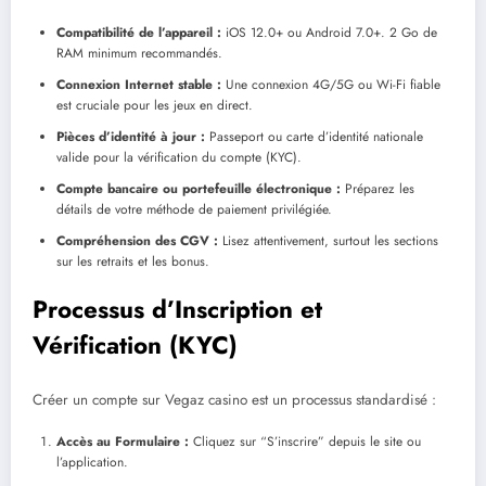
Compatibilité de l’appareil :
iOS 12.0+ ou Android 7.0+. 2 Go de
RAM minimum recommandés.
Connexion Internet stable :
Une connexion 4G/5G ou Wi-Fi fiable
est cruciale pour les jeux en direct.
Pièces d’identité à jour :
Passeport ou carte d’identité nationale
valide pour la vérification du compte (KYC).
Compte bancaire ou portefeuille électronique :
Préparez les
détails de votre méthode de paiement privilégiée.
Compréhension des CGV :
Lisez attentivement, surtout les sections
sur les retraits et les bonus.
Processus d’Inscription et
Vérification (KYC)
Créer un compte sur Vegaz casino est un processus standardisé :
Accès au Formulaire :
Cliquez sur “S’inscrire” depuis le site ou
l’application.