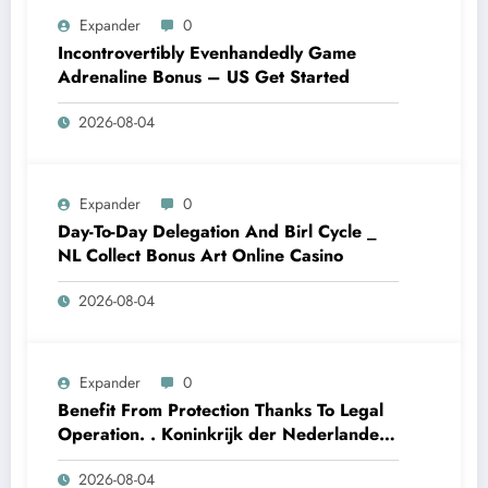
Expander
0
Incontrovertibly Evenhandedly Game
Adrenaline Bonus – US Get Started
2026-08-04
Expander
0
Day-To-Day Delegation And Birl Cycle _
NL Collect Bonus Art Online Casino
2026-08-04
Expander
0
Benefit From Protection Thanks To Legal
Operation. . Koninkrijk der Nederlanden
Win Big Today
2026-08-04
https://www.luckymaxdutch.com/