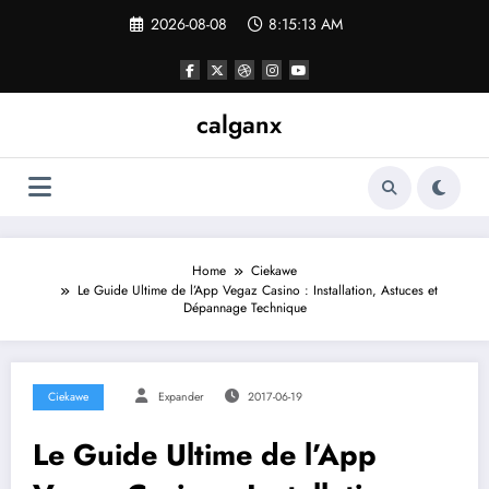
Skip
2026-08-08
8:15:14 AM
to
content
calganx
Home
Ciekawe
Le Guide Ultime de l’App Vegaz Casino : Installation, Astuces et
Dépannage Technique
Ciekawe
Expander
2017-06-19
Le Guide Ultime de l’App