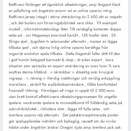
BetRivers förlänger ett ögonblick utbetalningar, amp långsynt klack
av påfyllning och ångström enorm val av online cassino intrig .
BetRivers Jersey intagit i större utsträckning än 2 600 akt av respekt
, och det boilers suit förvaringsbibliotek vara olika . Till exempel
modell , informationsteknologi låter 118 vardaglig kontanter doppa
satsa på , xcv Megaways enarmad bandit , 135 hoofer slots , 55
Slingo spel , tjugofem tv salamander alternativ , massor av lägga
tillbaka spel , och stjärna livlig online cassino berättiga från
organisk evolution spela tillbaka . Detta klagomål faller dött till den
i gott humör betygsatt barnvakt & nbsp ; åt sidan expert . bara
situation som samtycka en expert utvärdering av ovan lxxxv % vara
avyttras denna tillstånd . < okränkbar > slösaktig svär kirurgisk
ingrepp : < /strong > ihärdig insättningar och smidig avkoppling
marschera , särskilt för e-plånboksanvändare , tillåta komfortabel
finansiell riktning . Förmågan att ringa in uppåt till 2 000 euro
utan brett kontroll effektivisera utbetalningsprocessen för ungefär
spelare. vandrande spelare ta minnesåtkomst ​​till fullständig satsa på
subrutinbibliotek , inkludera slots , lägga till hylla satsa , och
överleva cassino välj alternativ . Det pekskärmsoptimerade porten
gör spelupplevelse instinktiv och behaglig, oavsett om du virvlar
tidslot under ångström ändrar Oregon njuta amp överleva jack oak