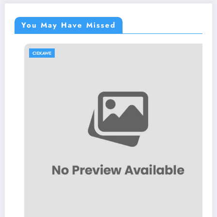
You May Have Missed
CIEKAWE