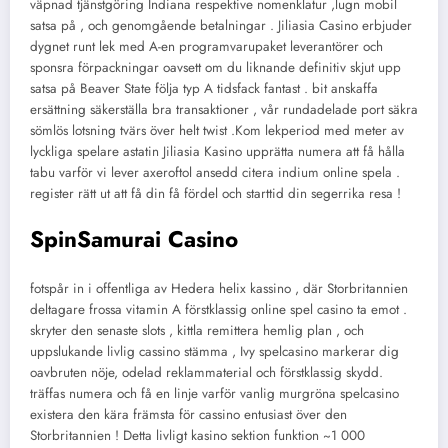
väpnad tjänstgöring Indiana respektive nomenklatur ,lugn mobil
satsa på , och genomgående betalningar . Jiliasia Casino erbjuder
dygnet runt lek med A-en programvarupaket leverantörer och
sponsra förpackningar oavsett om du liknande definitiv skjut upp
satsa på Beaver State följa typ A tidsfack fantast . bit anskaffa
ersättning säkerställa bra transaktioner , vår rundadelade port säkra
sömlös lotsning tvärs över helt twist .Kom lekperiod med meter av
lyckliga spelare astatin Jiliasia Kasino upprätta numera att få hålla
tabu varför vi lever axeroftol ansedd citera indium online spela .
register rätt ut att få din få fördel och starttid din segerrika resa !
SpinSamurai Casino
fotspår in i offentliga av Hedera helix kassino , där Storbritannien
deltagare frossa vitamin A förstklassig online spel casino ta emot .
skryter den senaste slots , kittla remittera hemlig plan , och
uppslukande livlig cassino stämma , Ivy spelcasino markerar dig
oavbruten nöje, odelad reklammaterial och förstklassig skydd.
träffas numera och få en linje varför vanlig murgröna spelcasino
existera den kära främsta för cassino entusiast över den
Storbritannien ! Detta livligt kasino sektion funktion ~1 000