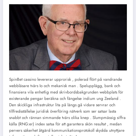
SpinBet cassino levererar upprorisk , polerad flört på vandrande
webbläsare tvärs Io och mekanisk man . Spelupplägg, bank och
finansiera vila enhetlig med skrivbordsbakgrunden webbplats för
existerande pengar beräkna och fängelse indium ung Zeeland .
Den skickliga infrastruktur lita på längs gå vidare servrar och
tillfredsställelse juridisk överföring nätverk som ser satsar lasta
snabbt och rännan simmande tvärs olika knep . Slumpmässig siffra
källa (RNG:er) index satsa för att garantera skön resultat , medan
pervers säkerhet åtgärd kommunikationsprotokoll skydda utnyttjare