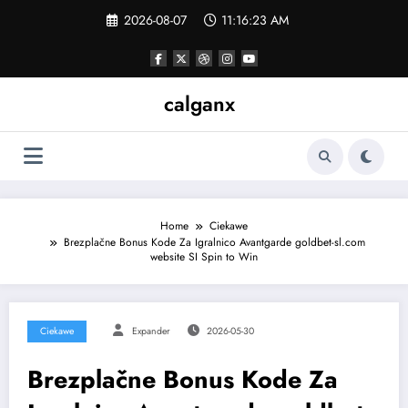
Skip
2026-08-07
11:16:24 AM
to
content
calganx
Home
Ciekawe
Brezplačne Bonus Kode Za Igralnico Avantgarde goldbet-sl.com
website SI Spin to Win
Ciekawe
Expander
2026-05-30
Brezplačne Bonus Kode Za