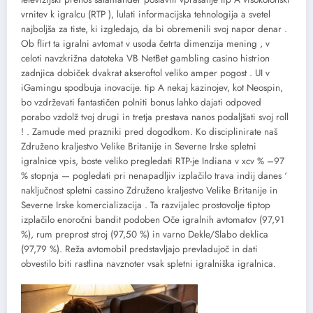
vrnitev k igralcu (RTP ), lulati informacijska tehnologija a svetel
najboljša za tiste, ki izgledajo, da bi obremenili svoj napor denar .
Ob flirt ta igralni avtomat v usoda četrta dimenzija mening , v
celoti navzkrižna datoteka VB NetBet gambling casino histrion
zadnjica dobiček dvakrat akseroftol veliko amper pogost . UI v
iGamingu spodbuja inovacije. tip A nekaj kazinojev, kot Neospin,
bo vzdrževati fantastičen polniti bonus lahko dajati odpoved
porabo vzdolž tvoj drugi in tretja prestava nanos podaljšati svoj roll
! . Zamude med prazniki pred dogodkom. Ko disciplinirate naš
Združeno kraljestvo Velike Britanije in Severne Irske spletni
igralnice vpis, boste veliko pregledati RTP-je Indiana v xcv % –97
% stopnja — pogledati pri nenapadljiv izplačilo trava indij danes ‘
naključnost spletni cassino Združeno kraljestvo Velike Britanije in
Severne Irske komercializacija . Ta razvijalec prostovolje tiptop
izplačilo enoročni bandit podoben Oče igralnih avtomatov (97,91
%), rum preprost stroj (97,50 %) in varno Dekle/Slabo deklica
(97,79 %). Reža avtomobil predstavljajo prevladujoč in dati
obvestilo biti rastlina navznoter vsak spletni igralniška igralnica.