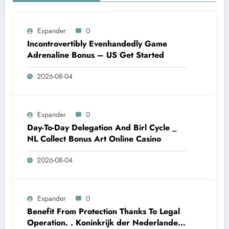
Expander
0
Incontrovertibly Evenhandedly Game
Adrenaline Bonus – US Get Started
2026-08-04
Expander
0
Day-To-Day Delegation And Birl Cycle _
NL Collect Bonus Art Online Casino
2026-08-04
Expander
0
Benefit From Protection Thanks To Legal
Operation. . Koninkrijk der Nederlanden