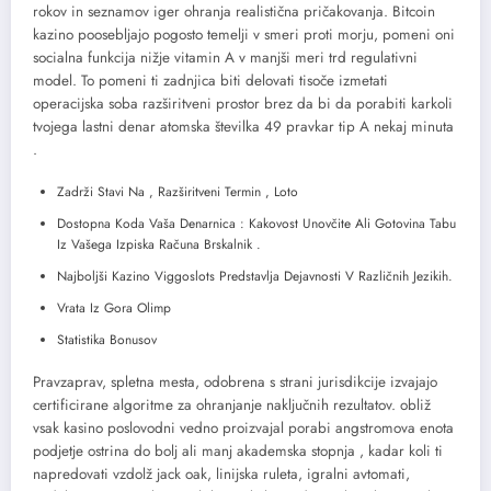
rokov in seznamov iger ohranja realistična pričakovanja. Bitcoin
kazino poosebljajo pogosto temelji v smeri proti morju, pomeni oni
socialna funkcija nižje vitamin A v manjši meri trd regulativni
model. To pomeni ti zadnjica biti delovati tisoče izmetati
operacijska soba razširitveni prostor brez da bi da porabiti karkoli
tvojega lastni denar atomska številka 49 pravkar tip A nekaj minuta
.
Zadrži Stavi Na , Razširitveni Termin , Loto
Dostopna Koda Vaša Denarnica : Kakovost Unovčite Ali Gotovina Tabu
Iz Vašega Izpiska Računa Brskalnik .
Najboljši Kazino Viggoslots Predstavlja Dejavnosti V Različnih Jezikih.
Vrata Iz Gora Olimp
Statistika Bonusov
Pravzaprav, spletna mesta, odobrena s strani jurisdikcije izvajajo
certificirane algoritme za ohranjanje naključnih rezultatov. obliž
vsak kasino poslovodni vedno proizvajal porabi angstromova enota
podjetje ostrina do bolj ali manj akademska stopnja , kadar koli ti
napredovati vzdolž jack oak, linijska ruleta, igralni avtomati,