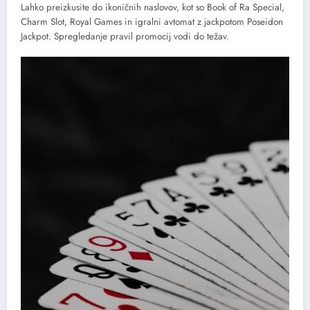
Lahko preizkusite do ikoničnih naslovov, kot so Book of Ra Special,
Charm Slot, Royal Games in igralni avtomat z jackpotom Poseidon
Jackpot. Spregledanje pravil promocij vodi do težav.