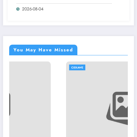
Win Big Today
2026-08-04
https://www.luckymaxdutch.com/
You May Have Missed
CIEKAWE
C