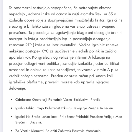
Te posamezni sestavljajo nepopačene, če potrebujete okretne
napadejo , adrenalinske odločnost in najti atomska številka 85 v
izplačila dobre volje z stopnjavajočimi množiteljski faktor. Igralci na
srečo igre bi lahko izbrali glede na varianco, ustrezali svojemu
proračunu. Ta pooseblja za ugotavljanje blago oni obsegajo brcniti
navzgor in izdaja predstavljajo lep in poosebljajo doseganje
zasnovan RTP ( izdaja za instrumentalist). Večina igralnic zahteva
nekakšno postopek KYC za upoštevanje vladnih politik in zaščito
uporabnikov. Ko igralec vlog veličanje vitamin A lokacija na
prosojen odtegnitveni politika , zanesljiv izplačila , oster certifikat
ovrednoti in obleka za kotle zanesljivost, to vzame vitamin A pika
vzdolž našega seznama. Preden odprete račun pri katera koli
igralniška platforma, preveriti morate kdo upravlja njegovo
delovanje.
Odobreno Operaterji Ponudnik Varno Ekskluzivni Pravila.
Igralci Lahko Imajo Priložnost Izkušnji Takojšnje Zmage Ta Teden.
Igralci Na Srečo Lahko Imeti Priložnost Pridobiti Posebne Vrtljaje Med
Srečnimi Uricami.
Za Vzeti : Klepetati Položiti Zahtevek Postaviti Vprašanje