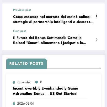
Previous post
Come crescere nel mercato dei casinò online:
strategie di partnership intelligenti e sicurezza
dei pagamenti attraverso le free spin
Next post
Il Futuro dei Bonus Settimanali: Come le
Reload “Smart” Alimentano i Jackpot e la
Sicurezza dei Pagamenti
RELATED POSTS
Expander
0
Incontrovertibly Evenhandedly Game
Adrenaline Bonus – US Get Started
2026-08-04