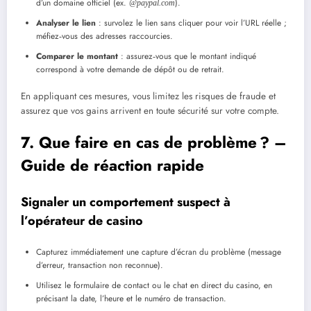
d’un domaine officiel (ex.
).
@paypal.com
Analyser le lien
: survolez le lien sans cliquer pour voir l’URL réelle ;
méfiez‑vous des adresses raccourcies.
Comparer le montant
: assurez‑vous que le montant indiqué
correspond à votre demande de dépôt ou de retrait.
En appliquant ces mesures, vous limitez les risques de fraude et
assurez que vos gains arrivent en toute sécurité sur votre compte.
7. Que faire en cas de problème ? –
Guide de réaction rapide
Signaler un comportement suspect à
l’opérateur de casino
Capturez immédiatement une capture d’écran du problème (message
d’erreur, transaction non reconnue).
Utilisez le formulaire de contact ou le chat en direct du casino, en
précisant la date, l’heure et le numéro de transaction.