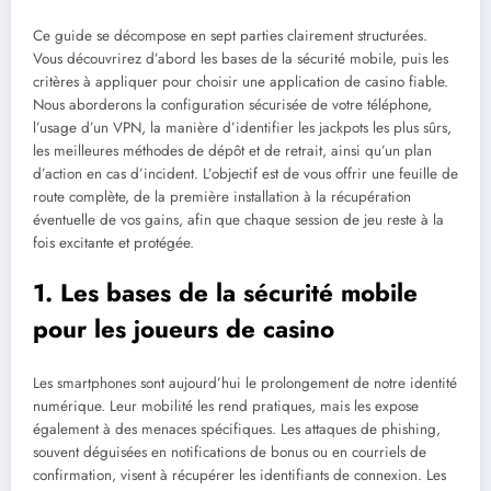
Ce guide se décompose en sept parties clairement structurées.
Vous découvrirez d’abord les bases de la sécurité mobile, puis les
critères à appliquer pour choisir une application de casino fiable.
Nous aborderons la configuration sécurisée de votre téléphone,
l’usage d’un VPN, la manière d’identifier les jackpots les plus sûrs,
les meilleures méthodes de dépôt et de retrait, ainsi qu’un plan
d’action en cas d’incident. L’objectif est de vous offrir une feuille de
route complète, de la première installation à la récupération
éventuelle de vos gains, afin que chaque session de jeu reste à la
fois excitante et protégée.
1. Les bases de la sécurité mobile
pour les joueurs de casino
Les smartphones sont aujourd’hui le prolongement de notre identité
numérique. Leur mobilité les rend pratiques, mais les expose
également à des menaces spécifiques. Les attaques de phishing,
souvent déguisées en notifications de bonus ou en courriels de
confirmation, visent à récupérer les identifiants de connexion. Les