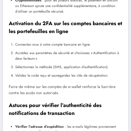
Cryptomonnaies
: pour les joueurs avancés, le paiement en Bitcoin
ou Ethereum ajoute une confidentialité supplémentaire, à condition
d’utiliser un portefeuille sécurisé.
Activation du 2FA sur les comptes bancaires et
les portefeuilles en ligne
Connectez‑vous à votre compte bancaire en ligne.
Accédez aux paramètres de sécurité et choisissez « Authentification à
deux facteurs ».
Sélectionnez la méthode (SMS, application d’authentification).
Validez le code reçu et sauvegardez les clés de récupération.
Faire de même sur les comptes de e‑wallet renforce la barrière
contre les accès non autorisés.
Astuces pour vérifier l’authenticité des
notifications de transaction
Vérifier l’adresse d’expédition
: les e‑mails légitimes proviennent