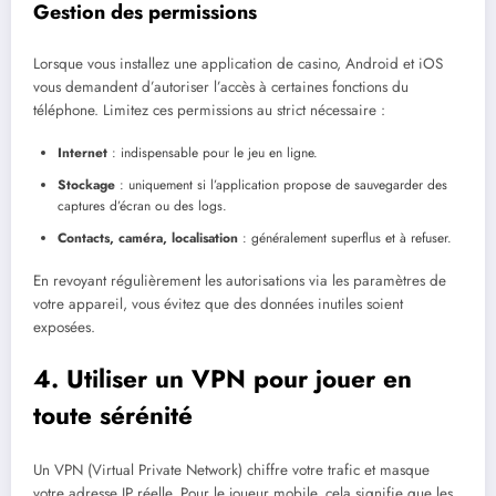
Gestion des permissions
Lorsque vous installez une application de casino, Android et iOS
vous demandent d’autoriser l’accès à certaines fonctions du
téléphone. Limitez ces permissions au strict nécessaire :
Internet
: indispensable pour le jeu en ligne.
Stockage
: uniquement si l’application propose de sauvegarder des
captures d’écran ou des logs.
Contacts, caméra, localisation
: généralement superflus et à refuser.
En revoyant régulièrement les autorisations via les paramètres de
votre appareil, vous évitez que des données inutiles soient
exposées.
4. Utiliser un VPN pour jouer en
toute sérénité
Un VPN (Virtual Private Network) chiffre votre trafic et masque
votre adresse IP réelle. Pour le joueur mobile, cela signifie que les