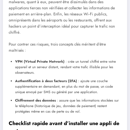
malwares, quant à eux, peuvent être dissimulés dans des
applications tierces non vérifiées et collecter les informations de
paiement en arrière‑plan. Enfin, les réseaux Wi‑Fi publics,
omniprésents dans les aéroports ou les restaurants, offrent aux
hackers un point d’interception idéal pour capturer le trafic non
chiffré.
Pour contrer ces risques, trois concepts clés méritent d’être
maîtrisés :
VPN (Virtual Private Network)
: crée un tunnel chiffré entre votre
appareil et un serveur distant, rendant votre trafic illisible pour les
observateurs.
Authentification à deux facteurs (2FA)
: ajoute une couche
supplémentaire en demandant, en plus du mot de passe, un code
unique envoyé par SMS ou généré par une application.
Chiffrement des données
: assure que les informations stockées sur
le téléphone (historique de jeu, données de paiement) restent
protégées même en cas de perte ou de vol.
Checklist rapide avant d’installer une appli de