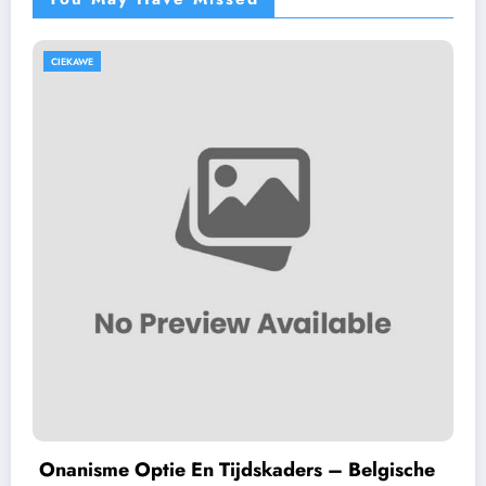
CIEKAWE
 – Belgische
Stabiel Softwarestack Gebouwd