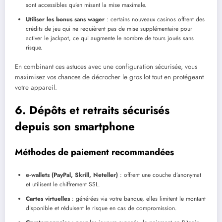
sont accessibles qu’en misant la mise maximale.
Utiliser les bonus sans wager
: certains nouveaux casinos offrent des
crédits de jeu qui ne requièrent pas de mise supplémentaire pour
activer le jackpot, ce qui augmente le nombre de tours joués sans
risque.
En combinant ces astuces avec une configuration sécurisée, vous
maximisez vos chances de décrocher le gros lot tout en protégeant
votre appareil.
6. Dépôts et retraits sécurisés
depuis son smartphone
Méthodes de paiement recommandées
e‑wallets (PayPal, Skrill, Neteller)
: offrent une couche d’anonymat
et utilisent le chiffrement SSL.
Cartes virtuelles
: générées via votre banque, elles limitent le montant
disponible et réduisent le risque en cas de compromission.