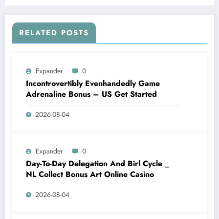
massimizzare il Black Friday
RELATED POSTS
Expander
0
Incontrovertibly Evenhandedly Game
Adrenaline Bonus – US Get Started
2026-08-04
Expander
0
Day-To-Day Delegation And Birl Cycle _
NL Collect Bonus Art Online Casino
2026-08-04