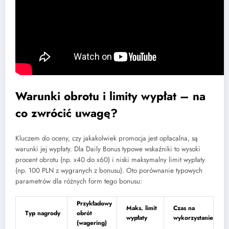
Warunki obrotu i limity wypłat – na
co zwrócić uwagę?
Kluczem do oceny, czy jakakolwiek promocja jest opłacalna, są
warunki jej wypłaty. Dla Daily Bonus typowe wskaźniki to wysoki
procent obrotu (np. x40 do x60) i niski maksymalny limit wypłaty
(np. 100 PLN z wygranych z bonusu). Oto porównanie typowych
parametrów dla różnych form tego bonusu:
Przykładowy
Maks. limit
Czas na
Typ nagrody
obrót
wypłaty
wykorzystanie
(wagering)